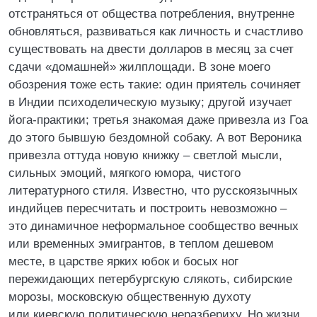
отстраняться от общества потребления, внутренне
обновляться, развиваться как личность и счастливо
существовать на двести долларов в месяц за счет
сдачи «домашней» жилплощади. В зоне моего
обозрения тоже есть такие: один приятель сочиняет
в Индии психоделическую музыку; другой изучает
йога-практики; третья знакомая даже привезла из Гоа
до этого бывшую бездомной собаку. А вот Вероника
привезла оттуда новую книжку – светлой мысли,
сильных эмоций, мягкого юмора, чистого
литературного стиля. Известно, что русскоязычных
индийцев пересчитать и построить невозможно –
это динамичное неформальное сообщество вечных
или временных эмигрантов, в теплом дешевом
месте, в царстве ярких юбок и босых ног
пережидающих петербургскую слякоть, сибирские
морозы, московскую общественную духоту
или киевскую политическую неразбериху. Но жизни