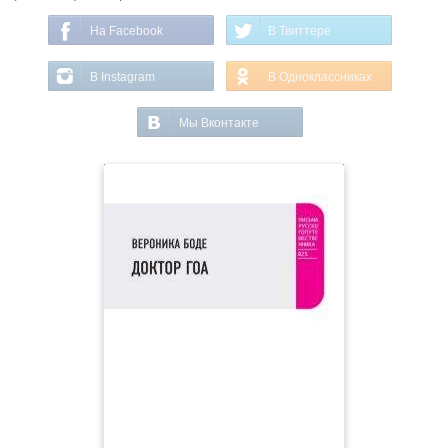
На Facebook
В Твиттере
В Instagram
В Одноклассниках
Мы Вконтакте