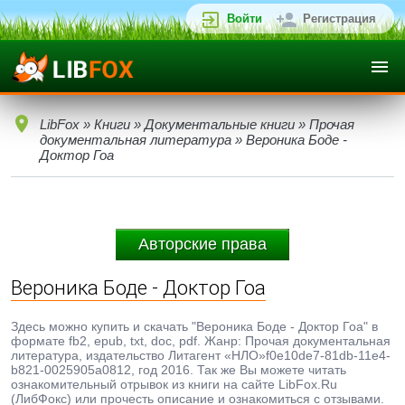
Войти
Регистрация
LibFox
»
Книги
»
Документальные книги
»
Прочая
документальная литература
» Вероника Боде -
Доктор Гоа
Авторские права
Вероника Боде - Доктор Гоа
Здесь можно купить и скачать "Вероника Боде - Доктор Гоа" в
формате fb2, epub, txt, doc, pdf. Жанр: Прочая документальная
литература, издательство Литагент «НЛО»f0e10de7-81db-11e4-
b821-0025905a0812, год 2016. Так же Вы можете читать
ознакомительный отрывок из книги на сайте LibFox.Ru
(ЛибФокс) или прочесть описание и ознакомиться с отзывами.