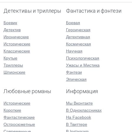
Детективы и триллеры
Фантастика и фэнтези
Боевик
Боевая
Детектив
Героическая
Иронические
Детективная
Исторические
Космическая
Классические
Научная
Крутые
Психологическая
Триллеры
Ужасы и Мистика
Шпионские
Фэнтези
Эпическая
Любовные романы
Информация
Исторические
Мы Вконтакте
Короткие
В Одноклассниках
Фантастические
На Facebook
Остросюжетные
В Твиттере
Современные
В Instagram