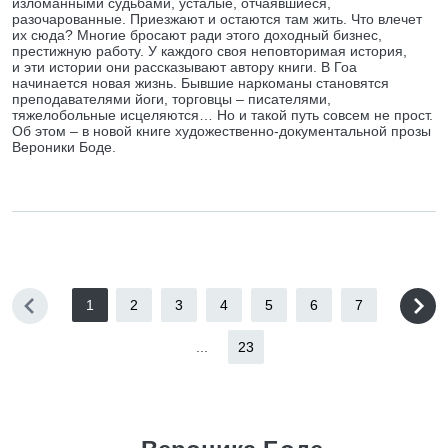
изломанными судьбами, усталые, отчаявшиеся,
разочарованные. Приезжают и остаются там жить. Что влечет
их сюда? Многие бросают ради этого доходный бизнес,
престижную работу. У каждого своя неповторимая история,
и эти истории они рассказывают автору книги. В Гоа
начинается новая жизнь. Бывшие наркоманы становятся
преподавателями йоги, торговцы – писателями,
тяжелобольные исцеляются… Но и такой путь совсем не прост.
Об этом – в новой книге художественно-документальной прозы
Вероники Боде.
1
2
3
4
5
6
7
...
23