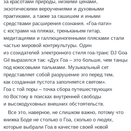
за красотами природы, низкими ценами,
экзотическими вероучениями и духовными
практиками, а также за гашишем и иными
средствами расширения сознания. «Гоа-пати»
с кострами на пляжах, треньканьем гитар,
медитациями и галлюциногенными плясками стали
частью мировой контркультуры. Один
из созидателей электронного стиля гоа-транс DJ Goa
Gil выразился так: «Дух Гоа – это больше, чем танцы
под кокосовыми пальмами. Музыкальный сет
представляет собой разрушение эго перед тем,
как созданная пустота заполняется светом».
Гоа с той поры – точка сбора путешествующих
по Востоку в поисках внутренней свободы
и высокодуховных внешних обстоятельств.
Все это, наверное, не слишком важно, потому что
книжка Боде не столько о Гоа, сколько о людях,
которые выбрали Гоа в качестве своей новой