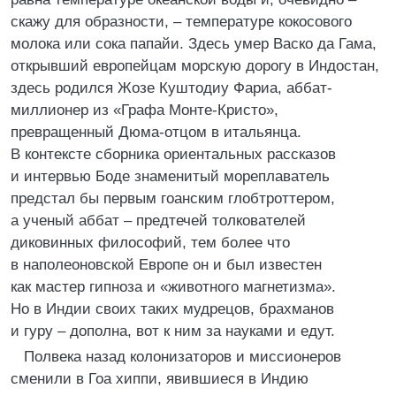
скажу для образности, – температуре кокосового
молока или сока папайи. Здесь умер Васко да Гама,
открывший европейцам морскую дорогу в Индостан,
здесь родился Жозе Куштодиу Фариа, аббат-
миллионер из «Графа Монте-Кристо»,
превращенный Дюма-отцом в итальянца.
В контексте сборника ориентальных рассказов
и интервью Боде знаменитый мореплаватель
предстал бы первым гоанским глобтроттером,
а ученый аббат – предтечей толкователей
диковинных философий, тем более что
в наполеоновской Европе он и был известен
как мастер гипноза и «животного магнетизма».
Но в Индии своих таких мудрецов, брахманов
и гуру – дополна, вот к ним за науками и едут.
Полвека назад колонизаторов и миссионеров
сменили в Гоа хиппи, явившиеся в Индию