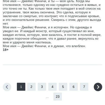
Мое имя — Джеймс Финичи, и ты — моя цель. Когда мы
столкнемся, только одному из нас суждено остаться в живых, и
это точно не ты. Как только твое имя попадает в мой список на
устранение, твоя жизнь окончена. Это сделка, которую я
заключаю со смертью, это контракт, что я подписываю кровью,
и это окончательное решение. Смирись с этим, другого выхода
нет.
Мое имя — Джеймс Финичи, и я испорчен. Но однажды я
увидел ее. И каждый монстр, который существовал во мне,
каждая истина, которую, мне казалось, я постиг в полной мере,
каждое порочное обещание, что я давал ранее, вернулось ко
мне и ударило меня наотмашь.
Мое имя — Джеймс Финичи, и я думаю, что влюблен.
18+
1
2
3
4
5
6
7
...
23