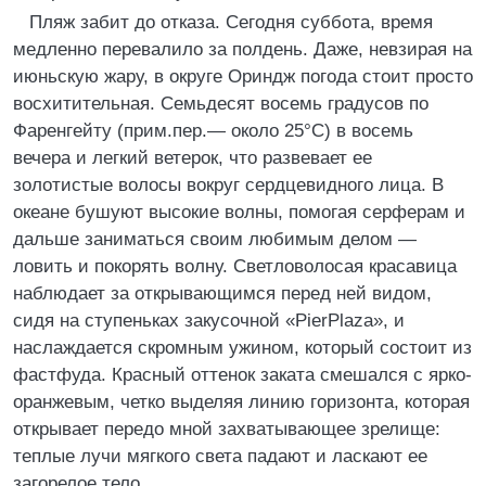
Пляж забит до отказа. Сегодня суббота, время
медленно перевалило за полдень. Даже, невзирая на
июньскую жару, в округе Ориндж погода стоит просто
восхитительная. Семьдесят восемь градусов по
Фаренгейту (прим.пер.— около 25°C) в восемь
вечера и легкий ветерок, что развевает ее
золотистые волосы вокруг сердцевидного лица. В
океане бушуют высокие волны, помогая серферам и
дальше заниматься своим любимым делом —
ловить и покорять волну. Светловолосая красавица
наблюдает за открывающимся перед ней видом,
сидя на ступеньках закусочной «PierPlaza», и
наслаждается скромным ужином, который состоит из
фастфуда. Красный оттенок заката смешался с ярко-
оранжевым, четко выделяя линию горизонта, которая
открывает передо мной захватывающее зрелище:
теплые лучи мягкого света падают и ласкают ее
загорелое тело.