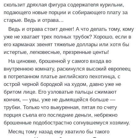
скользит дряхлая фигура содержателя курильни,
подающего новые порции и собирающего плату за
старые. Ведь и отрава…
Ведь и отрава стоит денег! А что делать тому, кому
уже не хватает трех полных трубок? Хорошо, если в
его карманах звенят тяжелые доллары или хотя бы
истертые, легковесные, презренные центы!
На циновке, брошенной у самого входа во
внутреннюю комнату, раскинулся высокий европеец
в потрепанном платье английского пехотинца, с
острой черной бородкой на худом, давно уже не
бритом лице. Его узловатые пальцы сжимают
кончик, — увы, уже не дымящейся больше —
трубки. Только что выкуренная, пятая по счету
порция съела его последние деньги, небрежно
брошенные подобострастно согнувшемуся хозяину.
Месяц тому назад ему хватило бы такого