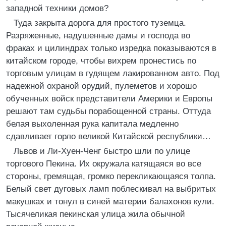
западной техники домов?
Туда закрыта дорога для простого туземца.
Разряженные, надушенные дамы и господа во
фраках и цилиндрах только изредка показываются в
китайском городе, чтобы вихрем пронестись по
торговым улицам в гудящем лакированном авто. Под
надежной охраной орудий, пулеметов и хорошо
обученных войск представители Америки и Европы
решают там судьбы порабощенной страны. Оттуда
белая выхоленная рука капитала медленно
сдавливает горло великой Китайской республики…
Львов и Ли-Хуен-Ченг быстро шли по улице
торгового Пекина. Их окружала катящаяся во все
стороны, гремящая, громко перекликающаяся толпа.
Белый свет дуговых ламп поблескивал на выбритых
макушках и тонул в синей материи балахонов кули.
Тысячеликая пекинская улица жила обычной