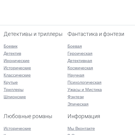
Детективы и триллеры
Фантастика и фэнтези
Боевик
Боевая
Детектив
Героическая
Иронические
Детективная
Исторические
Космическая
Классические
Научная
Крутые
Психологическая
Триллеры
Ужасы и Мистика
Шпионские
Фэнтези
Эпическая
Любовные романы
Информация
Исторические
Мы Вконтакте