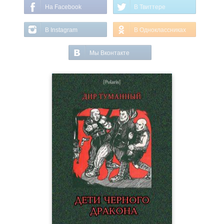
На Facebook
В Твиттере
В Instagram
В Одноклассниках
Мы Вконтакте