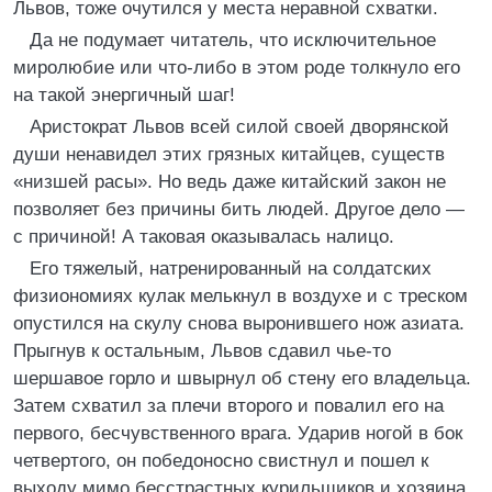
Львов, тоже очутился у места неравной схватки.
Да не подумает читатель, что исключительное
миролюбие или что-либо в этом роде толкнуло его
на такой энергичный шаг!
Аристократ Львов всей силой своей дворянской
души ненавидел этих грязных китайцев, существ
«низшей расы». Но ведь даже китайский закон не
позволяет без причины бить людей. Другое дело —
с причиной! А таковая оказывалась налицо.
Его тяжелый, натренированный на солдатских
физиономиях кулак мелькнул в воздухе и с треском
опустился на скулу снова выронившего нож азиата.
Прыгнув к остальным, Львов сдавил чье-то
шершавое горло и швырнул об стену его владельца.
Затем схватил за плечи второго и повалил его на
первого, бесчувственного врага. Ударив ногой в бок
четвертого, он победоносно свистнул и пошел к
выходу мимо бесстрастных курильщиков и хозяина,