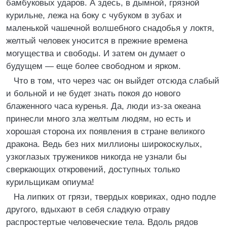
бамбуковых ударов. А здесь, в дымной, грязной
курильне, лежа на боку с чубуком в зубах и
маленькой чашечной волшебного снадобья у локтя,
желтый человек уносится в прежние времена
могущества и свободы. И затем он думает о
будущем — еще более свободном и ярком.
Что в том, что через час он выйдет отсюда слабый
и больной и не будет знать покоя до нового
блаженного часа куренья. Да, люди из-за океана
принесли много зла желтым людям, но есть и
хорошая сторона их появления в стране великого
дракона. Ведь без них миллионы широкоскулых,
узкоглазых тружеников никогда не узнали бы
сверкающих откровений, доступных только
курильщикам опиума!
На липких от грязи, твердых ковриках, одно подле
другого, вдыхают в себя сладкую отраву
распростертые человеческие тела. Вдоль рядов