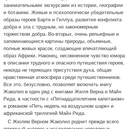
занимательными экскурсами из истории, географии
и ботаники. Живые и психологически убедительные
образы героев Барте и Гиллуа, развитие конфликта
добра и зла с трудным, но закономерным
торжеством добра. Во-вторых, очень рельефные и
запоминающиеся картины природы, объемные,
полные живых красок, создающие впечатляющий
образ Африки. Наконец, несомненное чувство юмора
в описании трудного и опасного путешествия героев,
никогда не теряющих присутствия духа, общая
нравственная атмосфера среди путешественников.
Все это, безусловно, позволяет включить книгу
Жаколио в один ряд с книгами Жюля Верна и Майн
Рида, в частности с «Пятнадцатилетним капитаном»
и романом «Пять недель на воздушном шаре» и
африканской трилогией Майн Рида.
С Жюлем Верном Жаколио роднит прежде всего
огромный интерес к исследованию неведомых