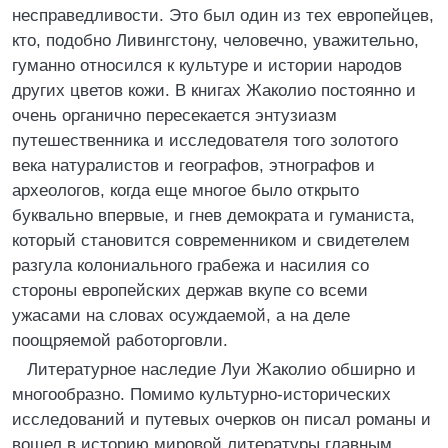
несправедливости. Это был один из тех европейцев,
кто, подобно Ливингстону, человечно, уважительно,
гуманно относился к культуре и истории народов
других цветов кожи. В книгах Жаколио постоянно и
очень органично пересекается энтузиазм
путешественника и исследователя того золотого
века натуралистов и географов, этнографов и
археологов, когда еще многое было открыто
буквально впервые, и гнев демократа и гуманиста,
который становится современником и свидетелем
разгула колониального грабежа и насилия со
стороны европейских держав вкупе со всеми
ужасами на словах осуждаемой, а на деле
поощряемой работорговли.
Литературное наследие Луи Жаколио обширно и
многообразно. Помимо культурно-исторических
исследований и путевых очерков он писал романы и
вошел в историю мировой литературы главным