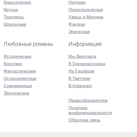
Классические
Научная
Крутые
Психологическая
Триллеры
Ужасы и Мистика
Шпионские
Фэнтези
Эпическая
Любовные романы
Информация
Исторические
Мы Вконтакте
Короткие
В Одноклассниках
Фантастические
На Facebook
Остросюжетные
В Твиттере
Современные
В Instagram
Эротические
Правообладателям
Политика
конфиденциальности
Обратная связь