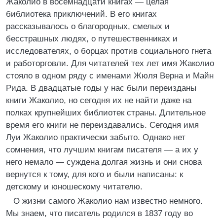
Жаколио в восемнадцати книгах — целая
библиотека приключений. В его книгах
рассказывалось о благородных, смелых и
бесстрашных людях, о путешественниках и
исследователях, о борцах против социального гнета
и работорговли. Для читателей тех лет имя Жаколио
стояло в одном ряду с именами Жюля Верна и Майн
Рида. В двадцатые годы у нас были переизданы
книги Жаколио, но сегодня их не найти даже на
полках крупнейших библиотек страны. Длительное
время его книги не переиздавались. Сегодня имя
Луи Жаколио практически забыто. Однако нет
сомнения, что лучшим книгам писателя — а их у
него немало — суждена долгая жизнь и они снова
вернутся к тому, для кого и были написаны: к
детскому и юношескому читателю.
О жизни самого Жаколио нам известно немного.
Мы знаем, что писатель родился в 1837 году во