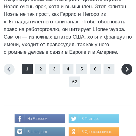
Ноэля очень ярок, хотя и вымышлен. Этот капитан
Ноэль не так прост, как Гаррис и Негоро из
«Пятнадцатилетнего капитана». Чтобы обосновать
право на работорговлю, он цитирует Шопенгауэра.
Сам он — из южных штатов США, хотя и француз по
имени, уходит от правосудия, так как у него
огромные деловые связи в Европе и в Америке.
1
2
3
4
5
6
7
...
62
На Facebook
В Твиттере
В Instagram
В Одноклассниках