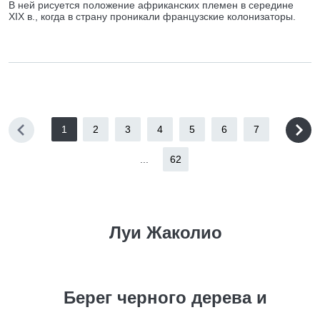
В ней рисуется положение африканских племен в середине
XIX в., когда в страну проникали французские колонизаторы.
1
2
3
4
5
6
7
...
62
Луи Жаколио
Берег черного дерева и