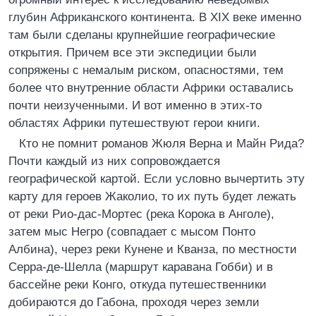
глубин Африканского континента. В XIX веке именно
там были сделаны крупнейшие географические
открытия. Причем все эти экспедиции были
сопряжены с немалым риском, опасностями, тем
более что внутренние области Африки оставались
почти неизученными. И вот именно в этих-то
областях Африки путешествуют герои книги.
Кто не помнит романов Жюля Верна и Майн Рида?
Почти каждый из них сопровождается
географической картой. Если условно вычертить эту
карту для героев Жаколио, то их путь будет лежать
от реки Рио-дас-Мортес (река Корока в Анголе),
затем мыс Негро (совпадает с мысом Понто
Албина), через реки Кунене и Кванза, по местности
Серра-де-Шелла (маршрут каравана Гобби) и в
бассейне реки Конго, откуда путешественники
добираются до Габона, проходя через земли