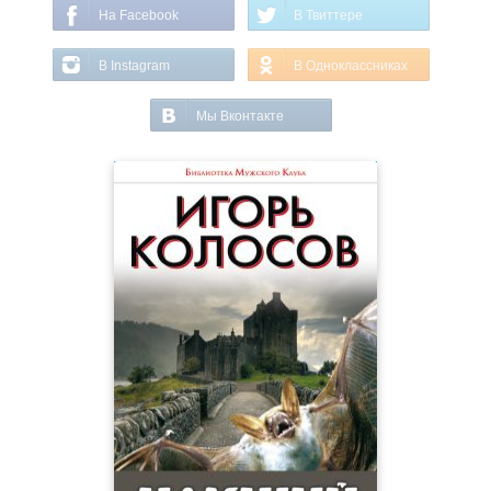
На Facebook
В Твиттере
В Instagram
В Одноклассниках
Мы Вконтакте