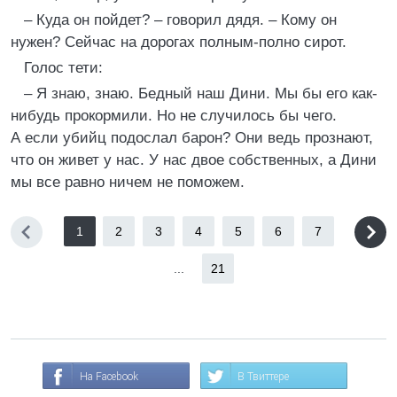
– Куда он пойдет? – говорил дядя. – Кому он
нужен? Сейчас на дорогах полным-полно сирот.
Голос тети:
– Я знаю, знаю. Бедный наш Дини. Мы бы его как-
нибудь прокормили. Но не случилось бы чего.
А если убийц подослал барон? Они ведь прознают,
что он живет у нас. У нас двое собственных, а Дини
мы все равно ничем не поможем.
1
2
3
4
5
6
7
...
21
На Facebook
В Твиттере