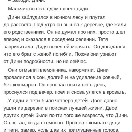
– Заходи, Дини.
Мальчик вошел в дом своего дяди.
Дини заблудился в ночном лесу и плутал
до рассвета. Под утро он вышел к деревне, где жили
его родственники. Он не думал про них, просто шел
вперед и оказался в соседнем селении. Тетя
запричитала. Дядя велел ей молчать. Он догадался,
что его брат с женой погибли. Позже они узнают
от Дини подробности, но не сейчас.
Они отмыли племянника, накормили. Дини
провалился в сон, долгий и на удивление ровный,
без кошмаров. Он проспал почти весь день,
проснулся под вечер, поел и снова улегся в кровать.
У дяди и тети было четверо детей. Двое давно
ушли из деревни в поисках лучшей жизни. Двое
других детей были почти того же возраста, что Дини.
Он встал, когда стемнело. Прошел к комнате дяди
и тети, замер, услышав их приглушенные голоса.