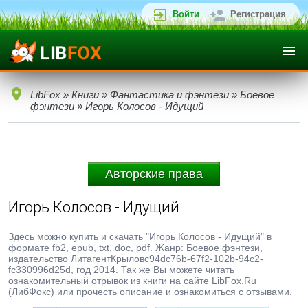
Войти
Регистрация
LibFox
»
Книги
»
Фантастика и фэнтези
»
Боевое
фэнтези
» Игорь Колосов - Идущий
Авторские права
Игорь Колосов - Идущий
Здесь можно купить и скачать "Игорь Колосов - Идущий" в
формате fb2, epub, txt, doc, pdf. Жанр: Боевое фэнтези,
издательство ЛитагентКрыловc94dc76b-67f2-102b-94c2-
fc330996d25d, год 2014. Так же Вы можете читать
ознакомительный отрывок из книги на сайте LibFox.Ru
(ЛибФокс) или прочесть описание и ознакомиться с отзывами.