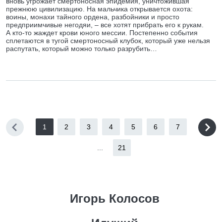
вновь угрожает смертоносная эпидемия, уничтожившая
прежнюю цивилизацию. На мальчика открывается охота:
воины, монахи тайного ордена, разбойники и просто
предприимчивые негодяи, – все хотят прибрать его к рукам.
А кто-то жаждет крови юного мессии. Постепенно события
сплетаются в тугой смертоносный клубок, который уже нельзя
распутать, который можно только разрубить…
1
2
3
4
5
6
7
...
21
Игорь Колосов