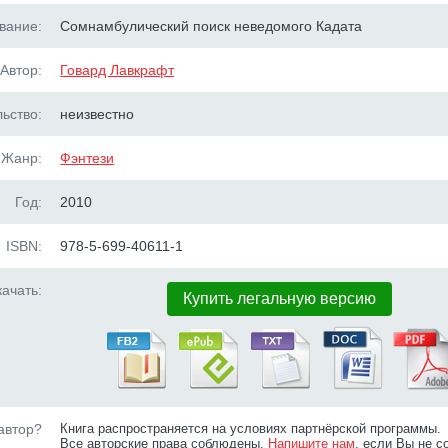
вание:
Сомнамбулический поиск неведомого Кадата
Автор:
Говард Лавкрафт
ьство:
неизвестно
Жанр:
Фэнтези
Год:
2010
ISBN:
978-5-699-40611-1
ачать:
Купить легальную версию
автор?
Книга распространяется на условиях партнёрской программы.
Все авторские права соблюдены.
Напишите нам
, если Вы не с