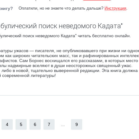
книгу?
Оплатили, но не знаете что делать дальше?
Инструкция
.
булический поиск неведомого Кадата"
лический поиск неведомого Кадата" читать бесплатно онлайн.
атуры ужасов — писателя, не опубликовавшего при жизни ни одном
м как широких читательских масс, так и рафинированных интеллек
фистов. Сам Борхес восхищался его рассказами, в которых место
илы надмирные вселяют в души неосторожных священный ужас.
 либо в новой, тщательно выверенной редакции. Эта книга должна 
й современной литературы!
4
5
6
7
...
9