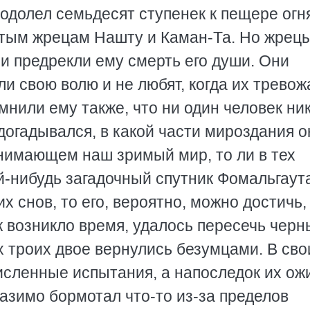
 одолел семьдесят ступенек к пещере огн
атым жрецам Нашту и Каман-Та. Но жрец
и предрекли ему смерть его души. Они
и свою волю и не любят, когда их тревож
нили ему также, что ни один человек ни
 догадывался, в какой части мироздания о
бнимающем наш зримый мир, то ли в тех
й-нибудь загадочный спутник Фомальгаут
 снов, то его, вероятно, можно достичь,
к возникло время, удалось пересечь черн
х троих двое вернулись безумцами. В сво
исленные испытания, а напоследок их ож
азимо бормотал что-то из-за пределов