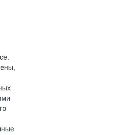
се.
тены,
ных
ими
то
чные