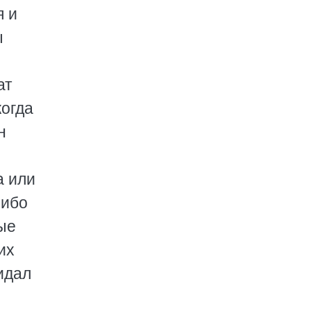
я и
ы
ат
когда
н
а или
 ибо
ые
их
идал