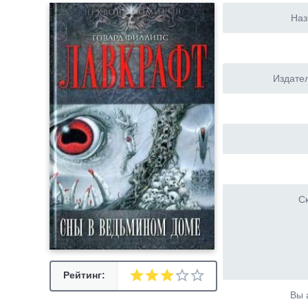
Наз
Издател
Ск
Рейтинг:
Вы 