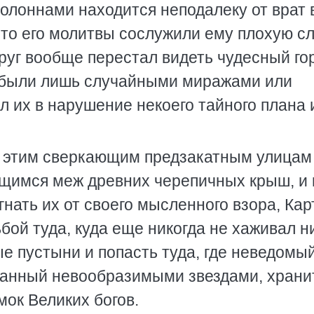
олоннами находится неподалеку от врат 
что его молитвы сослужили ему плохую сл
друг вообще перестал видеть чудесный го
м были лишь случайными миражами или
л их в нарушение некоего тайного плана 
о этим сверкающим предзакатным улицам
щимся меж древних черепичных крыш, и 
гнать их от своего мысленного взора, Кар
бой туда, куда еще никогда не хаживал н
ые пустыни и попасть туда, где неведомы
нчанный невообразимыми звездами, храни
ок Великих богов.