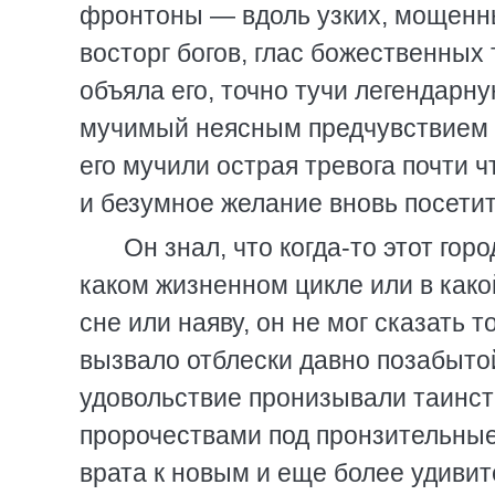
фронтоны — вдоль узких, мощенны
восторг богов, глас божественных
объяла его, точно тучи легендарн
мучимый неясным предчувствием К
его мучили острая тревога почти 
и безумное желание вновь посети
Он знал, что когда-то этот гор
каком жизненном цикле или в како
сне или наяву, он не мог сказать 
вызвало отблески давно позабытой
удовольствие пронизывали таинств
пророчествами под пронзительные
врата к новым и еще более удиви