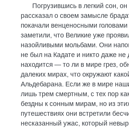
Погрузившись в легкий сон, он
рассказал о своем замысле брад
покачали венценосными головами 
заметили, что Великие уже проявил
назойливыми мольбами. Они напом
не был на Кадате и никто даже не
находится — то ли в мире грез, о
далеких мирах, что окружают како
Альдебарана. Если же в мире наших
лишь трем смертным, с тех пор ка
бездны к сонным мирам, но из эти
путешествиях они встретили бесч
несказанный ужас, который невыр