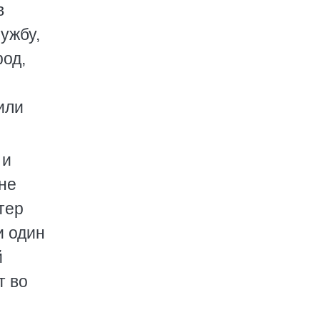
в
ужбу,
род,
или
 и
не
тер
и один
й
т во