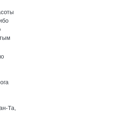
асоты
ибо
о
ятым
по
ога
ан-Та,