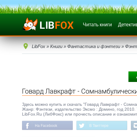
Читать книги
Детекти
LibFox
»
Книги
»
Фантастика и фэнтези
»
Фэнт
Говард Лавкрафт - Сомнамбулическ
Здесь можно купить и скачать "Говард Лавкрафт - Сомнам
Жанр: Фэнтези, издательство Эксмо : Домино, год 2010.
LibFox.Ru (ЛибФокс) или прочесть описание и ознакомит
На Facebook
В Твиттере