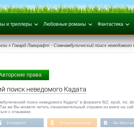
вы и триллеры
Любовные романы
Фантастика
ези
» Говард Лавкрафт - Сомнамбулический поиск неведомого
Авторские права
ий поиск неведомого Кадата
булический поиск неведомого Кадата" в формате fb2, epub, txt, doc
 Так же Вы можете читать ознакомительный отрывок из книги на сай
ься с отзывами.
В Instagram
В Одноклассниках
Мы Вконтак