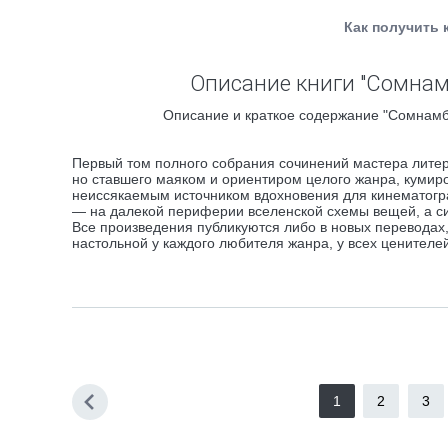
Как получить 
Описание книги "Сомнам
Описание и краткое содержание "Сомнамбу
Первый том полного собрания сочинений мастера литер
но ставшего маяком и ориентиром целого жанра, кумиро
неиссякаемым источником вдохновения для кинематогра
— на далекой периферии вселенской схемы вещей, а с
Все произведения публикуются либо в новых переводах,
настольной у каждого любителя жанра, у всех ценителе
1
2
3