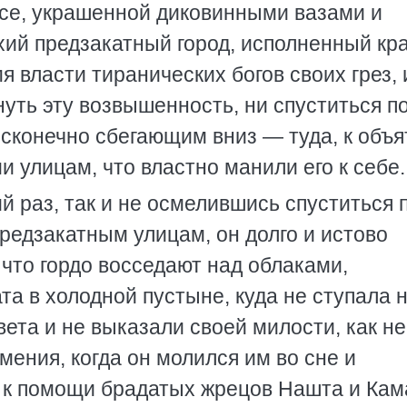
се, украшенной диковинными вазами и
хий предзакатный город, исполненный кр
 власти тиранических богов своих грез, 
нуть эту возвышенность, ни спуститься п
сконечно сбегающим вниз — туда, к объ
улицам, что властно манили его к себе.
ий раз, так и не осмелившись спуститься 
предзакатным улицам, он долго и истово
 что гордо восседают над облаками,
а в холодной пустыне, куда не ступала н
вета и не выказали своей милости, как не
мения, когда он молился им во сне и
в к помощи брадатых жрецов Нашта и Кам