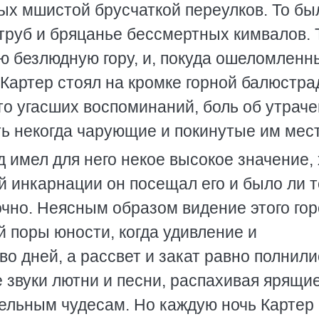
х мшистой брусчаткой переулков. То бы
 труб и бряцанье бессмертных кимвалов.
ую безлюдную гору, и, покуда ошеломленн
артер стоял на кромке горной балюстра
что угасших воспоминаний, боль об утрач
ть некогда чарующие и покинутые им мест
од имел для него некое высокое значение, 
й инкарнации он посещал его и было ли т
точно. Неясным образом видение этого го
 поры юности, когда удивление и
о дней, а рассвет и закат равно полнили
 звуки лютни и песни, распахивая ярящи
тельным чудесам. Но каждую ночь Картер