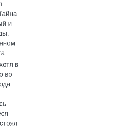
л
 Тайна
ый и
ды,
енном
а.
хотя в
о во
рода
сь
еся
 стоял