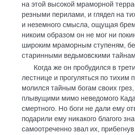
на этой высокой мраморной терра
резными перилами, и глядел на ти
и неземного смысла, ощущая бремя
никоим образом он не мог ни поки
широким мраморным ступеням, бе
старинными ведьмовскими тайнами 
Когда же он пробудился в трет
лестнице и прогуляться по тихим 
молился тайным богам своих грез,
плывущими мимо неведомого Кадат
смертного. Но боги не дали ему от
подарили ему никакого благого зна
самоотреченно звал их, прибегну