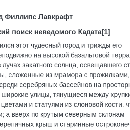
д Филлипс Лавкрафт
ий поиск неведомого Кадата[1]
лся этот чудесный город и трижды его
неподвижно на высокой базальтовой терра
в лучах закатного солнца, освещавшего с
ы, сложенные из мрамора с прожилками,
среди серебряных бассейнов на простор
; широкие улицы, тянущиеся между хрупк
ветами и статуями из слоновой кости, ч
; а вверх по крутым северным склонам
черепичных крыш и старинные остроконе