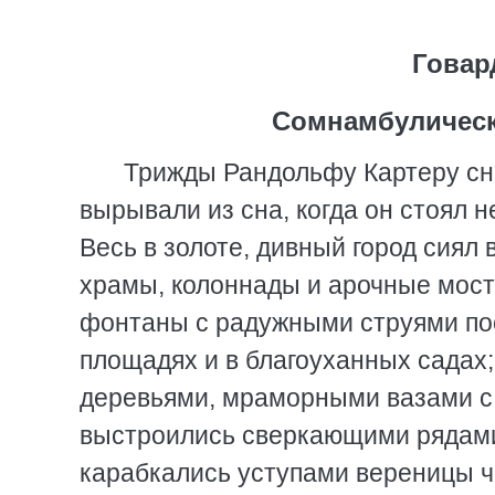
Говар
Сомнамбулическ
Трижды Рандольфу Картеру сни
вырывали из сна, когда он стоял 
Весь в золоте, дивный город сиял 
храмы, колоннады и арочные мост
фонтаны с радужными струями по
площадях и в благоуханных садах
деревьями, мраморными вазами с ц
выстроились сверкающими рядами
карабкались уступами вереницы 