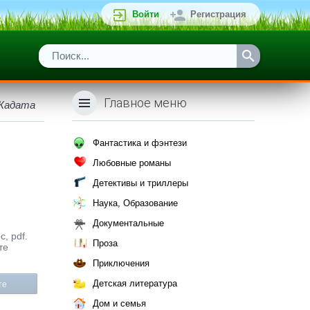
Войти
Регистрация
Главное меню
 Кадата
Фантастика и фэнтези
Любовные романы
Детективы и триллеры
Наука, Образование
Документальные
, pdf.
Проза
те
Приключения
Детская литература
те
Дом и семья