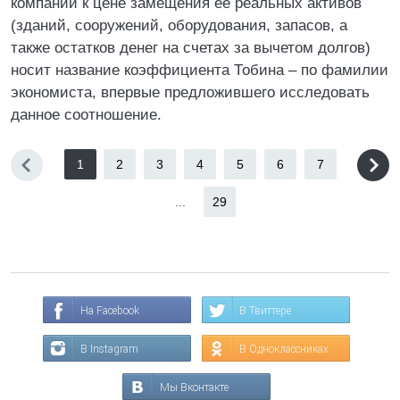
компании к цене замещения ее реальных активов
(зданий, сооружений, оборудования, запасов, а
также остатков денег на счетах за вычетом долгов)
носит название коэффициента Тобина – по фамилии
экономиста, впервые предложившего исследовать
данное соотношение.
1
2
3
4
5
6
7
...
29
На Facebook
В Твиттере
В Instagram
В Одноклассниках
Мы Вконтакте