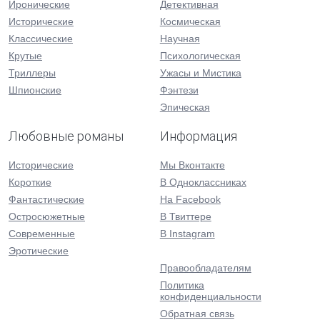
Иронические
Детективная
Исторические
Космическая
Классические
Научная
Крутые
Психологическая
Триллеры
Ужасы и Мистика
Шпионские
Фэнтези
Эпическая
Любовные романы
Информация
Исторические
Мы Вконтакте
Короткие
В Одноклассниках
Фантастические
На Facebook
Остросюжетные
В Твиттере
Современные
В Instagram
Эротические
Правообладателям
Политика
конфиденциальности
Обратная связь