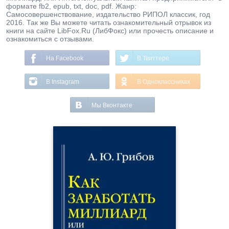
формате fb2, epub, txt, doc, pdf. Жанр:
Самосовершенствование, издательство РИПОЛ классик, год
2016. Так же Вы можете читать ознакомительный отрывок из
книги на сайте LibFox.Ru (ЛибФокс) или прочесть описание и
ознакомиться с отзывами.
На Facebook
В Твиттере
В Instagram
В Одноклассниках
Мы Вконтакте