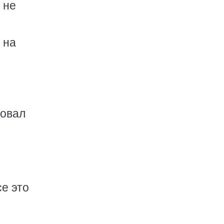
 не
 на
зовал
е это