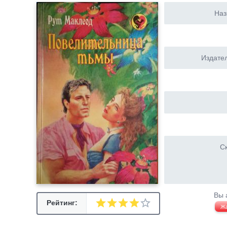
Наз
Издател
Ск
Вы 
Рейтинг:
Ж