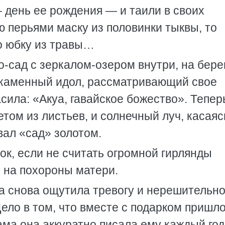
— день ее рождения — и таили в своих
 перьями маску из половинки тыквы, то
о юбку из травы…
о-сад с зеркалом-озером внутри, на бере
, каменный идол, рассматривающий свое
сила: «Акуа, гавайское божество». Тепер
етом из листьев, и солнечный луч, касаясь
вал «сад» золотом.
к, если не считать огромной гирлянды
 на похороны матери.
а снова ощутила тревогу и нерешительно
Дело в том, что вместе с подарком пришл
ама она аккуратно писала ему каждый год