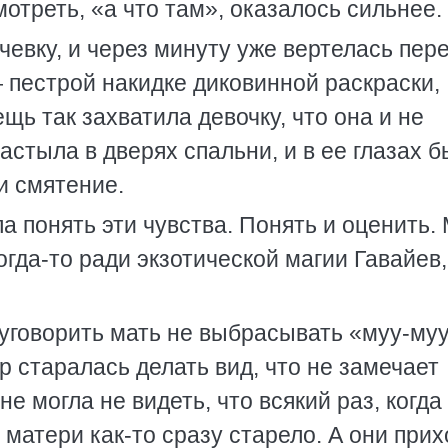
мотреть, «а что там», оказалось сильнее.
евку, и через минуту уже вертелась пер
 пестрой накидке диковинной раскраски,
щь так захватила девочку, что она и не
астыла в дверях спальни, и в ее глазах 
 и смятение.
а понять эти чувства. Понять и оценить.
огда-то ради экзотической магии Гавайев,
уговорить мать не выбрасывать «муу-муу
ор старалась делать вид, что не замечает
е могла не видеть, что всякий раз, когда
 матери как-то сразу старело. А они при