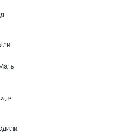
ед
были
 Мать
», в
ходили