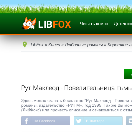
Читать книги
Детекти
LibFox
»
Книги
»
Любовные романы
»
Короткие 
Рут Маклеод - Повелительница тьм
Здесь можно скачать бесплатно "Рут Маклеод - Повелите
романы, издательство «РИТМ», год 1995. Так же Вы мож
(ЛибФокс) или прочесть описание и ознакомиться с отз
На Facebook
В Твиттере