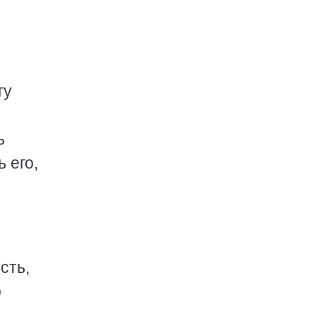
гу
ь
 его,
сть,
о
,