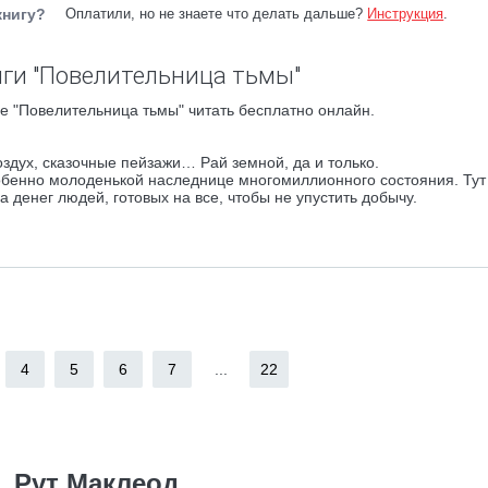
книгу?
Оплатили, но не знаете что делать дальше?
Инструкция
.
ги "Повелительница тьмы"
е "Повелительница тьмы" читать бесплатно онлайн.
здух, сказочные пейзажи… Рай земной, да и только.
обенно молоденькой наследнице многомиллионного состояния. Тут
а денег людей, готовых на все, чтобы не упустить добычу.
4
5
6
7
...
22
Рут Маклеод