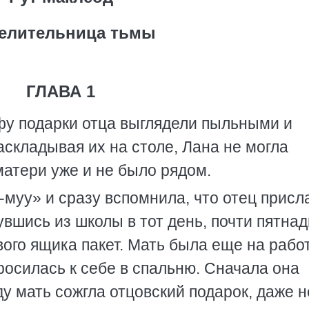
елительница тьмы
ГЛАВА 1
фу подарки отца выглядели пыльными и
аскладывая их на столе, Лана не могла
матери уже и не было рядом.
-муу» и сразу вспомнила, что отец присл
увшись из школы в тот день, почти пятна
вого ящика пакет. Мать была еще на работ
бросилась к себе в спальню. Сначала она
ду мать сожгла отцовский подарок, даже н