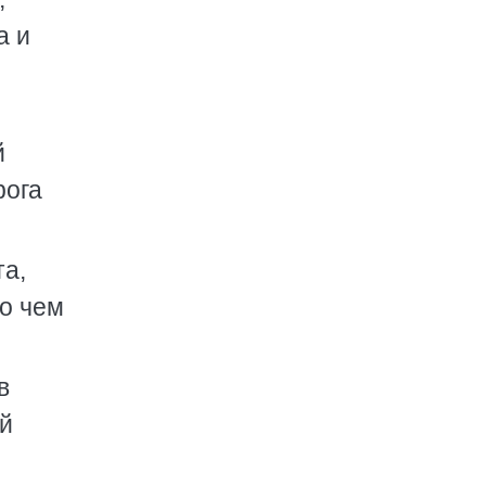
а и
й
рога
та,
Но чем
в
ей