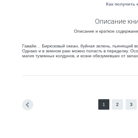
Как получить 
Описание кни
Описание и краткое содержани
Гавайи… Бирюзовый океан, буйная зелень, пьянящий во
Однако и в земном раю можно попасть в переделку. Ос
магия туземных колдунов, и козни обезумевших от запах
1
2
3