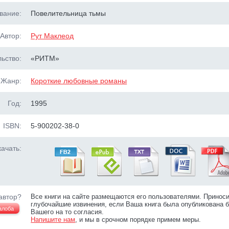
вание:
Повелительница тьмы
Автор:
Рут Маклеод
ьство:
«РИТМ»
Жанр:
Короткие любовные романы
Год:
1995
ISBN:
5-900202-38-0
ачать:
автор?
Все книги на сайте размещаются его пользователями. Принос
глубочайшие извинения, если Ваша книга была опубликована б
алоба
Вашего на то согласия.
Напишите нам
, и мы в срочном порядке примем меры.