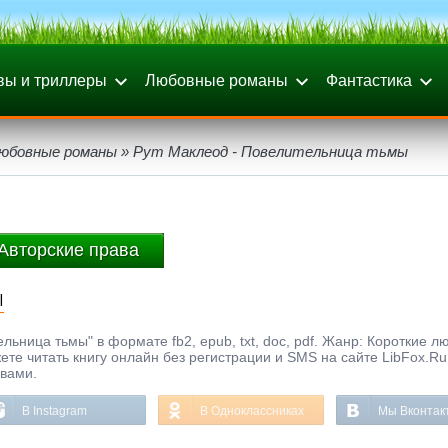
вы и триллеры
Любовные романы
Фантастика
любовные романы
» Рут Маклеод - Повелительница тьмы
Авторские права
ы
льница тьмы" в формате fb2, epub, txt, doc, pdf. Жанр: Короткие 
ете читать книгу онлайн без регистрации и SMS на сайте LibFox.Ru
ывами.
В Instagram
В Одноклассниках
Мы Вконтак