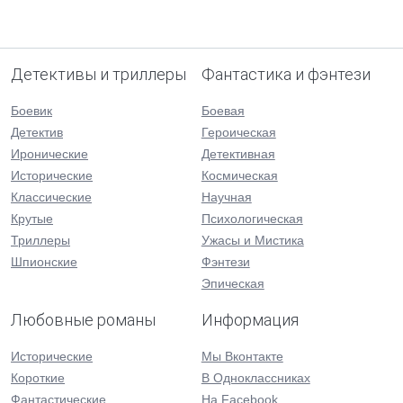
Детективы и триллеры
Фантастика и фэнтези
Боевик
Боевая
Детектив
Героическая
Иронические
Детективная
Исторические
Космическая
Классические
Научная
Крутые
Психологическая
Триллеры
Ужасы и Мистика
Шпионские
Фэнтези
Эпическая
Любовные романы
Информация
Исторические
Мы Вконтакте
Короткие
В Одноклассниках
Фантастические
На Facebook