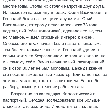
одном НИИ работали два инженера, которых я знал
многие годы. Столы их стояли напротив друг друга.
И, несмотря на разницу в годах, Юрий Васильевич и
Геннадий были настоящими друзьями. Юрий
Васильевич, которому исполнилось уже 73 года,
подтянутый («без животика»), одевался со вкусом,
но главное, – имел огромный интерес к жизни.
Словом, его никак нельзя было назвать пожилым,
тем более старым человеком. Геннадий удивлял
своим каким-то безразличием не только к жизни, но
и к самому себе. Вечно неряшливый, разжиревший,
он в свои 30 лет не был молодым. Даже движения
его носили замедленный характер. Единственное, за
чем «следил» он, так это за питанием. Ел все без
разбору, помногу, в течение рабочего дня.
…Возраст не по календарю, биологический и
паспортный. Сегодня исследователи все больше
отмечают это различие. И действительно, лишь