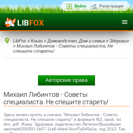
Войти
Регистрация
LibFox
»
Книги
»
Домоводство, Дом и семья
»
Здоровье
» Михаил Либинтов - Советы специалиста. Не
спешите стареть!
Авторские права
Михаил Либинтов - Советы
специалиста. Не спешите стареть!
Здесь можно купить и скачать "Михаил Либинтов - Советы
специалиста. Не спешите стареть!" в формате fb2, epub, txt,
doc, pdf. Жанр: Здоровье, издательство ЛитагентВышэйшая
школаdd258350-1b67-11e6-bded-0cc47a545a1e, год 2013. Так