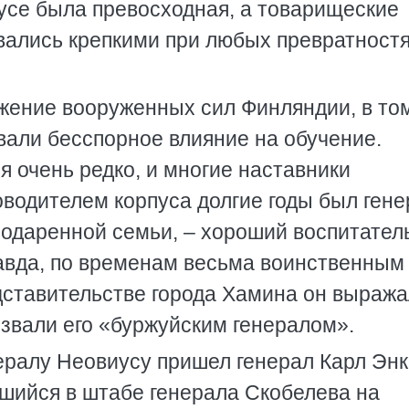
усе была превосходная, а товарищеские
авались крепкими при любых превратност
жение вооруженных сил Финляндии, в то
ывали бесспорное влияние на обучение.
 очень редко, и многие наставники
оводителем корпуса долгие годы был гене
 одаренной семьи, – хороший воспитател
авда, по временам весьма воинственным
ставительстве города Хамина он выража
озвали его «буржуйским генералом».
нералу Неовиусу пришел генерал Карл Энк
вшийся в штабе генерала Скобелева на