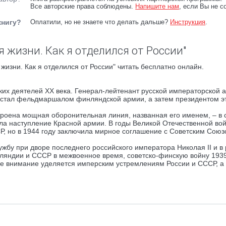
Все авторские права соблюдены.
Напишите нам
, если Вы не с
книгу?
Оплатили, но не знаете что делать дальше?
Инструкция
.
 жизни. Как я отделился от России"
жизни. Как я отделился от России" читать бесплатно онлайн.
ких деятелей XX века. Генерал-лейтенант русской императорской 
е стал фельдмаршалом финляндской армии, а затем президентом э
оена мощная оборонительная линия, названная его именем, – в с
ила наступление Красной армии. В годы Великой Отечественной во
, но в 1944 году заключила мирное соглашение с Советским Союз
бу при дворе последнего российского императора Николая II и в 
ляндии и СССР в межвоенное время, советско-финскую войну 193
бое внимание уделяется имперским устремлениям России и СССР, а