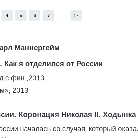
4
5
6
7
...
17
арл Маннергейм
 Как я отделился от России
д с фин.,2013
м», 2013
сии. Коронация Николая II. Ходынка
оссии началась со случая, который оказа