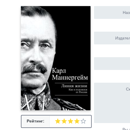
Наз
Издател
Ск
Рейтинг:
Вы 