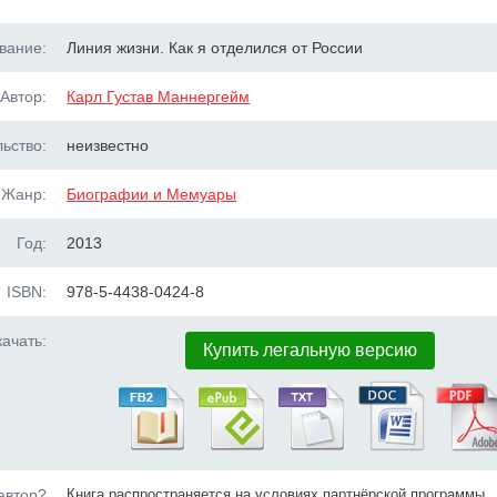
вание:
Линия жизни. Как я отделился от России
Автор:
Карл Густав Маннергейм
ьство:
неизвестно
Жанр:
Биографии и Мемуары
Год:
2013
ISBN:
978-5-4438-0424-8
ачать:
Купить легальную версию
автор?
Книга распространяется на условиях партнёрской программы.