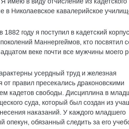
Я имею в виду отчисление из кадетского
ие в Николаевское кавалерийское училищ
в 1882 году я поступил в кадетский корпу
 поколений Маннергеймов, кто посвятил с
надцатом веке почти все мужчины моего 
характерны усердный труд и железная
 от правил пресекались драконовскими
ем кадетов свободы. Дисциплина в млад
щеского суда, который был создан из уча
ынесения наказаний. У каждого младшего
й опекун, обязанный следить за его учеб