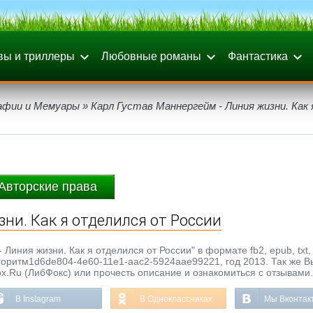
вы и триллеры
Любовные романы
Фантастика
афии и Мемуары
» Карл Густав Маннергейм - Линия жизни. Как 
Авторские права
ни. Как я отделился от России
Линия жизни. Как я отделился от России" в формате fb2, epub, txt, 
оритм1d6de804-4e60-11e1-aac2-5924aae99221, год 2013. Так же 
ox.Ru (ЛибФокс) или прочесть описание и ознакомиться с отзывами.
В Instagram
В Одноклассниках
Мы Вконтак