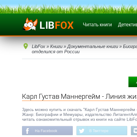
Читать книги
Детекти
LibFox
»
Книги
»
Документальные книги
»
Биогр
отделился от России
Карл Густав Маннергейм - Линия жиз
Здесь можно купить и скачать "Карл Густав Маннергейм - 
Жанр: Биографии и Мемуары, издательство ЛитагентАлг
читать ознакомительный отрывок из книги на сайте LibF
На Facebook
В Твиттере