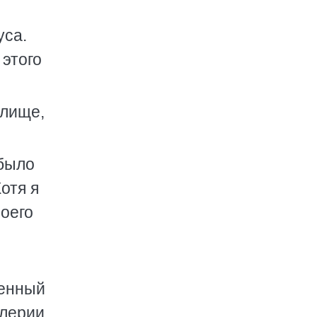
уса.
 этого
илище,
 было
отя я
оего
венный
алерии