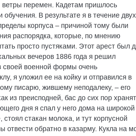
и ветры перемен. Кадетам пришлось
обучения. В результате я в течение двух
 пределы корпуса – причиной тому были
ия распорядка, которые, по мнению
тать просто пустяками. Этот арест был 
хальных вечеров 1886 года я решил
з своей военной формы очень
клу, я уложил ее на койку и отправился в
ному писарю, жившему неподалеку, – его
как из преисподней, бас до сих пор хранят
щего дня я спал у него дома на широкой
, стоял стакан молока, и тут корпусной
 отвести обратно в казарму. Кукла на м