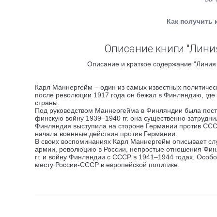
Как получить 
Описание книги "Линия
Описание и краткое содержание "Линия 
Карл Маннергейм – один из самых известных политичес
после революции 1917 года он бежал в Финляндию, гд
страны.
Под руководством Маннергейма в Финляндии была постр
финскую войну 1939–1940 гг. она существенно затрудн
Финляндия выступила на стороне Германии против СССР
начала военные действия против Германии.
В своих воспоминаниях Карл Маннергейм описывает служ
армии, революцию в России, непростые отношения Фин
гг. и войну Финляндии с СССР в 1941–1944 годах. Осо
месту России-СССР в европейской политике.