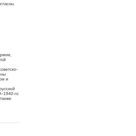
огласны.
армии,
той
оветско-
йны
ом и
русской
9–1940-го
 также