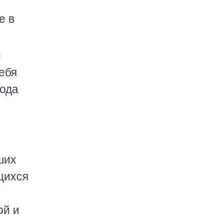
е в
с
ебя
рода
ших
щихся
ой и