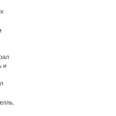
ях
м
рал
ь и
л
елль,