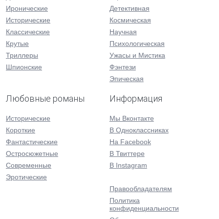
Иронические
Детективная
Исторические
Космическая
Классические
Научная
Крутые
Психологическая
Триллеры
Ужасы и Мистика
Шпионские
Фэнтези
Эпическая
Любовные романы
Информация
Исторические
Мы Вконтакте
Короткие
В Одноклассниках
Фантастические
На Facebook
Остросюжетные
В Твиттере
Современные
В Instagram
Эротические
Правообладателям
Политика
конфиденциальности