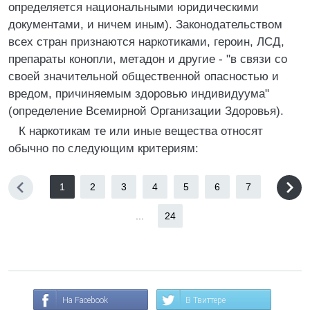
определяется национальными юридическими
документами, и ничем иным). Законодательством
всех стран признаются наркотиками, героин, ЛСД,
препараты конопли, метадон и другие - "в связи со
своей значительной общественной опасностью и
вредом, причиняемым здоровью индивидуума"
(определение Всемирной Организации Здоровья).
К наркотикам те или иные вещества относят
обычно по следующим критериям:
1
2
3
4
5
6
7
...
24
На Facebook
В Твиттере