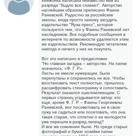
Книжонка написана неизвестно кем из
разряда "быдло все схавает". Авторство
наглейшим образом приписано Фаине
Раневской. Радостно за российские
законы, когда просто некому засудить
издательство "Яуза-пресс", которое
пользуется тем, что у Фаины Раневской нет
наследников. Все подобные сообщения в
интернете по возможности удаляются этим
же издательством. Рекомендую читателям
никогда и ничего у них не покупать.
Вот это написано в предисловии
"Но главная загадка – авторство. На папке
значилось: «Ф. Г. Р.».
Листы не имели нумерации, были
перепутаны и сохранились не все. Чтобы
восстановить текст полностью, пришлось
расшифровать стенограмму и сопоставить.
Результат оказался ошеломляющим. С
первых страниц угадывается автор: кто
еще, кроме Ф. Г. Р. – Фаины Георгиевны
Раневской, мог посоветовать не в свою
лужу не садиться или посетовать, что она
такая старая, что сплетни о ее молодости
уже перешли в разряд легенд?
И все же сомнения были. Но среди старых
фотографий и бумаг хозяйки папки