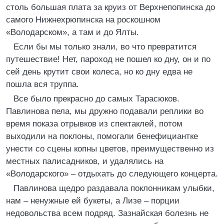
столь большая плата за круиз от Верхнепопинска до
самого Нижнехрюпинска на роскошном
«Володарском», а там и до Ялты.
Если бы мы только знали, во что превратится
путешествие! Нет, пароход не пошел ко дну, он и по
сей день крутит свои колеса, но ко дну едва не
пошла вся труппа.
Все было прекрасно до самых Тарасюков.
Павлинова пела, мы дружно подавали реплики во
время показа отрывков из спектаклей, потом
выходили на поклоны, помогали бенефициантке
унести со сцены копны цветов, преимущественно из
местных палисадников, и удалялись на
«Володарского» – отдыхать до следующего концерта.
Павлинова щедро раздавала поклонникам улыбки,
нам – ненужные ей букеты, а Лизе – порции
недовольства всем подряд. Зазнайская болезнь не