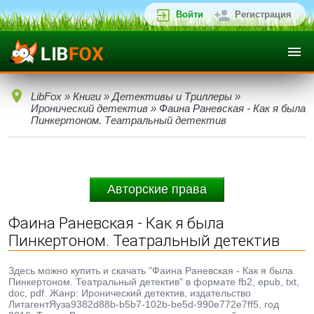
Войти
Регистрация
LibFox
»
Книги
»
Детективы и Триллеры
»
Иронический детектив
» Фаина Раневская - Как я была
Пинкертоном. Театральный детектив
Авторские права
Фаина Раневская - Как я была
Пинкертоном. Театральный детектив
Здесь можно купить и скачать "Фаина Раневская - Как я была
Пинкертоном. Театральный детектив" в формате fb2, epub, txt,
doc, pdf. Жанр: Иронический детектив, издательство
ЛитагентЯуза9382d88b-b5b7-102b-be5d-990e772e7ff5, год