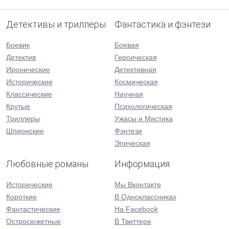
Детективы и триллеры
Фантастика и фэнтези
Боевик
Боевая
Детектив
Героическая
Иронические
Детективная
Исторические
Космическая
Классические
Научная
Крутые
Психологическая
Триллеры
Ужасы и Мистика
Шпионские
Фэнтези
Эпическая
Любовные романы
Информация
Исторические
Мы Вконтакте
Короткие
В Одноклассниках
Фантастические
На Facebook
Остросюжетные
В Твиттере