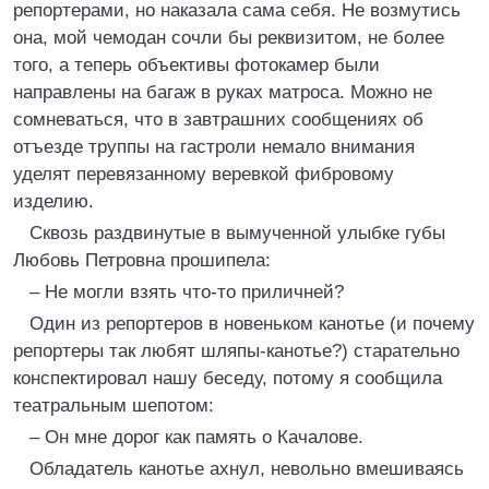
репортерами, но наказала сама себя. Не возмутись
она, мой чемодан сочли бы реквизитом, не более
того, а теперь объективы фотокамер были
направлены на багаж в руках матроса. Можно не
сомневаться, что в завтрашних сообщениях об
отъезде труппы на гастроли немало внимания
уделят перевязанному веревкой фибровому
изделию.
Сквозь раздвинутые в вымученной улыбке губы
Любовь Петровна прошипела:
– Не могли взять что-то приличней?
Один из репортеров в новеньком канотье (и почему
репортеры так любят шляпы-канотье?) старательно
конспектировал нашу беседу, потому я сообщила
театральным шепотом:
– Он мне дорог как память о Качалове.
Обладатель канотье ахнул, невольно вмешиваясь