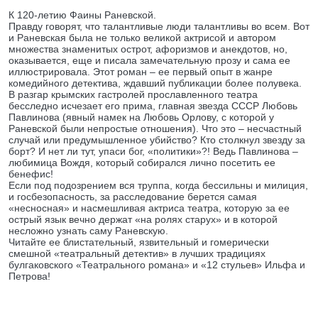
К 120-летию Фаины Раневской.
Правду говорят, что талантливые люди талантливы во всем. Вот
и Раневская была не только великой актрисой и автором
множества знаменитых острот, афоризмов и анекдотов, но,
оказывается, еще и писала замечательную прозу и сама ее
иллюстрировала. Этот роман – ее первый опыт в жанре
комедийного детектива, ждавший публикации более полувека.
В разгар крымских гастролей прославленного театра
бесследно исчезает его прима, главная звезда СССР Любовь
Павлинова (явный намек на Любовь Орлову, с которой у
Раневской были непростые отношения). Что это – несчастный
случай или предумышленное убийство? Кто столкнул звезду за
борт? И нет ли тут, упаси бог, «политики»?! Ведь Павлинова –
любимица Вождя, который собирался лично посетить ее
бенефис!
Если под подозрением вся труппа, когда бессильны и милиция,
и госбезопасность, за расследование берется самая
«несносная» и насмешливая актриса театра, которую за ее
острый язык вечно держат «на ролях старух» и в которой
несложно узнать саму Раневскую.
Читайте ее блистательный, язвительный и гомерически
смешной «театральный детектив» в лучших традициях
булгаковского «Театрального романа» и «12 стульев» Ильфа и
Петрова!