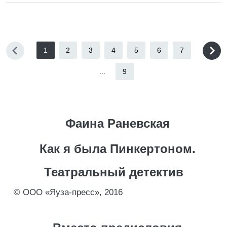
1
2
3
4
5
6
7
...
9
Фаина Раневская
Как я была Пинкертоном.
Театральный детектив
© ООО «Яуза-пресс», 2016