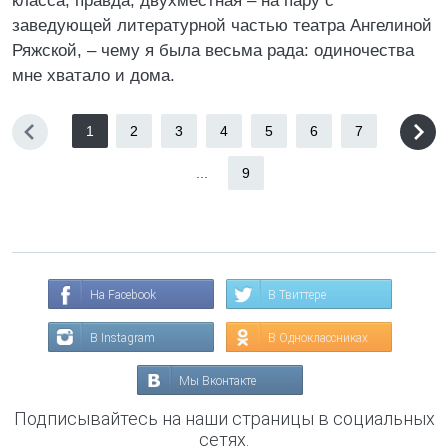
класса, правда, двухместная – на пару с
заведующей литературной частью театра Ангелиной
Ряжской, – чему я была весьма рада: одиночества
мне хватало и дома.
1
2
3
4
5
6
7
...
9
На Facebook
В Твиттере
В Instagram
В Одноклассниках
Мы Вконтакте
Подписывайтесь на наши страницы в социальных
сетях.