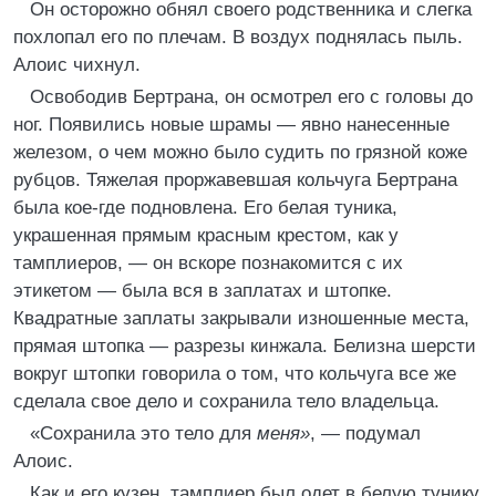
Он осторожно обнял своего родственника и слегка
похлопал его по плечам. В воздух поднялась пыль.
Алоис чихнул.
Освободив Бертрана, он осмотрел его с головы до
ног. Появились новые шрамы — явно нанесенные
железом, о чем можно было судить по грязной коже
рубцов. Тяжелая проржавевшая кольчуга Бертрана
была кое-где подновлена. Его белая туника,
украшенная прямым красным крестом, как у
тамплиеров, — он вскоре познакомится с их
этикетом — была вся в заплатах и штопке.
Квадратные заплаты закрывали изношенные места,
прямая штопка — разрезы кинжала. Белизна шерсти
вокруг штопки говорила о том, что кольчуга все же
сделала свое дело и сохранила тело владельца.
«Сохранила это тело для
м
ен
я»
, — подумал
Алоис.
Как и его кузен, тамплиер был одет в белую тунику,