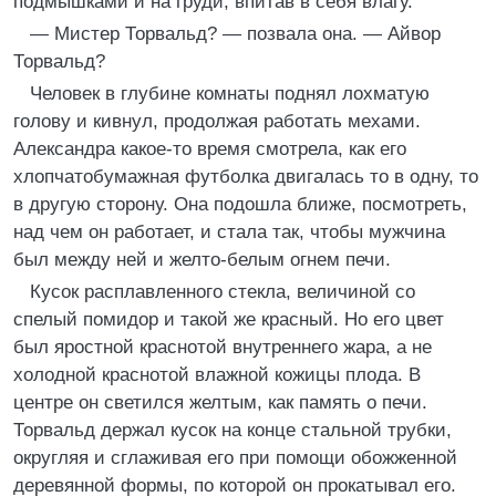
подмышками и на груди, впитав в себя влагу.
— Мистер Торвальд? — позвала она. — Айвор
Торвальд?
Человек в глубине комнаты поднял лохматую
голову и кивнул, продолжая работать мехами.
Александра какое-то время смотрела, как его
хлопчатобумажная футболка двигалась то в одну, то
в другую сторону. Она подошла ближе, посмотреть,
над чем он работает, и стала так, чтобы мужчина
был между ней и желто-белым огнем печи.
Кусок расплавленного стекла, величиной со
спелый помидор и такой же красный. Но его цвет
был яростной краснотой внутреннего жара, а не
холодной краснотой влажной кожицы плода. В
центре он светился желтым, как память о печи.
Торвальд держал кусок на конце стальной трубки,
округляя и сглаживая его при помощи обожженной
деревянной формы, по которой он прокатывал его.