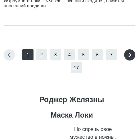
хитроумного Локи... XXI век — все нити сходятся, близится
последний поединок.
1
2
3
4
5
6
7
...
17
Роджер Желязны
Маска Локи
Но спрячь свое
мужество в ножны,