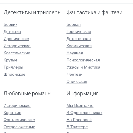
Детективы и триллеры
Фантастика и фэнтези
Боевик
Боевая
Детектив
Героическая
Иронические
Детективная
Исторические
Космическая
Классические
Научная
Крутые
Психологическая
Триллеры
Ужасы и Мистика
Шпионские
Фэнтези
Эпическая
Любовные романы
Информация
Исторические
Мы Вконтакте
Короткие
В Одноклассниках
Фантастические
На Facebook
Остросюжетные
В Твиттере