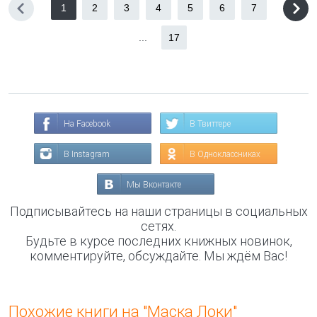
1
2
3
4
5
6
7
...
17
На Facebook
В Твиттере
В Instagram
В Одноклассниках
Мы Вконтакте
Подписывайтесь на наши страницы в социальных
сетях.
Будьте в курсе последних книжных новинок,
комментируйте, обсуждайте. Мы ждём Вас!
Похожие книги на "Маска Локи"