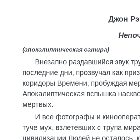
Джон Рэ
Непо
(апокалиптическая сатира)
Внезапно раздавшийся звук т
последние дни, прозвучал как при
коридоры Времени, пробуждая мер
Апокалиптическая вспышка наскво
мертвых.
И все фотографы и киноопера
туче мух, взлетевших с трупа мира
цивилизации Людей не осталось, 