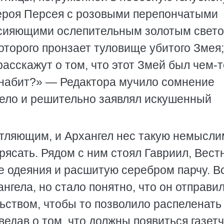
героя Персея с розовыми перепончатыми
 сияющими ослепительным золотым свето
торого пронзает туловище убитого Змея;
расскажут о том, что этот Змей был чем-т
л набит?» — Редактора мучило сомнение
ело и решительно заявлял искушенный
атляющим, и Архангел нес такую немысл
трясать. Рядом с ним стоял Гавриил, Вест
е одеяния и расшитую серебром парчу. В
нгела, но стало понятно, что он отправи
ьством, чтобы то позволило распеленать
едав о том, что должны появиться газетч