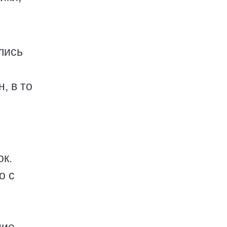
лись
, в то
ок.
о с