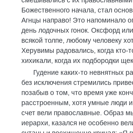
смешивались с их православными
Божественного начала, стал осно
Агнцы направо! Это напоминало о
день лодочных гонок. Оксфорд или
всякой толпе, любому человеку хо
Херувимы радовались, когда кто-то
хихикали, когда их подбородки щ
Гудение каких-то невнятных ра
без исключения стремились привес
позабыв о том, что время уже кон
расстроенным, хотя умные люди и
счет вели православные. Образ м
иерархи, казался не особенно вел