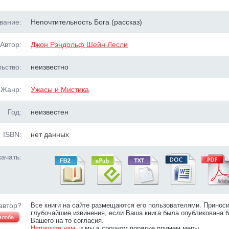
вание:
Непочтительность Бога (рассказ)
Автор:
Джон Рэндольф Шейн Лесли
ьство:
неизвестно
Жанр:
Ужасы и Мистика
Год:
неизвестен
ISBN:
нет данных
ачать:
автор?
Все книги на сайте размещаются его пользователями. Принос
глубочайшие извинения, если Ваша книга была опубликована б
алоба
Вашего на то согласия.
Напишите нам
, и мы в срочном порядке примем меры.