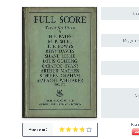
Наз
Издател
Ск
Вы 
Рейтинг:
Ж