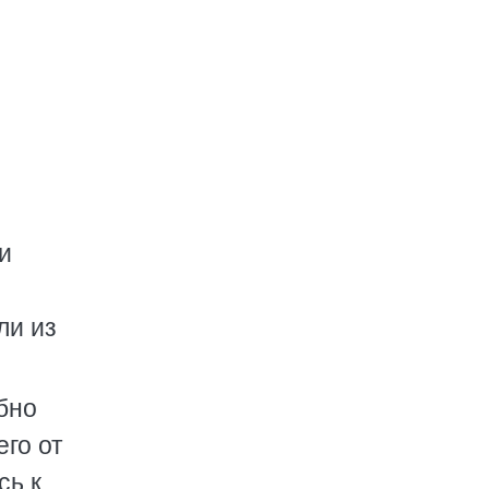
и
ли из
бно
его от
сь к