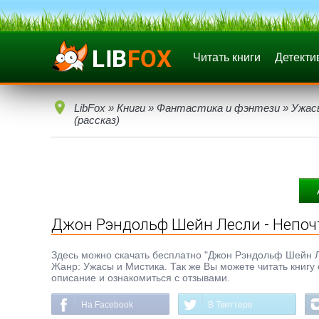
Читать книги
Детекти
LibFox
»
Книги
»
Фантастика и фэнтези
»
Ужас
(рассказ)
Джон Рэндольф Шейн Лесли - Непочт
Здесь можно скачать бесплатно "Джон Рэндольф Шейн Лесл
Жанр: Ужасы и Мистика. Так же Вы можете читать книгу 
описание и ознакомиться с отзывами.
На Facebook
В Твиттере