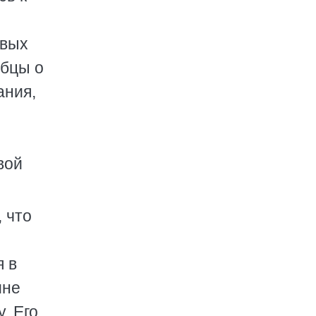
овых
лбцы о
ания,
вой
 что
 в
ине
. Его