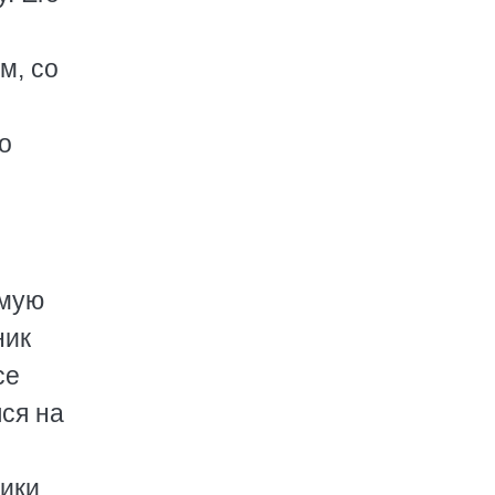
м, со
о
имую
ник
се
лся на
ики,