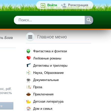
Войти
Регистрация
Главное меню
ть Бога
Фантастика и фэнтези
Любовные романы
Детективы и триллеры
Наука, Образование
Документальные
Проза
c, pdf.
рочесть
Приключения
Детская литература
те
Дом и семья