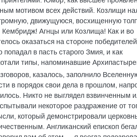
 приятелями. Юмор, как высшее проявле
вным мотивом всех действий. Козлищи на
громную, движущуюся, восхищенную толп
 Кембридж! Агнцы или Козлища! Как и во
телось оказаться на стороне победителей
 попадал в пасть старого Змия, и как
екотали типы, напоминавшие Архипастыре
зговоров, казалось, заполнило Вселенну
ти в порядок свои дела в прошлом, напр
чилось. Никто не выглядел взвинченным 
спытывали некоторое раздражение от тог
ысли, который демонстрировали церковн
ичественным. Англиканский епископ бега