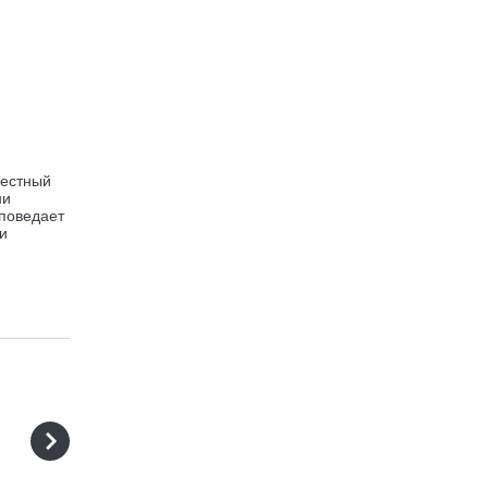
вестный
ни
 поведает
и