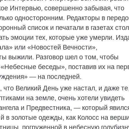
кое Интервью, совершенно забывая, что
олько односторонним. Редакторы в перед
ронный список и печатали в газетах сто
ть эмоции тех, которые уже умерли. Изд
ла» или «Новостей Вечности»,
еты выжили. Разговор шел о том, чтобы
 «Небесные беседы», поставив их на пер
Суждения» — на последней.
 что Великий День уже настал, и даже те,
иками на земле, очень хотели увидеть
гела и Предвестника, — который явился
й в золотые одежды, как Колосс на верш
ницы, погруженной в небесную голубизну