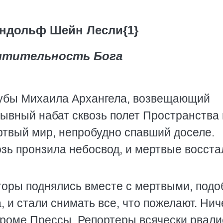
ндольф Шейн Лесли{1}
чтительность Бога
рубы Михаила Архангела, возвещающий
зывный набат сквозь полет Пространства 
твый мир, непробудно спавший доселе.
зь пронзила небосвод, и мертвые восста
торы поднялись вместе с мертвыми, подо
, и стали снимать все, что пожелают. Нич
кроме Прессы. Репортеры всячески рвали