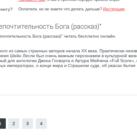
книгу?
Оплатили, но не знаете что делать дальше?
Инструкция
.
епочтительность Бога (рассказ)"
очтительность Бога (рассказ)" читать бесплатно онлайн.
ого из самых странных авторов начала ХХ века. Практически неиз
 время Шейн Лесли был очень важным персонажем в культурной жиз
ный для антологии Джона Госворта и Артура Мейчена «Full Score»,
ных императорах, о конце мира и Страшном суде, об ужасах бытия 
1
2
3
4