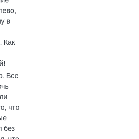
ние
лево,
у в
. Как
й!
ю. Все
очь
или
о, что
ые
л без