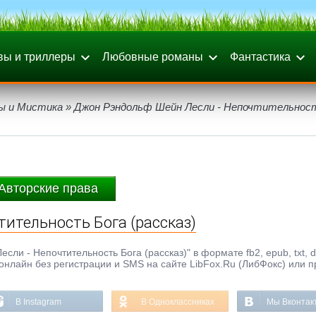
вы и триллеры
Любовные романы
Фантастика
ы и Мистика
» Джон Рэндольф Шейн Лесли - Непочтительнос
Авторские права
ительность Бога (рассказ)
и - Непочтительность Бога (рассказ)" в формате fb2, epub, txt, do
онлайн без регистрации и SMS на сайте LibFox.Ru (ЛибФокс) или п
В Instagram
В Одноклассниках
Мы Вконтак