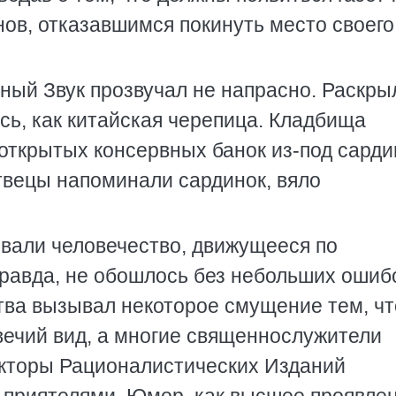
ов, отказавшимся покинуть место своего
ный Звук прозвучал не напрасно. Раскры
сь, как китайская черепица. Кладбища
ткрытых консервных банок из-под сардин
твецы напоминали сардинок, вяло
вали человечество, движущееся по
Правда, не обошлось без небольших ошиб
ва вызывал некоторое смущение тем, чт
вечий вид, а многие священнослужители
акторы Рационалистических Изданий