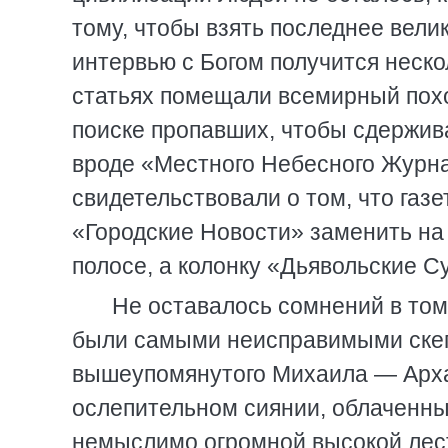
тому, чтобы взять последнее вели
интервью с Богом получится неск
статьях помещали всемирный похо
поиске пропавших, чтобы сдержива
вроде «Местного Небесного Журна
свидетельствовали о том, что газ
«Городские Новости» заменить на
полосе, а колонку «Дьявольские 
Не оставалось сомнений в том,
были самыми неисправимыми скепт
вышеупомянутого Михаила — Архан
ослепительном сиянии, облаченны
немыслимо огромной высокой лест