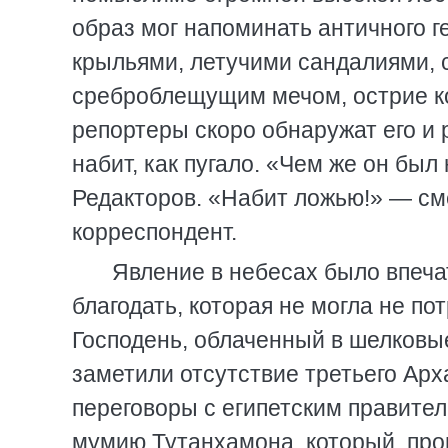
образ мог напоминать античного 
крыльями, летучими сандалиями,
среброблещущим мечом, острие ко
репортеры скоро обнаружат его и 
набит, как пугало. «Чем же он бы
Редакторов. «Набит ложью!» — см
корреспондент.
Явление в небесах было впеч
благодать, которая не могла не по
Господень, облаченный в шелковы
заметили отсутствие третьего Арха
переговоры с египетским правител
мумию Тутанхамона, который, пров