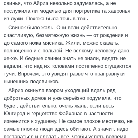
свинья, что Айриэ невольно задумалась, а не
послужила ли моделью для портретика та хавронья
из лужи. Похожа была точь-в-точь.
Свинок было жаль. Они вели действительно
счастливую, безмятежную жизнь — от рождения и
до самого ножа мясника. Жили, можно сказать,
полноценно и с пользой. Не всякому человеку дано,
хе-хе. И бедные свинки знать не знали, ведать не
ведали, что над их головами постепенно сгущаются
тучи. Впрочем, это увидят разве что праправнуки
нынешних подсвинков.
Айриэ окинула взором уходящий вдаль ряд
добротных домов и уже серьёзно подумала, что
будет, действительно, очень жаль, если весь
Юнгирод и герцогство Файханас в частности
изменится к худшему. Не самое плохое местечко, не
самые плохие люди здесь обитают. А значит, надо
постараться и сделать всё, чтобы успеть вовремя