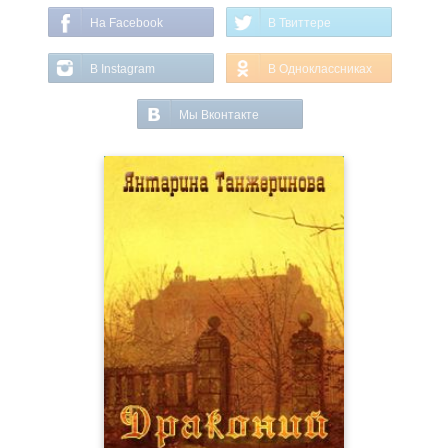
На Facebook
В Твиттере
В Instagram
В Одноклассниках
Мы Вконтакте