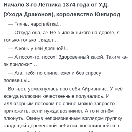
Начало 3-го Летника 1374 года от У.Д.
(Ухода Драконов), королевство Юнгирод
— Глянь, чароплётка!..
— Откуда она, а? Не было ж никого на дороге, я
только-только глядел…
— А конь у ней дрянной!..
— А посох-то, посох! Здоровенный какой. Таким ка-
ак приложит…
— Ага, тебя по спине, ежели без спросу
полезешь!..
Вот-вот, усмехнулась про себя Айриэннис. У неё
всегда иллюзии качественные получались. И
иллюзорным посохом по спине можно запросто
приложить, если нужда возникнет. А то и огнём
плюнуть. Окинув неприязненным взглядом группку
галдящей деревенской ребятни, копошившейся в