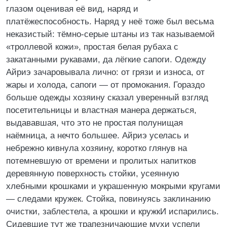
глазом оценивая её вид, наряд и
платёжеспособность. Наряд у неё тоже был весьма
неказистый: тёмно-серые штаны из так называемой
«троллевой кожи», простая белая рубаха с
закатанными рукавами, да лёгкие сапоги. Одежду
Айриэ зачаровывала лично: от грязи и износа, от
жары и холода, сапоги — от промокания. Гораздо
больше одежды хозяину сказал уверенный взгляд
посетительницы и властная манера держаться,
выдававшая, что это не простая полунищая
наёмница, а нечто большее. Айриэ уселась и
небрежно кивнула хозяину, коротко глянув на
потемневшую от времени и пролитых напитков
деревянную поверхность стойки, усеянную
хлебными крошками и украшенную мокрыми кругами
— следами кружек. Стойка, повинуясь заклинанию
очистки, заблестела, а крошки и кружкИ испарились.
Сидевшие тут же трапезничающие мухи успели