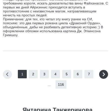
требованию короля, искать доказательства вины Файханасов. С
первых же дней Айриэннис приходится вступить в
противостояние с неизвестным магом, натравливающим
нечисть на простых людей.
Примечание: для тех, кто читал эту книгу ранее на СИ,
поясняю: это два первых романа цикла «Драконий Орден»,
объединённые, дабы не разбивать детективную историю.:) В
оформлении обложки использована картина Дж. Эткинсона
Гримшоу.
1
2
3
4
5
6
7
...
116
Янтарина Танжеринова