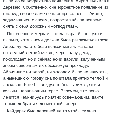
пыли до её эффектного появления, Айриэ въехала в
деревню. Собственно, сие эффектное появление из
ниоткуда вовсе даже не планировалось — Айриэ,
задумавшись о своём, попросту забыла вовремя
снять с себя дорожный «отвод глаз».
По северным меркам стояла жара; было сухо и
пыльно, хотя к ночи должна была разразиться гроза,
Айриэ чуяла это безо всякой магии. Начался
последний летний месяц, через пару декад
похолодает, но и сейчас ночи дарили измученным
зноем северянам их обожаемую прохладу.
Айриэннис ни жарой, ни холодом было не напугать,
а нынешнюю погоду она почитала приятно тёплой и
ласковой. Ещё бы воздух не был таким сухим и
колким, царапающим горло. Впрочем, это легко
лечится чем-нибудь приятно освежающим, дайте
только добраться до местной таверны.
Кайдарах был деревней не то чтобы сильно