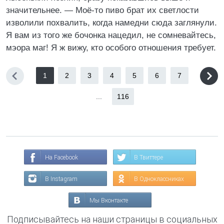
значительнее. — Моё-то пиво брат их светлости
изволили похвалить, когда намедни сюда заглянули.
Я вам из того же бочонка нацедил, не сомневайтесь,
мэора маг! Я ж вижу, кто особого отношения требует.
1
2
3
4
5
6
7
...
116
На Facebook
В Твиттере
В Instagram
В Одноклассниках
Мы Вконтакте
Подписывайтесь на наши страницы в социальных