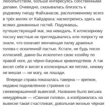
любопытством, больше интересуясь собственными
делами. Очевидно, сказывалась близость к
родовому гнезду Файханасов, расположенному всего
в трёх милях от Кайдараха: насмотрелись здесь на
всяких диковинных гостей. Подумаешь,
путешествующий маг, эка невидаль. К иллюзорному
посоху местные не приглядывались или попросту не
знали, что означает венчающая палку драконья
голова с оскаленной пастью. Кстати, не будь посох
иллюзией, давно бы исколотил свою хозяйку по
правой ноге, до чёрно-багровых кровоподтёков. А так
висел себе и висел в иллюзорных же петлях, никому
не мешая — ни магу, ни лошади.
Впереди справа показалась таверна — крепкое,
недавно подновлённое строение со
свежеокрашенной вывеской. Название было весьма
немудрёным — «Свиная голова», а изображалась на
вывеске такая счастливая, довольная жизнью чёрная