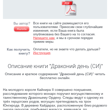
Вы автор?
Все книги на сайте размещаются его
пользователями. Приносим свои глубочайшие
Жалоба
извинения, если Ваша книга была
опубликована без Вашего на то согласия.
Напишите нам
, и мы в срочном порядке
примем меры.
Как получить
Оплатили, но не знаете что делать дальше?
Инструкция
.
книгу?
Описание книги "Драконий день (СИ)"
Описание и краткое содержание "Драконий день (СИ)" читать
бесплатно онлайн.
На молодого короля Кайнира II совершено покушение,
расследование которого монарх поручил могущественному и
таинственному Драконьему Ордену. Следы ведут к одному из
трёх герцогских родов, могущих претендовать на трон
Юнгирода. В деревню Кайдарах, расположенную близ родового
гнезда герцогов, прибывает магесса, взявшаяся, по