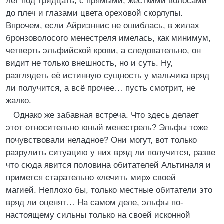
лет под тридцать, с прямыми, жёсткими волосами
до плеч и глазами цвета ореховой скорлупы.
Впрочем, если Айриэннис не ошиблась, в жилах
бронзоволосого менестреля имелась, как минимум,
четверть эльфийской крови, а следовательно, он
видит не только внешность, но и суть. Ну,
разглядеть её истинную сущность у мальчика вряд
ли получится, а всё прочее… пусть смотрит, не
жалко.
Однако же забавная встреча. Что здесь делает
этот относительно юный менестрель? Эльфы тоже
почувствовали неладное? Они могут, вот только
разрулить ситуацию у них вряд ли получится, разве
что сюда явится половина обитателей Альтиналя и
примется старательно «лечить мир» своей
магией. Неплохо бы, только местные обитатели это
вряд ли оценят… На самом деле, эльфы по-
настоящему сильны только на своей исконной