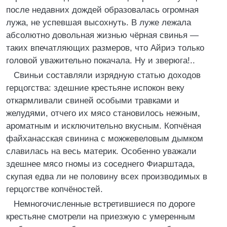
после недавних дождей образовалась огромная
лужа, не успевшая высохнуть. В луже лежала
абсолютно довольная жизнью чёрная свинья —
таких впечатляющих размеров, что Айриэ только
головой уважительно покачала. Ну и зверюга!..
Свиньи составляли изрядную статью доходов
герцогства: здешние крестьяне испокон веку
откармливали свиней особыми травками и
желудями, отчего их мясо становилось нежным,
ароматным и исключительно вкусным. Копчёная
файханасская свинина с можжевеловым дымком
славилась на весь материк. Особенно уважали
здешнее мясо гномы из соседнего Фиарштада,
скупая едва ли не половину всех производимых в
герцогстве копчёностей.
Немногочисленные встретившиеся по дороге
крестьяне смотрели на приезжую с умеренным