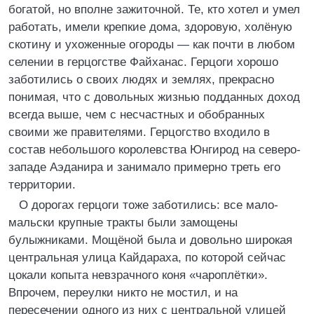
богатой, но вполне зажиточной. Те, кто хотел и умел
работать, имели крепкие дома, здоровую, холёную
скотину и ухоженные огороды — как почти в любом
селении в герцогстве Файханас. Герцоги хорошо
заботились о своих людях и землях, прекрасно
понимая, что с довольных жизнью подданных доход
всегда выше, чем с несчастных и обобранных
своими же правителями. Герцогство входило в
состав небольшого королевства Юнгирод на северо-
западе Аэданира и занимало примерно треть его
территории.
О дорогах герцоги тоже заботились: все мало-
мальски крупные тракты были замощены
булыжниками. Мощёной была и довольно широкая
центральная улица Кайдараха, по которой сейчас
цокали копыта невзрачного коня «чароплётки».
Впрочем, переулки никто не мостил, и на
пересечении одного из них с центральной улицей