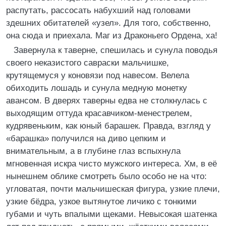
распутать, рассосать набухший над головами
здешних обитателей «узел». Для того, собственно,
она сюда и приехала. Маг из Драконьего Ордена, ха!
Завернула к таверне, спешилась и сунула поводья
своего неказистого савраски мальчишке,
крутящемуся у коновязи под навесом. Велела
обиходить лошадь и сунула медную монетку
авансом. В дверях таверны едва не столкнулась с
выходящим оттуда красавчиком-менестрелем,
кудрявеньким, как юный барашек. Правда, взгляд у
«барашка» получился на диво цепким и
внимательным, а в глубине глаз вспыхнула
мгновенная искра чисто мужского интереса. Хм, в её
нынешнем облике смотреть было особо не на что:
угловатая, почти мальчишеская фигура, узкие плечи,
узкие бёдра, узкое вытянутое личико с тонкими
губами и чуть впалыми щеками. Невысокая шатенка