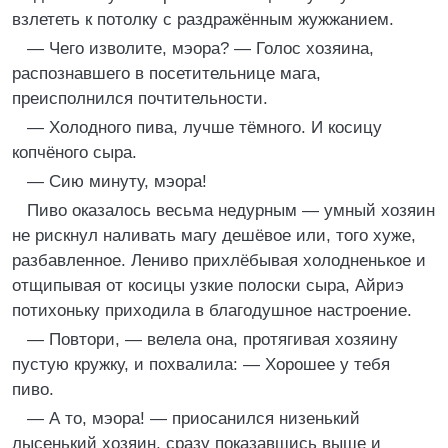
взлететь к потолку с раздражённым жужжанием.
— Чего изволите, мэора? — Голос хозяина,
распознавшего в посетительнице мага,
преисполнился почтительности.
— Холодного пива, лучше тёмного. И косицу
копчёного сыра.
— Сию минуту, мэора!
Пиво оказалось весьма недурным — умный хозяин
не рискнул наливать магу дешёвое или, того хуже,
разбавленное. Лениво прихлёбывая холодненькое и
отщипывая от косицы узкие полоски сыра, Айриэ
потихоньку приходила в благодушное настроение.
— Повтори, — велела она, протягивая хозяину
пустую кружку, и похвалила: — Хорошее у тебя
пиво.
— А то, мэора! — приосанился низенький
лысенький хозяин, сразу показавшись выше и