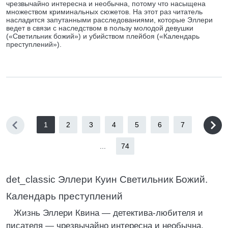
чрезвычайно интересна и необычна, потому что насыщена
множеством криминальных сюжетов. На этот раз читатель
насладится запутанными расследованиями, которые Эллери
ведет в связи с наследством в пользу молодой девушки
(«Светильник божий») и убийством плейбоя («Календарь
преступлений»).
1
2
3
4
5
6
7
...
74
det_classic Эллери Куин Светильник Божий.
Календарь преступлений
Жизнь Эллери Квина — детектива-любителя и
писателя — чрезвычайно интересна и необычна,