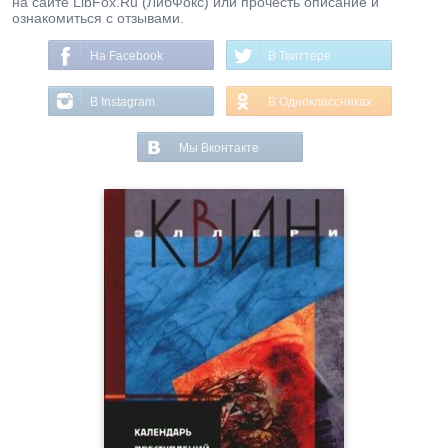
на сайте LibFox.Ru (ЛибФокс) или прочесть описание и
ознакомиться с отзывами.
На Facebook
В Твиттере
В Instagram
В Одноклассниках
Мы Вконтакте