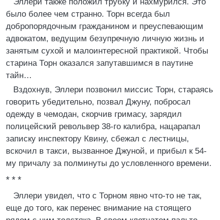
Эллери также положил трубку и нахмурился. Это
было более чем странно. Торн всегда был
добропорядочным гражданином и преуспевающим
адвокатом, ведущим безупречную личную жизнь и
занятым сухой и малоинтересной практикой. Чтобы
старина Торн оказался запутавшимся в паутине
тайн…
Вздохнув, Эллери позвонил миссис Торн, стараясь
говорить убедительно, позвал Джуну, побросал
одежду в чемодан, скорчив гримасу, зарядил
полицейский револьвер 38-го калибра, нацарапал
записку инспектору Квину, сбежал с лестницы,
вскочил в такси, вызванное Джуной, и прибыл к 54-
му причалу за полминуты до условленного времени.
* * *
Эллери увидел, что с Торном явно что-то не так,
еще до того, как перенес внимание на стоящего