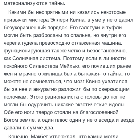
материализуются тайны.
Какими бы неопрятными ни казались некоторые
привычки мистера Эллери Квина, в уме у него царил
безукоризненный порядок. Его галстуки и туфли
могли быть разбросаны по спальне, но внутри его
черепа гудела превосходно отлаженная машина,
функционирующая так же четко и безостановочно,
как Солнечная система. Поэтому если в личности
покойного Силвестера Мейхью, его почивших ранее
жен и мрачного жилища была бы какая-то тайна, то
можете не сомневаться, что мозг Квина ухватился
бы за нее и аккуратно разложил бы по сверкающим
полочкам. Этого рационалиста с головы до ног не
могли бы одурачить никакие экзотические идолы.
Обе его ноги твердо стояли на благословенной
Богом земле, а один плюс один у него всегда и везде
давали в сумме два.
Конечно, Макбет утверждал, что камни могли