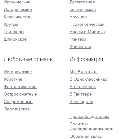
Иронические
Детективная
Исторические
Космическая
Классические
Научная
Крутые
Психологическая
Триллеры
Ужасы и Мистика
Шпионские
Фэнтези
Эпическая
Любовные романы
Информация
Исторические
Мы Вконтакте
Короткие
В Одноклассниках
Фантастические
На Facebook
Остросюжетные
В Твиттере
Современные
В Instagram
Эротические
Правообладателям
Политика
конфиденциальности
Обратная связь