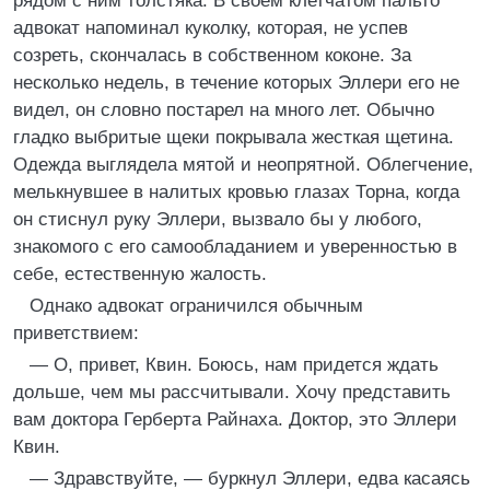
рядом с ним толстяка. В своем клетчатом пальто
адвокат напоминал куколку, которая, не успев
созреть, скончалась в собственном коконе. За
несколько недель, в течение которых Эллери его не
видел, он словно постарел на много лет. Обычно
гладко выбритые щеки покрывала жесткая щетина.
Одежда выглядела мятой и неопрятной. Облегчение,
мелькнувшее в налитых кровью глазах Торна, когда
он стиснул руку Эллери, вызвало бы у любого,
знакомого с его самообладанием и уверенностью в
себе, естественную жалость.
Однако адвокат ограничился обычным
приветствием:
— О, привет, Квин. Боюсь, нам придется ждать
дольше, чем мы рассчитывали. Хочу представить
вам доктора Герберта Райнаха. Доктор, это Эллери
Квин.
— Здравствуйте, — буркнул Эллери, едва касаясь