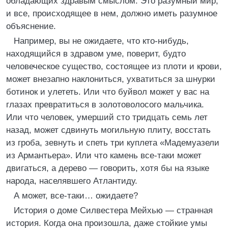
обладающих здравым смыслом. Это разумный мир,
и все, происходящее в нем, должно иметь разумное
объяснение.
Например, вы не ожидаете, что кто-нибудь,
находящийся в здравом уме, поверит, будто
человеческое существо, состоящее из плоти и крови,
может внезапно наклониться, ухватиться за шнурки
ботинок и улететь. Или что буйвол может у вас на
глазах превратиться в золотоволосого мальчика.
Или что человек, умерший сто тридцать семь лет
назад, может сдвинуть могильную плиту, восстать
из гроба, зевнуть и спеть три куплета «Мадемуазели
из Армантьера». Или что камень все-таки может
двигаться, а дерево — говорить, хотя бы на языке
народа, населявшего Атлантиду.
А может, все-таки… ожидаете?
История о доме Силвестера Мейхью — странная
история. Когда она произошла, даже стойкие умы