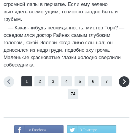
огромной лапы в перчатке. Если ему велено
выглядеть всемогущим, то можно заодно быть и
грубым.
— Какая-нибудь неожиданность, мистер Торн? —
осведомился доктор Райнах самым глубоким
голосом, какой Эллери когда-либо слышал; он
доносился из недр груди, подобно эху грома.
Маленькие красноватые глазки холодно сверлили
собеседника.
1
2
3
4
5
6
7
...
74
На Facebook
В Твиттере