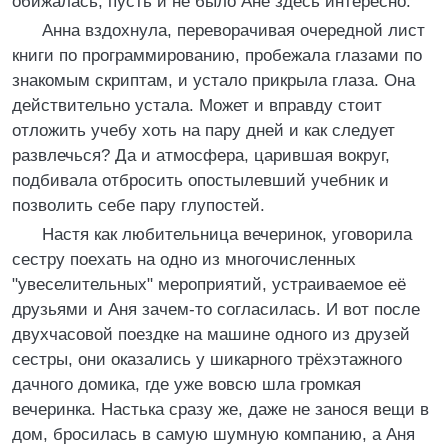
обижалась, пусть и не было Ане здесь интересно.
Анна вздохнула, переворачивая очередной лист
книги по программированию, пробежала глазами по
знакомым скриптам, и устало прикрыла глаза. Она
действительно устала. Может и вправду стоит
отложить учебу хоть на пару дней и как следует
развлечься? Да и атмосфера, царившая вокруг,
подбивала отбросить опостылевший учебник и
позволить себе пару глупостей.
Настя как любительница вечеринок, уговорила
сестру поехать на одно из многочисленных
"увеселительных" мероприятий, устраиваемое её
друзьями и Аня зачем-то согласилась. И вот после
двухчасовой поездке на машине одного из друзей
сестры, они оказались у шикарного трёхэтажного
дачного домика, где уже вовсю шла громкая
вечеринка. Настька сразу же, даже не занося вещи в
дом, бросилась в самую шумную компанию, а Аня