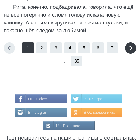
Рита, конечно, подбадривала, говорила, что ещё
не всё потерянно и сломя голову искала новую
клинику. А он тихо выругивался, сжимая кулаки, и
покорно шёл следом за любимой.
1
2
3
4
5
6
7
...
35
На Facebook
В Твиттере
В Instagram
В Одноклассниках
Мы Вконтакте
Подписывайтесь на наши страницы в социальных