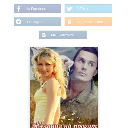
На Facebook
В Твиттере
В Instagram
В Одноклассниках
Мы Вконтакте