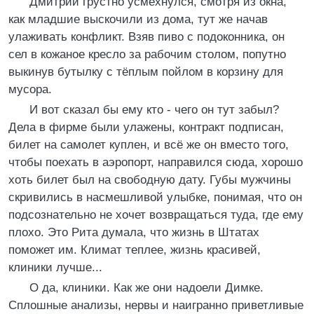
Дмитрий грустно усмехнулся, смотря из окна,
как младшие выскочили из дома, тут же начав
улаживать конфликт. Взяв пиво с подоконника, он
сел в кожаное кресло за рабочим столом, попутно
выкинув бутылку с тёплым пойлом в корзину для
мусора.
И вот сказал бы ему кто - чего он тут забыл?
Дела в фирме были улажены, контракт подписан,
билет на самолет куплен, и всё же он вместо того,
чтобы поехать в аэропорт, направился сюда, хорошо
хоть билет был на свободную дату. Губы мужчины
скривились в насмешливой улыбке, понимая, что он
подсознательно не хочет возвращаться туда, где ему
плохо. Это Рита думала, что жизнь в Штатах
поможет им. Климат теплее, жизнь красивей,
клиники лучше...
О да, клиники. Как же они надоели Димке.
Сплошные анализы, нервы и наигранно приветливые