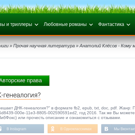
вы и триллеры
Любовные романы
Фантастика
ниги
»
Прочая научная литература
» Анатолий Клёсов - Кому
Авторские права
-генеалогия?
ешает ДНК-генеалогия?" в формате fb2, epub, txt, doc, pdf. Жанр: 
6d8439-000e-11e3-8805-002590591ed2, год 2016. Так же Вы можете
ЛибФокс) или прочесть описание и ознакомиться с отзывами.
В Instagram
В Одноклассниках
Мы Вконтак