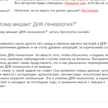
Все авторские права соблюдены.
Напишите нам
, если Вы не с
книгу?
Оплатили, но не знаете что делать дальше?
Инструкция
.
"Кому мешает ДНК-генеалогия?"
ому мешает ДНК-генеалогия?" читать бесплатно онлайн.
оявилась около десяти лет назад и связала картину мутаций в ДНК
влениями древних и не столь древних миграций, историческими с
ятиях ДНК-генеалогии. Но вместо того, чтобы объяснять «гладким т
етных примерах заблуждений и путем ответов на вопросы. Восприят
ель должен также представлять, кто и как умышленно перекорежив
ия ДНК-генеалогии и ее выводы.
науки, и такой задачи не ставит. Она выявляет новые данные, кот
я вместе с историками, археологами, лингвистами, этнологами вос
 книги оказался необычным. Это и учебник ДНК-генеалогии, и сери
тиях и находках за последние годы, и срывание масок с лжецов и
ает.