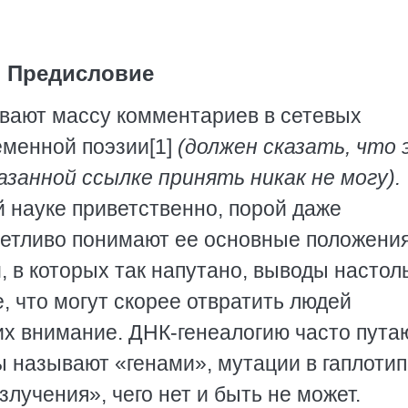
Предисловие
вают массу комментариев в сетевых
ременной поэзии[1]
(должен сказать, что 
занной ссылке принять никак не могу).
й науке приветственно, порой даже
четливо понимают ее основные положения
 в которых так напутано, выводы настол
 что могут скорее отвратить людей
их внимание. ДНК-генеалогию часто пута
пы называют «генами», мутации в гаплоти
злучения», чего нет и быть не может.