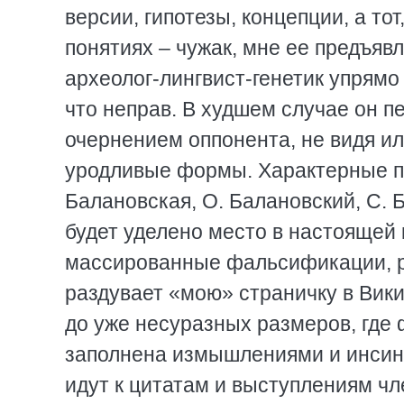
версии, гипотезы, концепции, а тот
понятиях – чужак, мне ее предъявл
археолог-лингвист-генетик упрямо
что неправ. В худшем случае он п
очернением оппонента, не видя ил
уродливые формы. Характерные пр
Балановская, О. Балановский, С. Б
будет уделено место в настоящей 
массированные фальсификации, р
раздувает «мою» страничку в Викип
до уже несуразных размеров, где 
заполнена измышлениями и инсину
идут к цитатам и выступлениям чле