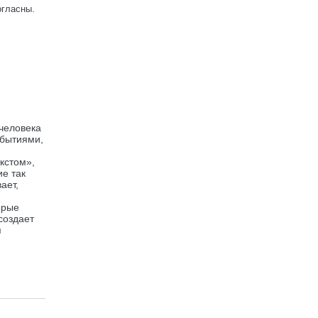
огласны.
 человека
обытиями,
екстом»,
ие так
ает,
орые
создает
я