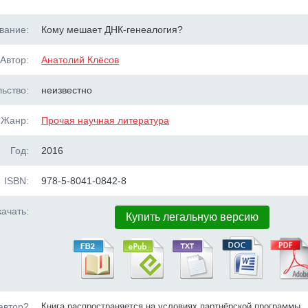
вание:
Кому мешает ДНК-генеалогия?
Автор:
Анатолий Клёсов
ьство:
неизвестно
Жанр:
Прочая научная литература
Год:
2016
ISBN:
978-5-8041-0842-8
ачать:
Купить легальную версию
автор?
Книга распространяется на условиях партнёрской программы.