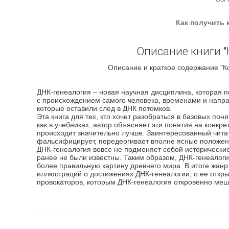
Как получить 
Описание книги 
Описание и краткое содержание "К
ДНК-генеалогия – новая научная дисциплина, которая п
с происхождением самого человека, временами и напра
которые оставили след в ДНК потомков.
Эта книга для тех, кто хочет разобраться в базовых пон
как в учебниках, автор объясняет эти понятия на конкр
происходит значительно лучше. Заинтересованный читат
фальсифицирует, передергивает вполне ясные положен
ДНК-генеалогия вовсе не подменяет собой исторические 
ранее не были известны. Таким образом, ДНК-генеалоги
более правильную картину древнего мира. В итоге жанр
иллюстраций о достижениях ДНК-генеалогии, о ее откры
провокаторов, которым ДНК-генеалогия откровенно меш