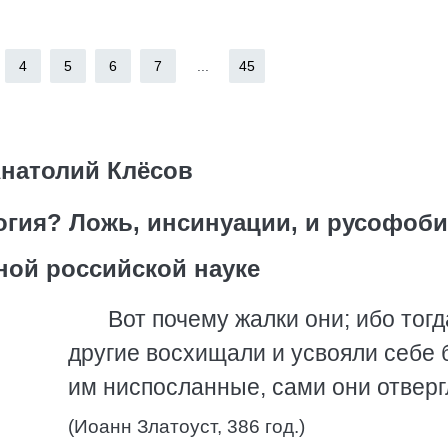
4
5
6
7
...
45
натолий Клёсов
огия? Ложь, инсинуации, и русофоби
ой российской науке
Вот почему жалки они; ибо тогд
другие восхищали и усвояли себе б
им ниспосланные, сами они отверг
(Иоанн Златоуст, 386 год.)