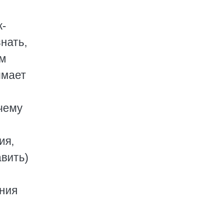
к-
нать,
ым
имает
 чему
ия,
авить)
ния