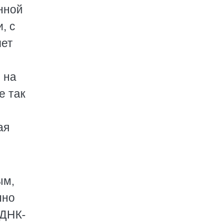
нной
, с
чет
 на
е так
ая
ым,
нно
 ДНК-