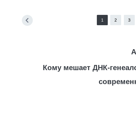
1
2
3
А
Кому мешает ДНК-генеал
современн