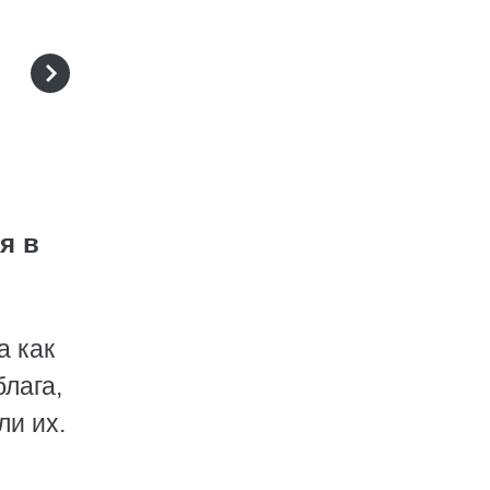
я в
а как
лага,
ли их.