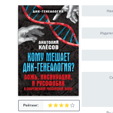
Наз
Издател
Ск
Рейтинг:
Вы 