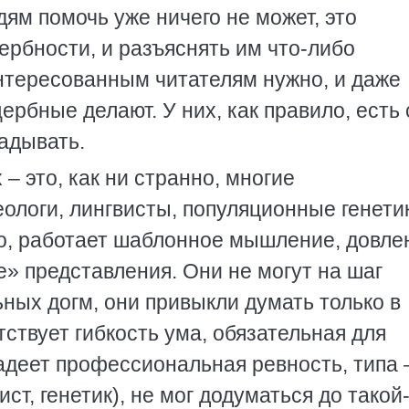
дям помочь уже ничего не может, это
рбности, и разъяснять им что-либо
интересованным читателям нужно, и даже
щербные делают. У них, как правило, есть
гадывать.
– это, как ни странно, многие
ологи, лингвисты, популяционные генети
ило, работает шаблонное мышление, довле
» представления. Они не могут на шаг
ных догм, они привыкли думать только в
тствует гибкость ума, обязательная для
адеет профессиональная ревность, типа 
вист, генетик), не мог додуматься до такой