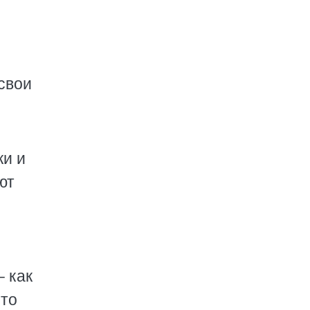
 свои
ки и
ют
– как
-то