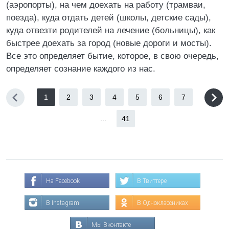
(аэропорты), на чем доехать на работу (трамваи,
поезда), куда отдать детей (школы, детские сады),
куда отвезти родителей на лечение (больницы), как
быстрее доехать за город (новые дороги и мосты).
Все это определяет бытие, которое, в свою очередь,
определяет сознание каждого из нас.
1
2
3
4
5
6
7
...
41
На Facebook
В Твиттере
В Instagram
В Одноклассниках
Мы Вконтакте