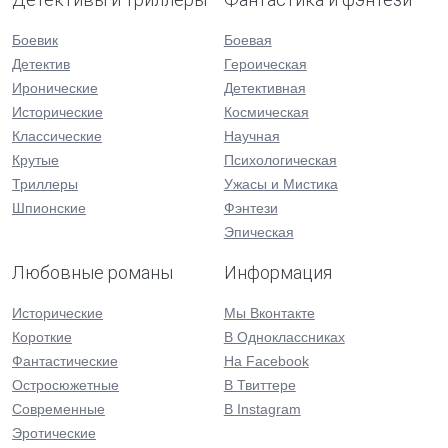
Боевик
Боевая
Детектив
Героическая
Иронические
Детективная
Исторические
Космическая
Классические
Научная
Крутые
Психологическая
Триллеры
Ужасы и Мистика
Шпионские
Фэнтези
Эпическая
Любовные романы
Информация
Исторические
Мы Вконтакте
Короткие
В Одноклассниках
Фантастические
На Facebook
Остросюжетные
В Твиттере
Современные
В Instagram
Эротические