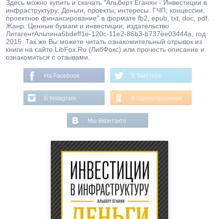
Здесь можно купить и скачать "Альберт Еганян - Инвестиции в
инфраструктуру: Деньги, проекты, интересы. ГЧП, концессии,
проектное финансирование" в формате fb2, epub, txt, doc, pdf.
Жанр: Ценные бумаги и инвестиции, издательство
ЛитагентАльпина6bdeff1e-120c-11e2-86b3-b737ee03444a, год
2015. Так же Вы можете читать ознакомительный отрывок из
книги на сайте LibFox.Ru (ЛибФокс) или прочесть описание и
ознакомиться с отзывами.
На Facebook
В Твиттере
В Instagram
В Одноклассниках
Мы Вконтакте