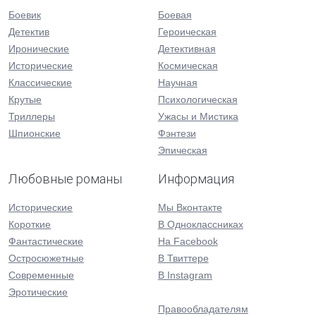
Боевик
Боевая
Детектив
Героическая
Иронические
Детективная
Исторические
Космическая
Классические
Научная
Крутые
Психологическая
Триллеры
Ужасы и Мистика
Шпионские
Фэнтези
Эпическая
Любовные романы
Информация
Исторические
Мы Вконтакте
Короткие
В Одноклассниках
Фантастические
На Facebook
Остросюжетные
В Твиттере
Современные
В Instagram
Эротические
Правообладателям