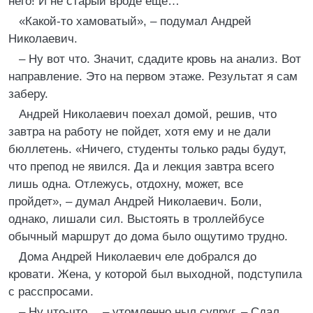
него! И не старый вроде еще…
«Какой-то хамоватый», – подумал Андрей
Николаевич.
– Ну вот что. Значит, сдадите кровь на анализ. Вот
направление. Это на первом этаже. Результат я сам
заберу.
Андрей Николаевич поехал домой, решив, что
завтра на работу не пойдет, хотя ему и не дали
бюллетень. «Ничего, студенты только рады будут,
что препод не явился. Да и лекция завтра всего
лишь одна. Отлежусь, отдохну, может, все
пройдет», – думал Андрей Николаевич. Боли,
однако, лишали сил. Выстоять в троллейбусе
обычный маршрут до дома было ощутимо трудно.
Дома Андрей Николаевич еле добрался до
кровати. Жена, у которой был выходной, подступила
с расспросами.
– Ну что-что… – утомленно ныл супруг. – Сдал