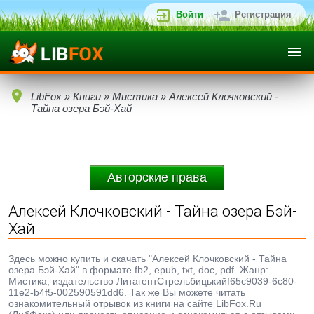
Войти
Регистрация
LibFox
»
Книги
»
Мистика
» Алексей Клочковский -
Тайна озера Бэй-Хай
Авторские права
Алексей Клочковский - Тайна озера Бэй-
Хай
Здесь можно купить и скачать "Алексей Клочковский - Тайна
озера Бэй-Хай" в формате fb2, epub, txt, doc, pdf. Жанр:
Мистика, издательство ЛитагентСтрельбицькийf65c9039-6c80-
11e2-b4f5-002590591dd6. Так же Вы можете читать
ознакомительный отрывок из книги на сайте LibFox.Ru