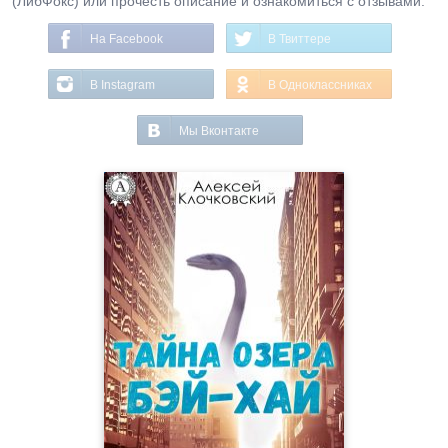
(ЛибФокс) или прочесть описание и ознакомиться с отзывами.
На Facebook
В Твиттере
В Instagram
В Одноклассниках
Мы Вконтакте