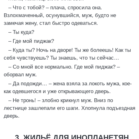
– Что с тобой? – плача, спросила она.
Взлохмаченный, осунувшийся, муж, будто не
замечая жену, стал быстро одеваться.
– Ты куда?
– Где мой пиджак?
– Куда ты? Ночь на дворе! Ты же болеешь! Как ты
себя чувствуешь? Ты знаешь, что ты сейчас…
– Со мной все нормально. Где мой пиджак? –
оборвал муж.
– Да подожди… – жена взяла за локоть мужа, кое-
как одевшегося и уже открывающего дверь.
– Не тронь! – злобно крикнул муж. Вниз по
лестнице зашлепали его шаги. Хлопнула подъездная
дверь.
3. ЖИЛЬЁ ДЛЯ ИНОПЛАНЕТЯН