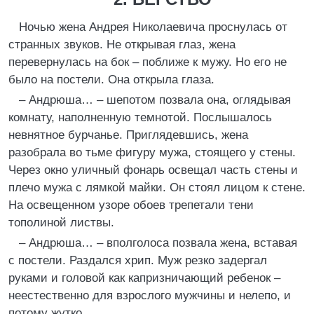
Ночью жена Андрея Николаевича проснулась от
странных звуков. Не открывая глаз, жена
перевернулась на бок – поближе к мужу. Но его не
было на постели. Она открыла глаза.
– Андрюша… – шепотом позвала она, оглядывая
комнату, наполненную темнотой. Послышалось
невнятное бурчанье. Приглядевшись, жена
разобрала во тьме фигуру мужа, стоящего у стены.
Через окно уличный фонарь освещал часть стены и
плечо мужа с лямкой майки. Он стоял лицом к стене.
На освещенном узоре обоев трепетали тени
тополиной листвы.
– Андрюша… – вполголоса позвала жена, вставая
с постели. Раздался хрип. Муж резко задергал
руками и головой как капризничающий ребенок –
неестественно для взрослого мужчины и нелепо, и
потому жутко.