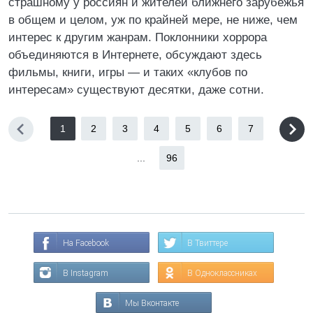
страшному у россиян и жителей ближнего зарубежья
в общем и целом, уж по крайней мере, не ниже, чем
интерес к другим жанрам. Поклонники хоррора
объединяются в Интернете, обсуждают здесь
фильмы, книги, игры — и таких «клубов по
интересам» существуют десятки, даже сотни.
1
2
3
4
5
6
7
...
96
На Facebook
В Твиттере
В Instagram
В Одноклассниках
Мы Вконтакте