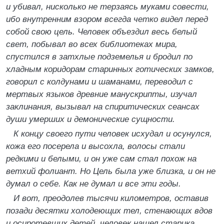
и убивал, нисколько не терзаясь муками совести,
ибо внутренним взором всегда четко видел перед
собой свою цель. Человек объездил весь белый
свет, побывал во всех библиотеках мира,
спустился в затхлые подземелья и бродил по
хладным коридорам старинных готических замков,
говорил с колдунами и шаманами, переводил с
мертвых языков древние манускрипты, изучал
заклинания, вызывал на спиритических сеансах
души умерших и демонические сущности.
К концу своего пути человек исхудал и осунулся,
кожа его посерела и высохла, волосы стали
редкими и белыми, и он уже сам стал похож на
ветхий фолиант. Но Цель была уже близка, и он не
думал о себе. Как не думал и все эти годы.
И вот, преодолев тысячи километров, оставив
позади десятки холодеющих тел, стенающих вдов
и осиротевших детей, человек нашел старика,