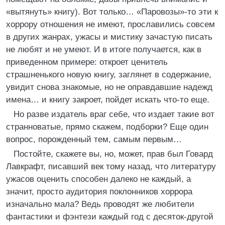
«вытянуть» книгу). Вот только… «Паровозы»-то эти к
хоррору отношения не имеют, прославились совсем
в других жанрах, ужасы и мистику зачастую писать
не любят и не умеют. И в итоге получается, как в
приведенном примере: откроет ценитель
страшненького новую книгу, заглянет в содержание,
увидит снова знакомые, но не оправдавшие надежд
имена… и книгу закроет, пойдет искать что-то еще.
Но разве издатель враг себе, что издает такие вот
странноватые, прямо скажем, подборки? Еще один
вопрос, порожденный тем, самым первым…
Постойте, скажете вы, но, может, прав был Говард
Лавкрафт, писавший век тому назад, что литературу
ужасов оценить способен далеко не каждый, а
значит, просто аудитория поклонников хоррора
изначально мала? Ведь проводят же любители
фантастики и фэнтези каждый год с десяток-другой