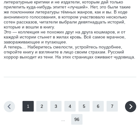
литературные критики и не издатели, которым дай только
прилепить куда-нибудь эпитет «лучший». Нет, это были такие
же поклонники литературы тёмных жанров, как и вы. В ходе
анонимного голосования, в котором участвовало несколько
сотен рассказов, читатели выбрали девятнадцать историй,
которые и вошли в книгу.
Это — коллекция не похожих друг на друга кошмаров, и от
каждой истории стынет в жилах кровь. Всё самое мрачное,
завораживающее и пугающее.
А теперь… Наберитесь смелости, устройтесь поудобнее,
откройте книгу и взгляните в лицо своим страхам. Русский
хоррор выходит из тени. На этих страницах оживают чудовища.
1
2
3
4
5
6
7
...
96