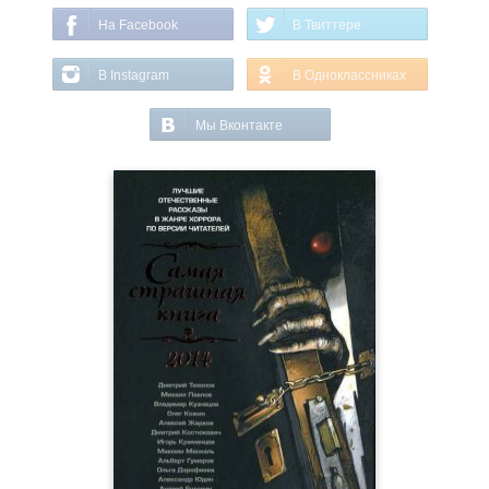
На Facebook
В Твиттере
В Instagram
В Одноклассниках
Мы Вконтакте