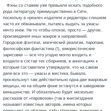
Фэны со стажем уже привыкли искать подобного
рода литературу преимущественно в Сети,
поскольку в «реале» издатели и редакторы слишком
часто их обманывали, пытаясь выдать за ужасы
нечто иное. Не то чтобы плохое, просто — другое,
произведения иных жанров и направлений.
Городское фэнтези, магический реализм, паропанк,
философская фантастика (!), юмористические
зарисовки — все что угодно могло входить и
входило в состав тех сборников, в аннотациях к
которым составители утверждали, что на самом
деле все это — ужасы и мистика. Бывало,
проскользнут там действительно одна-две жанровые
вещицы, но на общем фоне останутся в заведомом
меньшинстве. И обязательно будет несколько
рассказов от «паровозов» (так в книгоиздании
называют известных авторов, имена которых
помещают на обложке, дабы привлечь внимание и