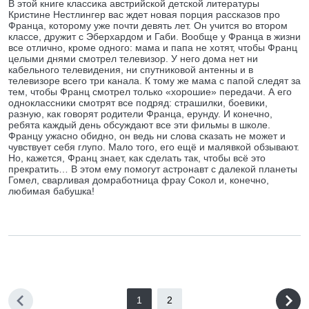
В этой книге классика австрийской детской литературы
Кристине Нестлингер вас ждет новая порция рассказов про
Франца, которому уже почти девять лет. Он учится во втором
классе, дружит с Эберхардом и Габи. Вообще у Франца в жизни
все отлично, кроме одного: мама и папа не хотят, чтобы Франц
целыми днями смотрел телевизор. У него дома нет ни
кабельного телевидения, ни спутниковой антенны и в
телевизоре всего три канала. К тому же мама с папой следят за
тем, чтобы Франц смотрел только «хорошие» передачи. А его
одноклассники смотрят все подряд: страшилки, боевики,
разную, как говорят родители Франца, ерунду. И конечно,
ребята каждый день обсуждают все эти фильмы в школе.
Францу ужасно обидно, он ведь ни слова сказать не может и
чувствует себя глупо. Мало того, его ещё и малявкой обзывают.
Но, кажется, Франц знает, как сделать так, чтобы всё это
прекратить… В этом ему помогут астронавт с далекой планеты
Гомел, сварливая домработница фрау Сокол и, конечно,
любимая бабушка!
1
2