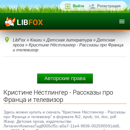
Войти
Регистрация
LibFox
»
Книги
»
Детская литература
»
Детская
проза
» Кристине Нёстлингер - Рассказы про Франца
и телевизор
Авторские права
Кристине Нёстлингер - Рассказы про
Франца и телевизор
Здесь можно купить и скачать "Кристине Нёстлингер - Рассказы
про Франца и телевизор" в формате fb2, epub, txt, doc, pdf.
Жанр: Детская проза, издательство
ЛитагентКомпасГид8005cf5c-a0a7-11e4-9836-002590591dd6,