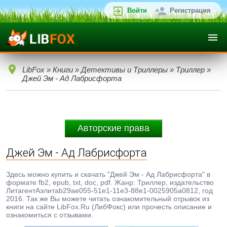
Войти
Регистрация
LibFox
»
Книги
»
Детективы и Триллеры
»
Триллер
»
Джей Эм - Ад Лабрисфорта
Авторские права
Джей Эм - Ад Лабрисфорта
Здесь можно купить и скачать "Джей Эм - Ад Лабрисфорта" в
формате fb2, epub, txt, doc, pdf. Жанр: Триллер, издательство
ЛитагентАэлитаb29ae055-51e1-11e3-88e1-0025905a0812, год
2016. Так же Вы можете читать ознакомительный отрывок из
книги на сайте LibFox.Ru (ЛибФокс) или прочесть описание и
ознакомиться с отзывами.