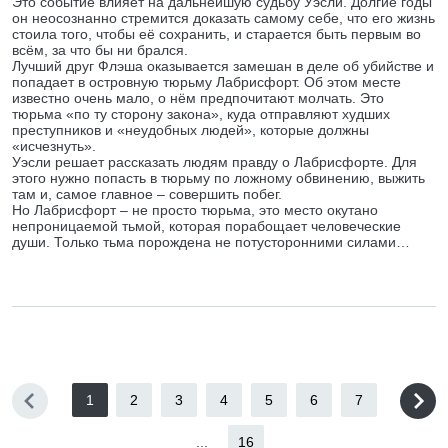
Это событие влияет на дальнейшую судьбу Уэсли. Долгие годы
он неосознанно стремится доказать самому себе, что его жизнь
стоила того, чтобы её сохранить, и старается быть первым во
всём, за что бы ни брался.
Лучший друг Флэша оказывается замешан в деле об убийстве и
попадает в островную тюрьму Лабрисфорт. Об этом месте
известно очень мало, о нём предпочитают молчать. Это
тюрьма «по ту сторону закона», куда отправляют худших
преступников и «неудобных людей», которые должны
«исчезнуть».
Уэсли решает рассказать людям правду о Лабрисфорте. Для
этого нужно попасть в тюрьму по ложному обвинению, выжить
там и, самое главное – совершить побег.
Но Лабрисфорт – не просто тюрьма, это место окутано
непроницаемой тьмой, которая порабощает человеческие
души. Только тьма порождена не потусторонними силами…
1
2
3
4
5
6
7
...
16