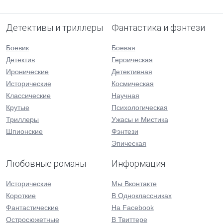
Детективы и триллеры
Фантастика и фэнтези
Боевик
Боевая
Детектив
Героическая
Иронические
Детективная
Исторические
Космическая
Классические
Научная
Крутые
Психологическая
Триллеры
Ужасы и Мистика
Шпионские
Фэнтези
Эпическая
Любовные романы
Информация
Исторические
Мы Вконтакте
Короткие
В Одноклассниках
Фантастические
На Facebook
Остросюжетные
В Твиттере