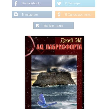
На Facebook
В Твиттере
В Instagram
В Одноклассниках
Мы Вконтакте