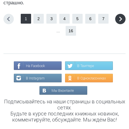
страшно.
1
2
3
4
5
6
7
...
16
На Facebook
В Твиттере
В Instagram
В Одноклассниках
Мы Вконтакте
Подписывайтесь на наши страницы в социальных
сетях.
Будьте в курсе последних книжных новинок,
комментируйте, обсуждайте. Мы ждём Вас!