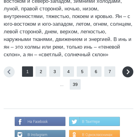
востоком и северо-западом, зимними холодами,
луной, правой стороной, ночью, низом,
внутренностями, тяжестью, покоем и кровью. Ян – с
юго-востоком и юго-западом, летом, огнем, солнцем,
левой стороной, днем, верхом, легкостью,
наружными тканями, движением и энергией. В инь и
ян – это холмы или реки, только инь – «теневой
склон», а ян – «светлый, солнечный склон»
1
2
3
4
5
6
7
...
39
На Facebook
В Твиттере
В Instagram
В Одноклассниках