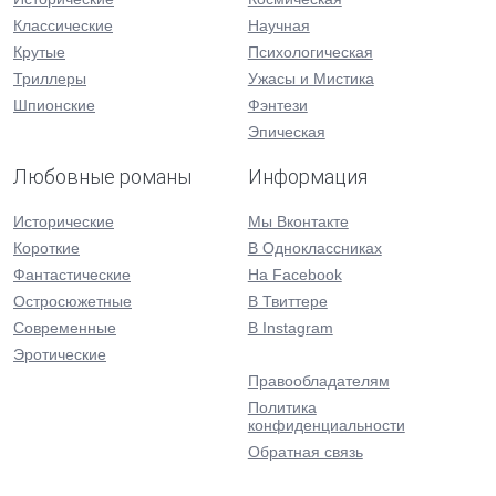
Классические
Научная
Крутые
Психологическая
Триллеры
Ужасы и Мистика
Шпионские
Фэнтези
Эпическая
Любовные романы
Информация
Исторические
Мы Вконтакте
Короткие
В Одноклассниках
Фантастические
На Facebook
Остросюжетные
В Твиттере
Современные
В Instagram
Эротические
Правообладателям
Политика
конфиденциальности
Обратная связь