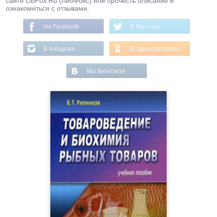
сайте LibFox.Ru (ЛибФокс) или прочесть описание и
ознакомиться с отзывами.
На Facebook
В Твиттере
В Instagram
В Одноклассниках
Мы Вконтакте