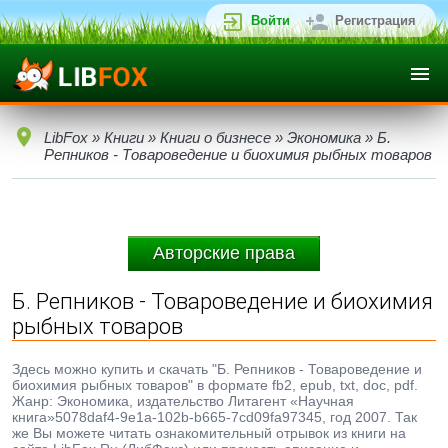
Войти
Регистрация
LibFox
»
Книги
»
Книги о бизнесе
»
Экономика
» Б.
Репников - Товароведение и биохимия рыбных товаров
Авторские права
Б. Репников - Товароведение и биохимия
рыбных товаров
Здесь можно купить и скачать "Б. Репников - Товароведение и
биохимия рыбных товаров" в формате fb2, epub, txt, doc, pdf.
Жанр: Экономика, издательство Литагент «Научная
книга»5078daf4-9e1a-102b-b665-7cd09fa97345, год 2007. Так
же Вы можете читать ознакомительный отрывок из книги на