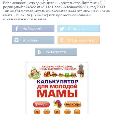
Беременность, ожидание детей, издательство Литагент «5
редакция»fca24822-af13-11e1-aac2-5924aae99221, год 2009.
Так же Вы можете читать ознакомительный отрывок из книги на
сайте LibFox.Ru (ЛибФокс) или прочесть описание и
ознакомиться с отзывами.
На Facebook
В Твиттере
В Instagram
В Одноклассниках
Мы Вконтакте