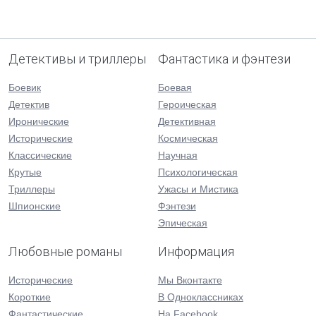
Детективы и триллеры
Фантастика и фэнтези
Боевик
Боевая
Детектив
Героическая
Иронические
Детективная
Исторические
Космическая
Классические
Научная
Крутые
Психологическая
Триллеры
Ужасы и Мистика
Шпионские
Фэнтези
Эпическая
Любовные романы
Информация
Исторические
Мы Вконтакте
Короткие
В Одноклассниках
Фантастические
На Facebook