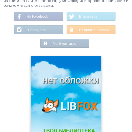
из книги на сайте LibFox.Ru (ЛибФокс) или прочесть описание и
ознакомиться с отзывами.
На Facebook
В Твиттере
В Instagram
В Одноклассниках
Мы Вконтакте