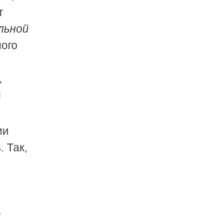
т
льной
мого
,
и
ии
 Так,
е