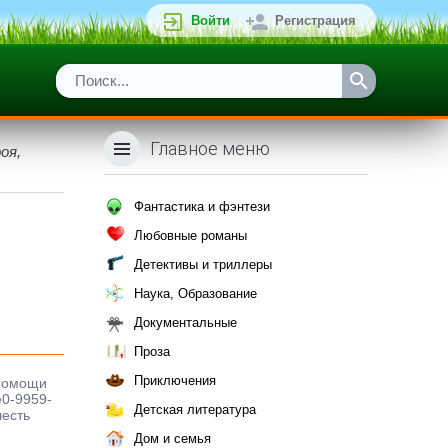
Войти
Регистрация
Главное меню
оя,
Фантастика и фэнтези
Любовные романы
Детективы и триллеры
Наука, Образование
Документальные
Проза
Приключения
 помощи
e0-9959-
Детская литература
честь
Дом и семья