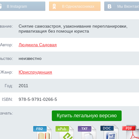
В Instagram
В Одноклассниках
Мы Вконтак
вание:
Снятие самозастроя, узаконивание перепланировки,
приватизация без помощи юриста
Автор:
Людмила Садовая
ьство:
неизвестно
Жанр:
Юриспруденция
Год:
2011
ISBN:
978-5-9791-0266-5
ачать:
Купить легальную версию