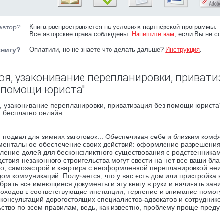
автор?
Книга распространяется на условиях партнёрской программы.
Все авторские права соблюдены.
Напишите нам
, если Вы не с
книгу?
Оплатили, но не знаете что делать дальше?
Инструкция
.
оя, узаконивание перепланировки, привати
 помощи юриста"
, узаконивание перепланировки, приватизация без помощи юриста"
бесплатно онлайн.
 подвал для зимних заготовок... Обеспечивая себе и близким комф
ументальное обеспечение своих действий: оформление разрешения
еление долей для бесконфликтного существования с родственника
дствия незаконного строительства могут свести на нет все ваши бла
ого, самозастрой и квартира с неоформленной перепланировкой не
м коммуникаций. Получается, что у вас есть дом или пристройка к
 брать все имеющиеся документы и эту книгу в руки и начинать зан
ходов в соответствующие инстанции, терпение и внимание помог
консультаций дорогостоящих специалистов-адвокатов и сотруднико
тво по всем правилам, ведь, как известно, проблему проще преду