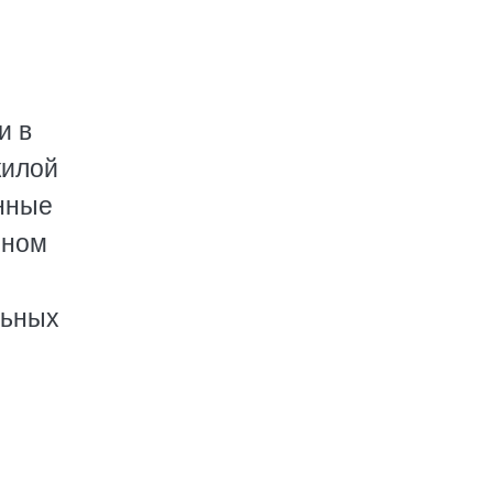
и в
жилой
анные
нном
льных