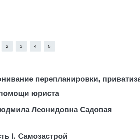
2
3
4
5
конивание перепланировки, приватиз
 помощи юриста
Людмила Леонидовна Садовая
ть I. Самозастрой