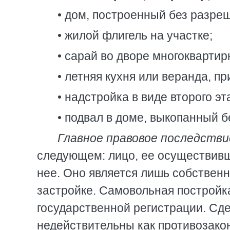
• дом, построенный без разре
• жилой флигель на участке;
• сарай во дворе многоквартир
• летняя кухня или веранда, п
• надстройка в виде второго э
• подвал в доме, выкопанный б
Главное правовое последстви
следующем: лицо, ее осуществивш
нее. Оно является лишь собствен
застройке. Самовольная постройк
государственной регистрации. Сд
недействительны как противозако