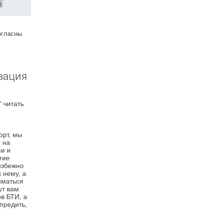
огласны.
зация
 читать
орт, мы
 на
ми и
гие
избежно
 нему, а
иматься
ут вам
в БТИ, а
предить,