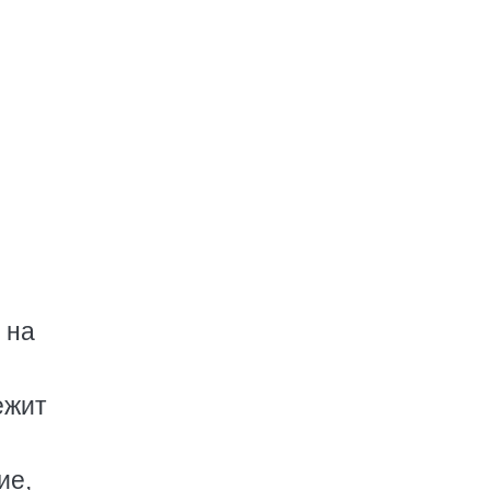
 на
ежит
ие,