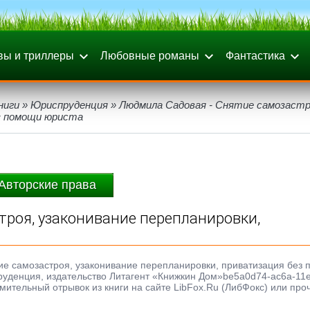
вы и триллеры
Любовные романы
Фантастика
ниги
»
Юриспруденция
» Людмила Садовая - Снятие самозастр
ез помощи юриста
Авторские права
роя, узаконивание перепланировки,
тие самозастроя, узаконивание перепланировки, приватизация без
спруденция, издательство Литагент «Книжкин Дом»be5a0d74-ac6a-11
омительный отрывок из книги на сайте LibFox.Ru (ЛибФокс) или про