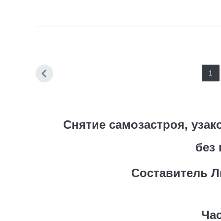
1
Снятие самозастроя, уза
без
Составитель 
Час