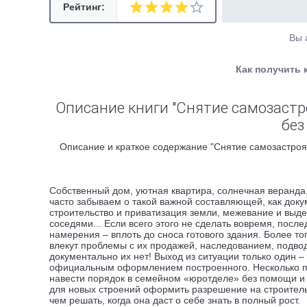
Рейтинг:
Вы 
Как получить 
Описание книги "Снятие самозастр
без
Описание и краткое содержание "Снятие самозастроя
Собственный дом, уютная квартира, солнечная веранда,
часто забываем о такой важной составляющей, как док
строительство и приватизация земли, межевание и выд
соседями... Если всего этого не сделать вовремя, после
намерения – вплоть до сноса готового здания. Более т
влекут проблемы с их продажей, наследованием, подводо
документально их нет! Выход из ситуации только один –
официальным оформлением построенного. Несколько по
навести порядок в семейном «юротделе» без помощи и 
для новых строений оформить разрешение на строительс
чем решать, когда она даст о себе знать в полный рост.