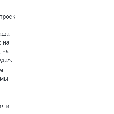
троек
рафа
; на
 на
уда».
м
 мы
ил и