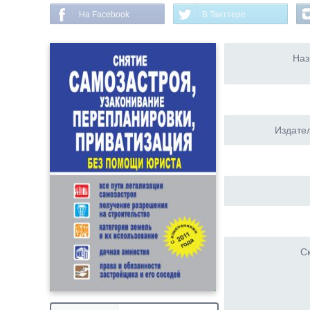
На Facebook
В Твиттере
Наз
Издател
Ск