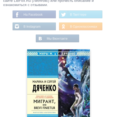
сайте LibFox.Ru (ЛибФокс) или прочесть описание и
ознакомиться с отзывами.
На Facebook
В Твиттере
В Instagram
В Одноклассниках
Мы Вконтакте