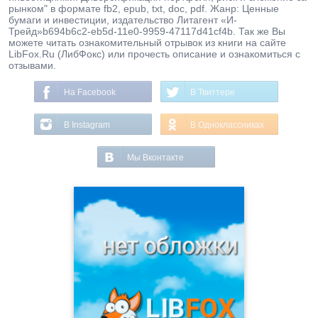
рынком" в формате fb2, epub, txt, doc, pdf. Жанр: Ценные
бумаги и инвестиции, издательство Литагент «И-
Трейд»b694b6c2-eb5d-11e0-9959-47117d41cf4b. Так же Вы
можете читать ознакомительный отрывок из книги на сайте
LibFox.Ru (ЛибФокс) или прочесть описание и ознакомиться с
отзывами.
На Facebook
В Твиттере
В Instagram
В Одноклассниках
Мы Вконтакте