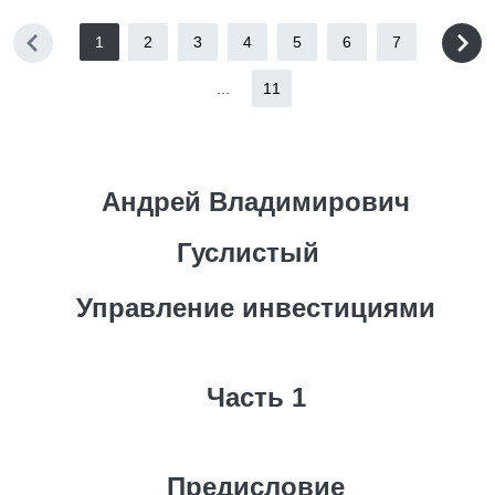
1
2
3
4
5
6
7
...
11
Андрей Владимирович
Гуслистый
Управление инвестициями
Часть 1
Предисловие