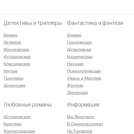
Детективы и триллеры
Фантастика и фэнтези
Боевик
Боевая
Детектив
Героическая
Иронические
Детективная
Исторические
Космическая
Классические
Научная
Крутые
Психологическая
Триллеры
Ужасы и Мистика
Шпионские
Фэнтези
Эпическая
Любовные романы
Информация
Исторические
Мы Вконтакте
Короткие
В Одноклассниках
Фантастические
На Facebook