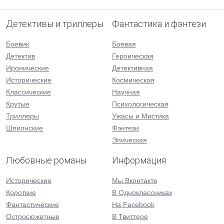
Детективы и триллеры
Фантастика и фэнтези
Боевик
Боевая
Детектив
Героическая
Иронические
Детективная
Исторические
Космическая
Классические
Научная
Крутые
Психологическая
Триллеры
Ужасы и Мистика
Шпионские
Фэнтези
Эпическая
Любовные романы
Информация
Исторические
Мы Вконтакте
Короткие
В Одноклассниках
Фантастические
На Facebook
Остросюжетные
В Твиттере