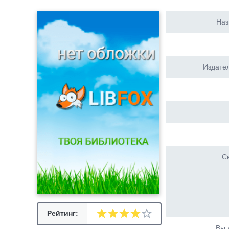
Наз
Издател
Ск
Рейтинг:
Вы 