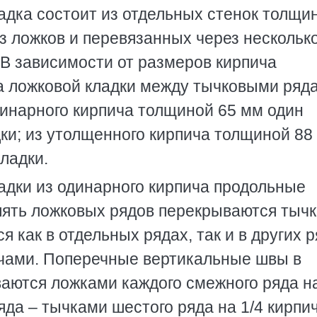
адка состоит из отдельных стенок толщи
из ложков и перевязанных через нескольк
 В зависимости от размеров кирпича
а ложковой кладки между тычковыми ряд
динарного кирпича толщиной 65 мм один
ки; из утолщенного кирпича толщиной 88
ладки.
адки из одинарного кирпича продольные
пять ложковых рядов перекрываются тыч
я как в отдельных рядах, так и в других 
ичами. Поперечные вертикальные швы в
аются ложками каждого смежного ряда на
яда – тычками шестого ряда на 1/4 кирпич