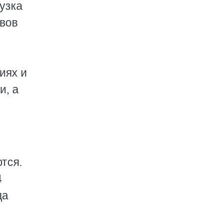
узка
вов
иях и
и, а
тся.
4
да