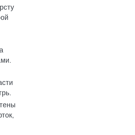
ерсту
рой
а
ами.
асти
трь.
стены
рток,