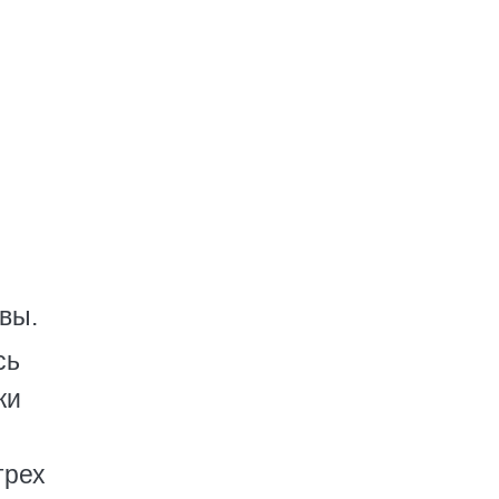
вы.
сь
ки
трех