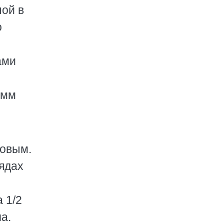
ной в
о
ами
 мм
ковым.
рядах
 1/2
а.