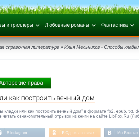
вы и триллеры
Любовные романы
Фантастика
ая справочная литература
» Илья Мельников - Способы кладки
Авторские права
ли как построить вечный дом
кладки или как построить вечный дом" в формате fb2, epub, txt, do
 читать ознакомительный отрывок из книги на сайте LibFox.Ru (Ли
В Instagram
В Одноклассниках
Мы Вконтак