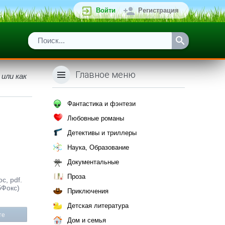
Войти
Регистрация
Главное меню
 или как
Фантастика и фэнтези
Любовные романы
Детективы и триллеры
Наука, Образование
Документальные
Проза
c, pdf.
бФокс)
Приключения
Детская литература
те
Дом и семья