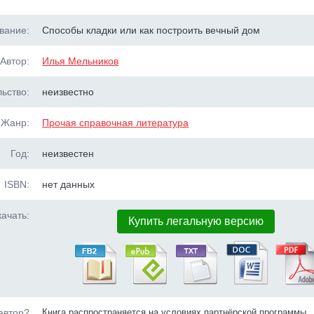
вание:
Способы кладки или как построить вечный дом
Автор:
Илья Мельников
ьство:
неизвестно
Жанр:
Прочая справочная литература
Год:
неизвестен
ISBN:
нет данных
ачать:
Купить легальную версию
автор?
Книга распространяется на условиях партнёрской программы.