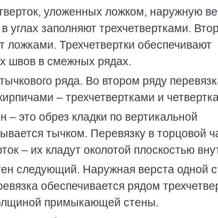
етверток, уложенных ложком, наружную в
в углах заполняют трехчетвертками. Вто
 ложками. Трехчетвертки обеспечивают
х швов в смежных рядах.
тычкового ряда. Во втором ряду перевязк
ирпичами – трехчетвертками и четвертк
н – это обрез кладки по вертикальной
ывается тычком. Перевязку в торцовой ч
ток – их кладут околотой плоскостью вну
тен следующий. Наружная верста одной 
еревязка обеспечивается рядом трехчетве
толщиной примыкающей стены.