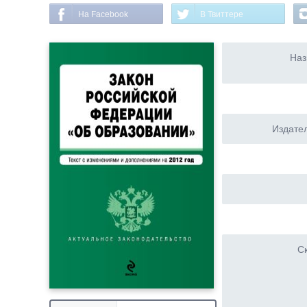
На Facebook
В Твиттере
Наз
Издател
Ск