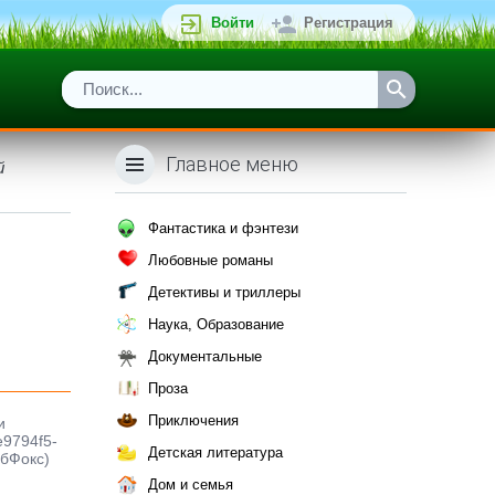
Войти
Регистрация
Главное меню
й
Фантастика и фэнтези
Любовные романы
Детективы и триллеры
Наука, Образование
Документальные
Проза
Приключения
и
e9794f5-
Детская литература
ибФокс)
Дом и семья