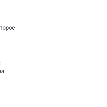
оторое
с
а.