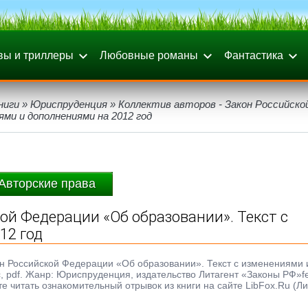
вы и триллеры
Любовные романы
Фантастика
ниги
»
Юриспруденция
» Коллектив авторов - Закон Российско
ми и дополнениями на 2012 год
Авторские права
ой Федерации «Об образовании». Текст с
12 год
кон Российской Федерации «Об образовании». Текст с изменениями 
oc, pdf. Жанр: Юриспруденция, издательство Литагент «Законы РФ»f
те читать ознакомительный отрывок из книги на сайте LibFox.Ru (Л