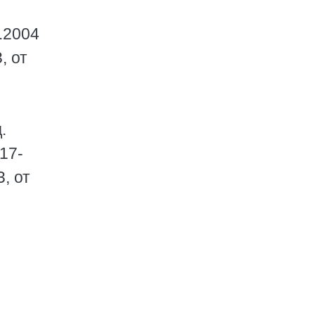
.2004
, от
.
17-
, от