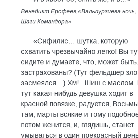
Венедикт Ерофеев,
«Вальпургиева ночь,
Шаги Командора»
«Сифилис… шутка, которую
схватить чрезвычайно легко! Вы ту
сидите и думаете, что, может быть
застрахованы? (Тут фельдшер зл
засмеялся…) Хм!.. Шиш с маслом. 
тут какая-нибудь девушка ходит в
красной повязке, радуется, Восьмы
там, марты всякие и тому подобное
потом женится, и, глядишь, станет
умываться в один прекрасный де