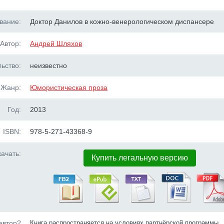
вание:
Доктор Данилов в кожно-венерологическом диспансере
Автор:
Андрей Шляхов
ьство:
неизвестно
Жанр:
Юмористическая проза
Год:
2013
ISBN:
978-5-271-43368-9
ачать:
Купить легальную версию
автор?
Книга распространяется на условиях партнёрской программы.