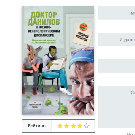
Наз
Издател
Ск
Рейтинг:
Вы 