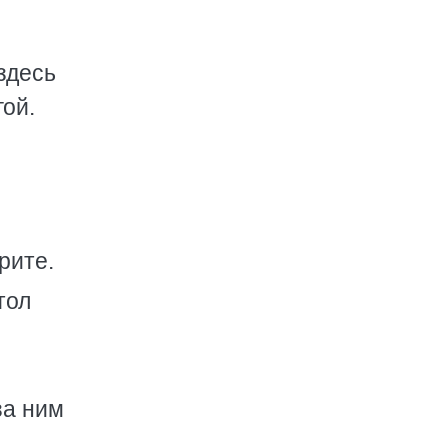
здесь
гой.
рите.
тол
за ним