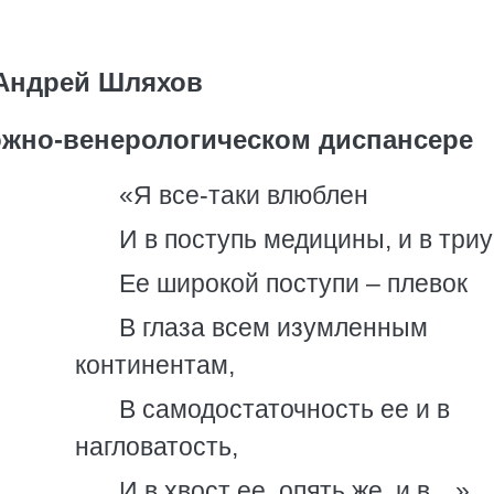
Андрей Шляхов
ожно-венерологическом диспансере
«Я все-таки влюблен
И в поступь медицины, и в тр
Ее широкой поступи – плевок
В глаза всем изумленным
континентам,
В самодостаточность ее и в
нагловатость,
И в хвост ее, опять же, и в…»