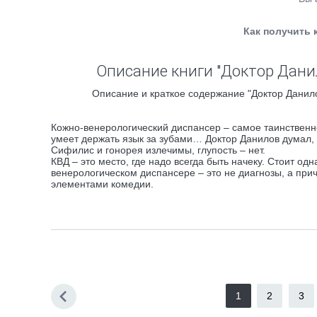
Как получить 
Описание книги "Доктор Дани
Описание и краткое содержание "Доктор Данило
Кожно-венерологический диспансер – самое таинственно
умеет держать язык за зубами… Доктор Данилов думал, 
Сифилис и гонорея излечимы, глупость – нет.
КВД – это место, где надо всегда быть начеку. Стоит о
венерологическом диспансере – это не диагнозы, а при
элементами комедии.
1
2
3