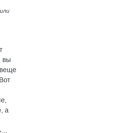
 или
т
, вы
овеще
Вот
е,
, а
нь…