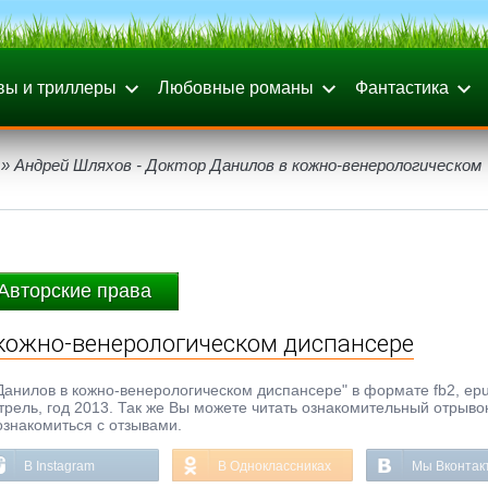
вы и триллеры
Любовные романы
Фантастика
» Андрей Шляхов - Доктор Данилов в кожно-венерологическом
Авторские права
 кожно-венерологическом диспансере
Данилов в кожно-венерологическом диспансере" в формате fb2, epub
трель, год 2013. Так же Вы можете читать ознакомительный отрывок
ознакомиться с отзывами.
В Instagram
В Одноклассниках
Мы Вконтак