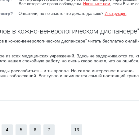
Все авторские права соблюдены.
Напишите нам
, если Вы не с
книгу?
Оплатили, но не знаете что делать дальше?
Инструкция
.
лов в кожно-венерологическом диспансере"
в в кожно-венерологическом диспансере" читать бесплатно онлайн
е из всех медицинских учреждений. Здесь не задерживаются те, к
что нашел спокойную работу, но очень скоро понял, что он ошибся
днажды расслабиться – и ты пропал. Но самое интересное в кожно-
чины заболеваний. Вот тут-то и начинается самый настоящий трилл
4
5
6
7
...
13