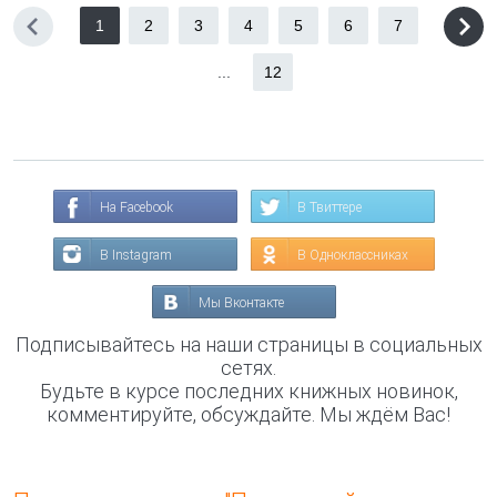
1
2
3
4
5
6
7
...
12
На Facebook
В Твиттере
В Instagram
В Одноклассниках
Мы Вконтакте
Подписывайтесь на наши страницы в социальных
сетях.
Будьте в курсе последних книжных новинок,
комментируйте, обсуждайте. Мы ждём Вас!