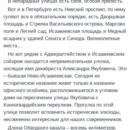
В непарадных улицах есть своя, особая прелесть.
Вот и в Петербурге есть Невский проспект, по нему
гуляют все в обязательном порядке, есть Дворцовая
площадь и Стрелка Васильевского острова, Марсово
поле и Летний сад, Исаакиевская площадь и Медный
всадник у зданий Сената и Синода. Великолепные
места…
Но вот рядом с Адмиралтейством и Исаакиевским
собором находится непримечательная улочка,
носящая имя декабриста Александра Якубовича. Это
– бывшая Ново-Исаакиевская. Сегодня ее
историческое название живет только в названии
офисного особняка, расположившегося в угловом
доме на пересечении улицы Якубовича с
Конногвардейским переулком. Прогулка по этой
улице позволит вспомнить исторические эпизоды,
несомненно интересные для наших современников.
Длина Обводного канала – восемь километров.