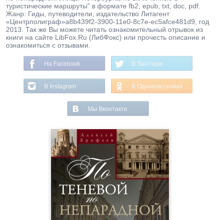
туристические маршруты" в формате fb2, epub, txt, doc, pdf.
Жанр: Гиды, путеводители, издательство Литагент
«Центрполиграф»a8b439f2-3900-11e0-8c7e-ec5afce481d9, год
2013. Так же Вы можете читать ознакомительный отрывок из
книги на сайте LibFox.Ru (ЛибФокс) или прочесть описание и
ознакомиться с отзывами.
На Facebook
В Твиттере
В Instagram
В Одноклассниках
Мы Вконтакте