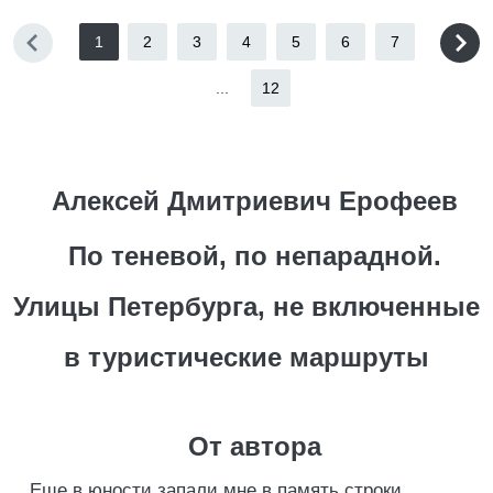
1
2
3
4
5
6
7
...
12
Алексей Дмитриевич Ерофеев
По теневой, по непарадной.
Улицы Петербурга, не включенные
в туристические маршруты
От автора
Еще в юности запали мне в память строки