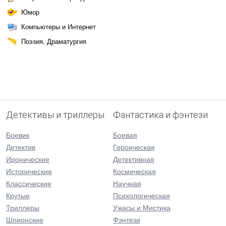
Юмор
Компьютеры и Интернет
Поэзия, Драматургия
Детективы и триллеры
Фантастика и фэнтези
Боевик
Боевая
Детектив
Героическая
Иронические
Детективная
Исторические
Космическая
Классические
Научная
Крутые
Психологическая
Триллеры
Ужасы и Мистика
Шпионские
Фэнтези