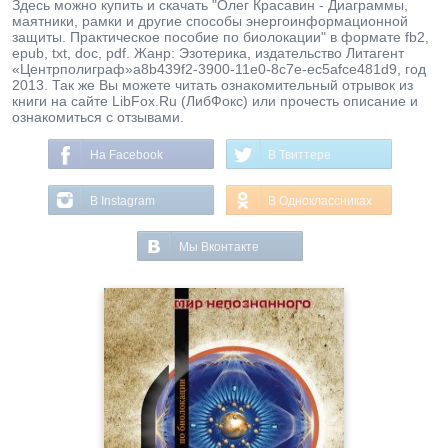
Здесь можно купить и скачать "Олег Красавин - Диаграммы,
маятники, рамки и другие способы энергоинформационной
защиты. Практическое пособие по биолокации" в формате fb2,
epub, txt, doc, pdf. Жанр: Эзотерика, издательство Литагент
«Центрполиграф»a8b439f2-3900-11e0-8c7e-ec5afce481d9, год
2013. Так же Вы можете читать ознакомительный отрывок из
книги на сайте LibFox.Ru (ЛибФокс) или прочесть описание и
ознакомиться с отзывами.
На Facebook
В Твиттере
В Instagram
В Одноклассниках
Мы Вконтакте