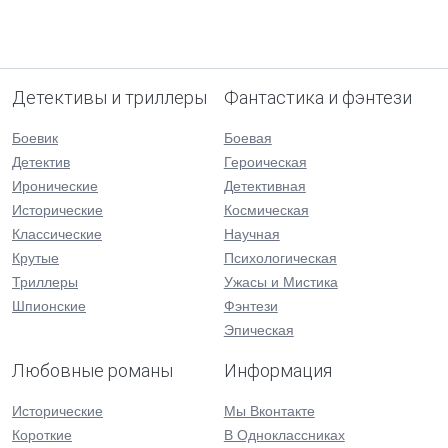
Детективы и триллеры
Фантастика и фэнтези
Боевик
Боевая
Детектив
Героическая
Иронические
Детективная
Исторические
Космическая
Классические
Научная
Крутые
Психологическая
Триллеры
Ужасы и Мистика
Шпионские
Фэнтези
Эпическая
Любовные романы
Информация
Исторические
Мы Вконтакте
Короткие
В Одноклассниках