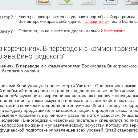
автор?
Книга распространяется на условиях партнёрской программы.
Все авторские права соблюдены.
Напишите нам
, если Вы не с
книгу?
Оплатили, но не знаете что делать дальше?
Инструкция
.
в изречениях. В переводе и с комментариям
лава Виногродского"
чениях. В переводе и с комментариями Бронислава Виногродского"
бесплатно онлайн.
ениками Конфуция уже после смерти Учителя. Она включает выска
ей и событий и описания его поступков, дополненные небольшими
ом же «Рассуждения в изречениях» составляют основу конфуцианск
енствования, а также искусство понимать и взаимодействовать с л
х, так и в великом и общественно значимом. Книга в первую очере
тна каждому представителю китайской нации, определяя смысл и о
ременем применять изученное – разве не в этом радость». Уникал
ниславович Виногродский, известный писатель и специалист по Кит
как пособие по жизни и управленческому искусству, потому что вери
фуцианской подготовке управленцев всех уровней Китай становитс