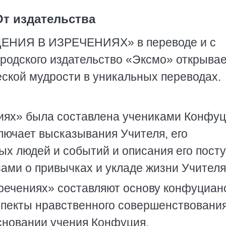
От издательства
НИЯ В ИЗРЕЧЕНИЯХ» в переводе и с
одского издательство «Эксмо» открывае
еской мудрости в уникальных переводах.
ниях» была составлена учениками Конфу
лючает высказывания Учителя, его
ых людей и событий и описания его посту
ми о привычках и укладе жизни Учителя
речениях» составляют основу конфуциан
спекты нравственного совершенствования
сновании учения Конфуция.