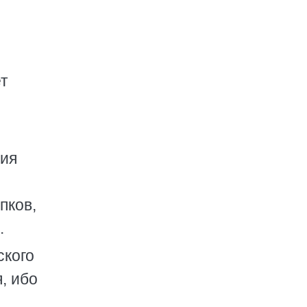
т
ция
пков,
.
ского
, ибо