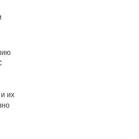
м
нию
С
и их
вно