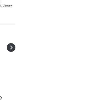
й
й, своим
о