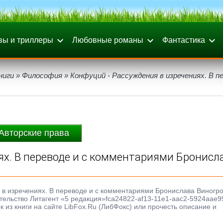
вы и триллеры
Любовные романы
Фантастика
ниги
»
Философия
» Конфуций - Рассуждения в изречениях. В п
Авторские права
ях. В переводе и с комментариями Бронисл
я в изречениях. В переводе и с комментариями Бронислава Виногро
дательство Литагент «5 редакция»fca24822-af13-11e1-aac2-5924aae9
 из книги на сайте LibFox.Ru (ЛибФокс) или прочесть описание и