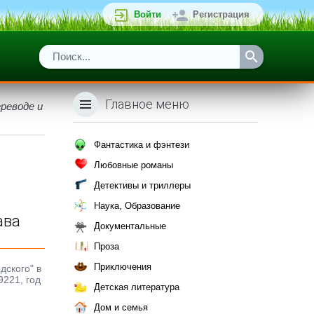
Войти
Регистрация
Главное меню
ереводе и
Фантастика и фэнтези
Любовные романы
Детективы и триллеры
Наука, Образование
ава
Документальные
Проза
Приключения
дского" в
9221, год
Детская литература
Дом и семья