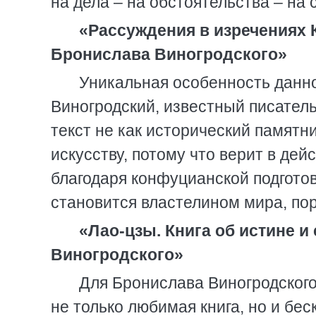
на дела – на обстоятельства – на 
«Рассуждения в изречениях 
Бронислава Виногродского»
Уникальная особенность данно
Виногродский, известный писатель
текст не как исторический памятни
искусству, потому что верит в де
благодаря конфуцианской подгото
становится властелином мира, по
«Лао-цзы. Книга об истине и
Виногродского»
Для Бронислава Виногродского
не только любимая книга, но и бес