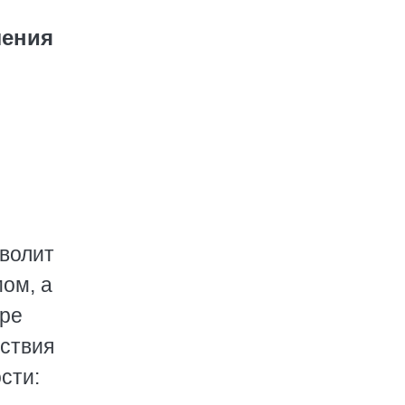
ления
зволит
ом, а
уре
йствия
сти: