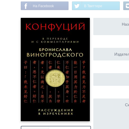
На Facebook
В Твиттере
Наз
Издател
Ск