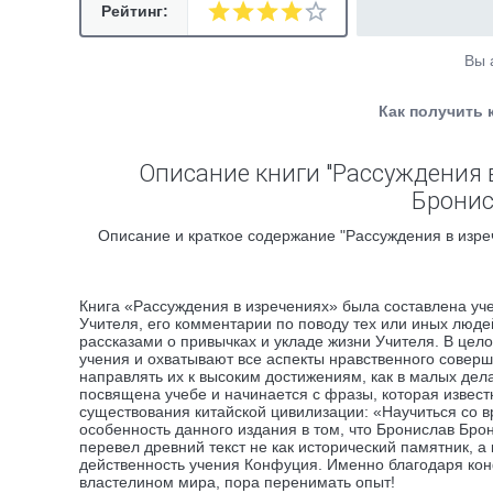
Рейтинг:
Вы 
Как получить 
Описание книги "Рассуждения 
Бронис
Описание и краткое содержание "Рассуждения в изре
Книга «Рассуждения в изречениях» была составлена уч
Учителя, его комментарии по поводу тех или иных люд
рассказами о привычках и укладе жизни Учителя. В цел
учения и охватывают все аспекты нравственного соверш
направлять их к высоким достижениям, как в малых дела
посвящена учебе и начинается с фразы, которая извес
существования китайской цивилизации: «Научиться со в
особенность данного издания в том, что Бронислав Бро
перевел древний текст не как исторический памятник, а 
действенность учения Конфуция. Именно благодаря кон
властелином мира, пора перенимать опыт!