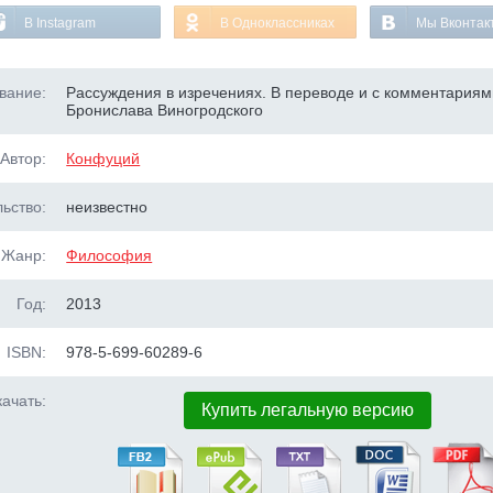
В Instagram
В Одноклассниках
Мы Вконтак
вание:
Рассуждения в изречениях. В переводе и с комментариям
Бронислава Виногродского
Автор:
Конфуций
ьство:
неизвестно
Жанр:
Философия
Год:
2013
ISBN:
978-5-699-60289-6
ачать:
Купить легальную версию