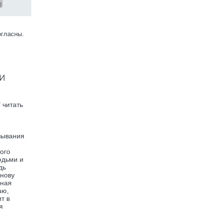
огласны.
и
 читать
зывания
ого
юдьми и
дь
снову
ьная
аю,
т в
я