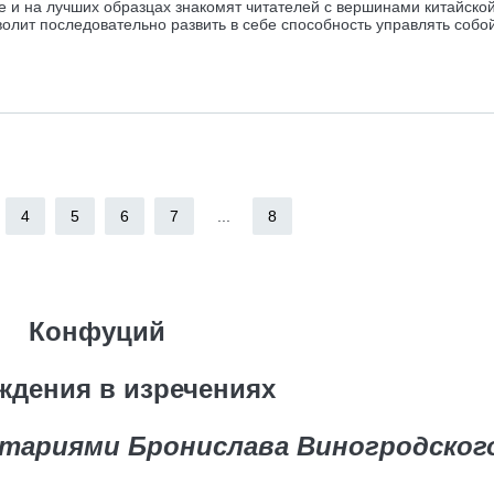
е и на лучших образцах знакомят читателей с вершинами китайско
олит последовательно развить в себе способность управлять собо
4
5
6
7
...
8
Конфуций
ждения в изречениях
нтариями Бронислава Виногродског