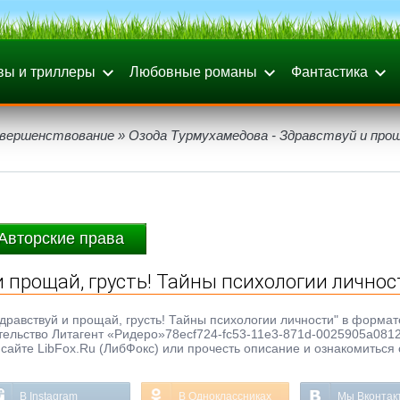
вы и триллеры
Любовные романы
Фантастика
вершенствование
» Озода Турмухамедова - Здравствуй и про
Авторские права
и прощай, грусть! Тайны психологии личнос
дравствуй и прощай, грусть! Тайны психологии личности" в формате
ательство Литагент «Ридеро»78ecf724-fc53-11e3-871d-0025905a0812
сайте LibFox.Ru (ЛибФокс) или прочесть описание и ознакомиться 
В Instagram
В Одноклассниках
Мы Вконтак