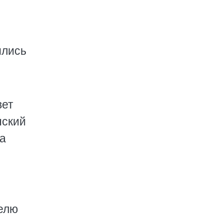
ились
вет
нский
да
телю