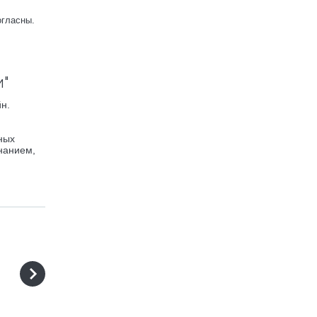
огласны.
и"
н.
ных
нанием,