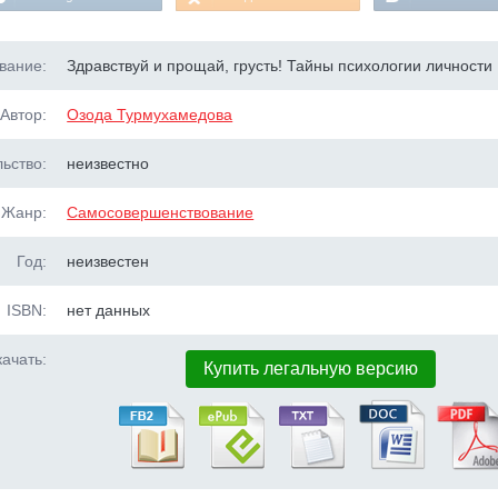
вание:
Здравствуй и прощай, грусть! Тайны психологии личности
Автор:
Озода Турмухамедова
ьство:
неизвестно
Жанр:
Самосовершенствование
Год:
неизвестен
ISBN:
нет данных
ачать:
Купить легальную версию