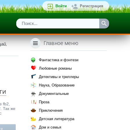
Войти
Регистрация
Главное меню
щай,
Фантастика и фэнтези
Любовные романы
Детективы и триллеры
Наука, Образование
ти
Документальные
Проза
 fb2,
. Так же
Приключения
с
Детская литература
Дом и семья
те