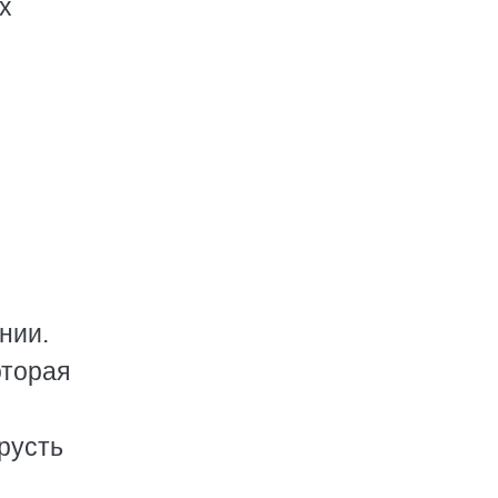
х
нии.
оторая
русть