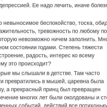
депрессией. Ее надо лечить, иначе болез
о невыносимое беспокойство, тоска, обид
ажительность, тревожность по любому по
которую невозможно ничем заполнить. Мн
ном состоянии годами. Степень тяжести
строение, радость, интерес ко всему
му это происходит?
орые мы слышали в детстве. Там часто
уги превратились в мышей, царевна была
ку, а прекрасный принц был превращен
течение многих лет были околдованы и с
еленных событий, действий все потихоньк