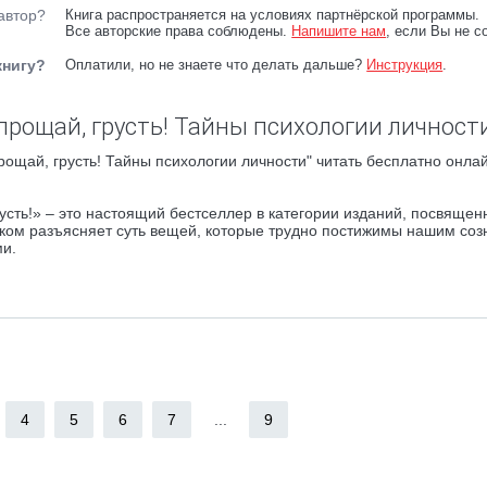
автор?
Книга распространяется на условиях партнёрской программы.
Все авторские права соблюдены.
Напишите нам
, если Вы не с
книгу?
Оплатили, но не знаете что делать дальше?
Инструкция
.
прощай, грусть! Тайны психологии личност
рощай, грусть! Тайны психологии личности" читать бесплатно онлай
сть!» – это настоящий бестселлер в категории изданий, посвящен
ком разъясняет суть вещей, которые трудно постижимы нашим соз
и.
4
5
6
7
...
9