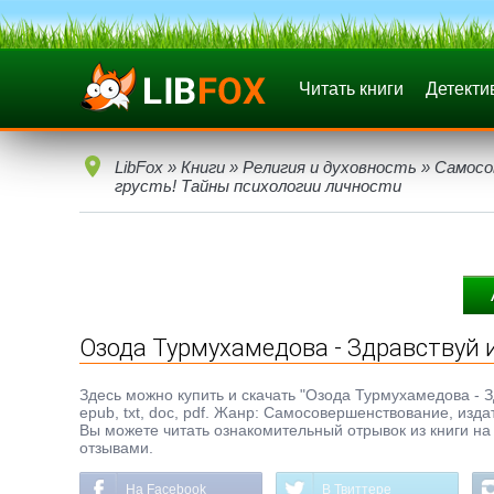
Читать книги
Детекти
LibFox
»
Книги
»
Религия и духовность
»
Самосо
грусть! Тайны психологии личности
Озода Турмухамедова - Здравствуй 
Здесь можно купить и скачать "Озода Турмухамедова - З
epub, txt, doc, pdf. Жанр: Самосовершенствование, изд
Вы можете читать ознакомительный отрывок из книги на 
отзывами.
На Facebook
В Твиттере