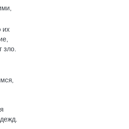
ими,
 их
ие,
т зло.
емся,
ся
адежд.