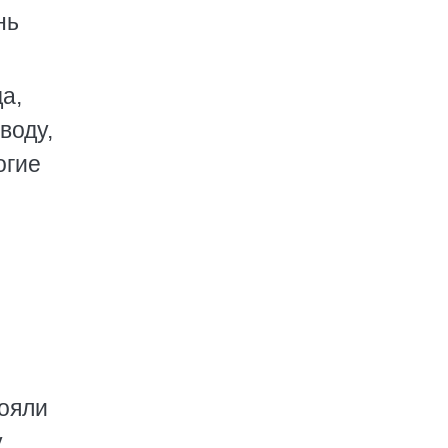
нь
а,
воду,
огие
тояли
у