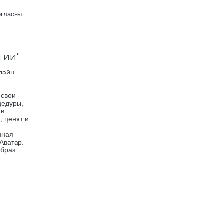
огласны.
тии"
лайн.
 свои
цедуры,
 в
, ценят и
нная
Аватар,
образ