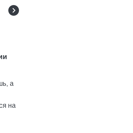
ии
шь, а
ся на