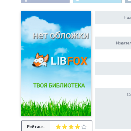
Наз
Издател
Ск
Рейтинг: