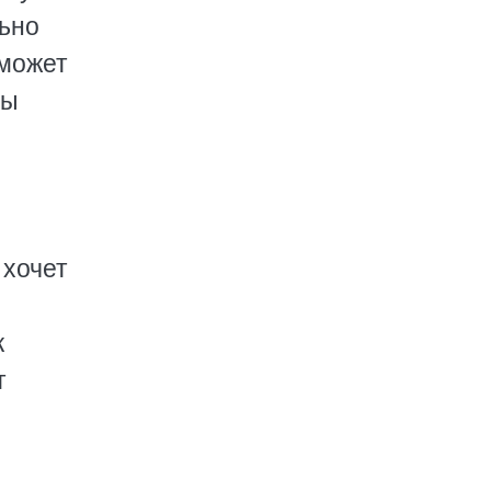
льно
 может
бы
 хочет
к
т