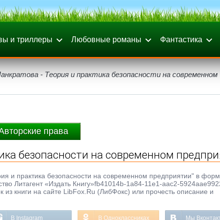
вы и триллеры
Любовные романы
Фантастика
Панкратова - Теория и практика безопасности на современном
Авторские права
тика безопасности на современном предпр
ория и практика безопасности на современном предприятии" в форм
льство Литагент «Издать Книгу»fb41014b-1a84-11e1-aac2-5924aae992
 из книги на сайте LibFox.Ru (ЛибФокс) или прочесть описание и
В Instagram
В Одноклассниках
Мы Вконтак