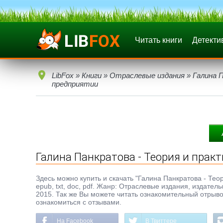
Читать книги
Детекти
LibFox
»
Книги
»
Отраслевые издания
» Галина 
предприятии
Галина Панкратова - Теория и прак
Здесь можно купить и скачать "Галина Панкратова - Те
epub, txt, doc, pdf. Жанр: Отраслевые издания, издате
2015. Так же Вы можете читать ознакомительный отрывок
ознакомиться с отзывами.
На Facebook
В Твиттере