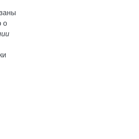
язаны
 о
нии
ки