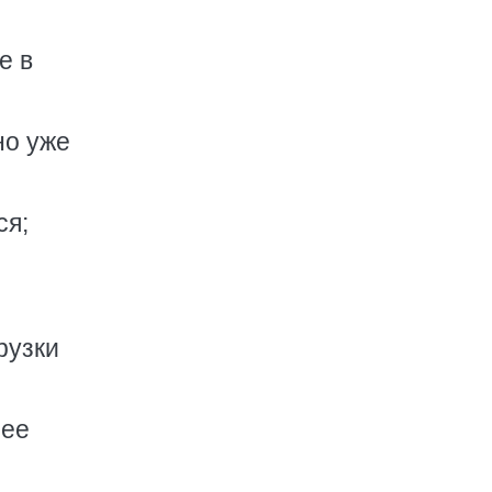
е в
но уже
ся;
й
рузки
чее