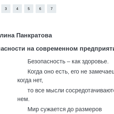
3
4
5
6
7
лина Панкратова
опасности на современном предприят
Безопасность – как здоровье.
Когда оно есть, его не замечае
когда нет,
то все мысли сосредотачивают
нем.
Мир сужается до размеров