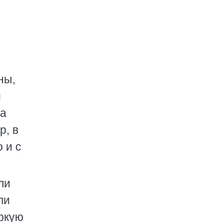
ны,
и
 а
р, в
 и с
ли
ли
ркую