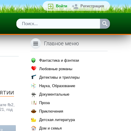
Войти
Регистрация
Главное меню
Фантастика и фэнтези
Любовные романы
Детективы и триллеры
Наука, Образование
иятии
Документальные
Проза
ате fb2,
21, год
Приключения
Детская литература
Дом и семья
те