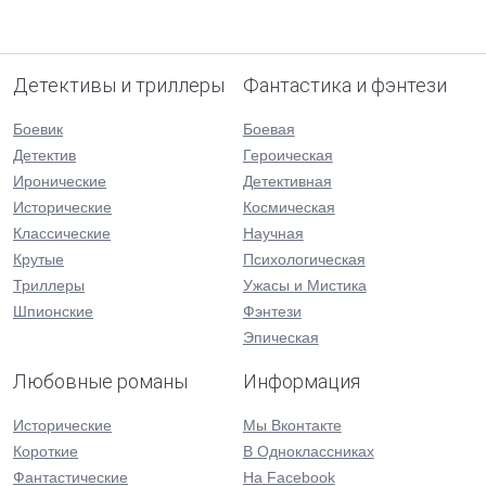
Детективы и триллеры
Фантастика и фэнтези
Боевик
Боевая
Детектив
Героическая
Иронические
Детективная
Исторические
Космическая
Классические
Научная
Крутые
Психологическая
Триллеры
Ужасы и Мистика
Шпионские
Фэнтези
Эпическая
Любовные романы
Информация
Исторические
Мы Вконтакте
Короткие
В Одноклассниках
Фантастические
На Facebook