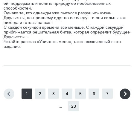
ей, поддержать и понять природу ее необыкновенных
способностей.
Однако те, кто однажды уже пытался разрушить жизнь
Джульетты, по-прежнему идут по ее следу – и они сильны как
никогда и готовы на все.
С каждой секундой времени все меньше. С каждой секундой
приближается решительная битва, которая определит будущее
Джульетты…
Читайте рассказ «Уничтожь меня», также включенный в это
издание.
1
2
3
4
5
6
7
...
23