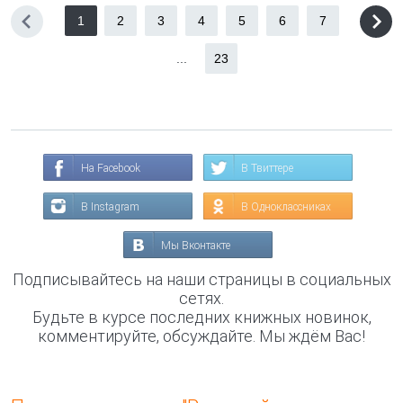
1
2
3
4
5
6
7
...
23
На Facebook
В Твиттере
В Instagram
В Одноклассниках
Мы Вконтакте
Подписывайтесь на наши страницы в социальных
сетях.
Будьте в курсе последних книжных новинок,
комментируйте, обсуждайте. Мы ждём Вас!