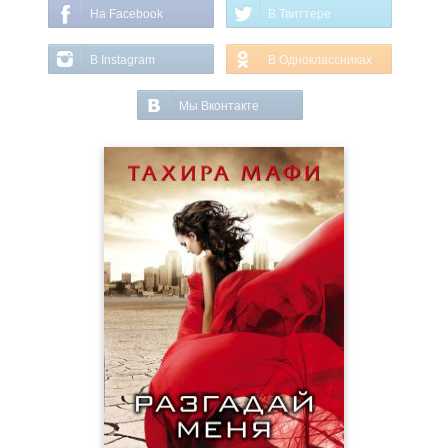
На Facebook
В Твиттере
В Instagram
В Одноклассниках
Мы Вконтакте