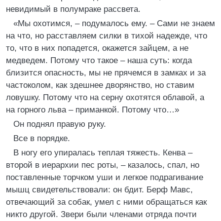
невидимый в полумраке рассвета.
«Мы охотимся, – подумалось ему. – Сами не знаем
на что, но расставляем силки в тихой надежде, что
то, что в них попадется, окажется зайцем, а не
медведем. Потому что такое – наша суть: когда
близится опасность, мы не прячемся в замках и за
частоколом, как здешнее дворянство, но ставим
ловушку. Потому что на серну охотятся облавой, а
на горного льва – приманкой. Потому что…»
Он поднял правую руку.
Все в порядке.
В ногу его упиралась теплая тяжесть. Кенва –
второй в иерархии пес роты, – казалось, спал, но
поставленные торчком уши и легкое подрагивание
мышц свидетельствовали: он бдит. Берф Мавс,
отвечающий за собак, умел с ними обращаться как
никто другой. Звери были членами отряда почти