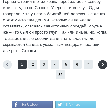
Горной Стражи в этих краях перебрались к северу
или к югу, но не Саэнох. Уперся – и все тут. Одни
говорили, что у него в ближайшей деревеньке женка
с какими-то там детьми, которых он не желал
оставлять, опасаясь завистливых соседей, другие
же – что был он просто глуп. Так или иначе, но, когда
те завистливые соседи дали знать власти, где
скрывается банда, к указанным пещерам послали
две роты Стражи.
1
2
3
4
5
6
7
...
32
На Facebook
В Твиттере