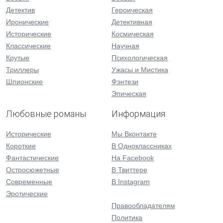
Детектив
Героическая
Иронические
Детективная
Исторические
Космическая
Классические
Научная
Крутые
Психологическая
Триллеры
Ужасы и Мистика
Шпионские
Фэнтези
Эпическая
Любовные романы
Информация
Исторические
Мы Вконтакте
Короткие
В Одноклассниках
Фантастические
На Facebook
Остросюжетные
В Твиттере
Современные
В Instagram
Эротические
Правообладателям
Политика