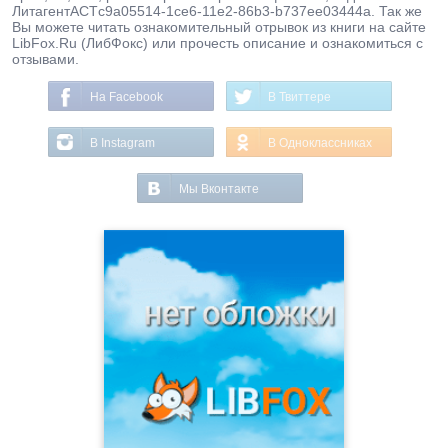
ЛитагентАСТc9a05514-1ce6-11e2-86b3-b737ee03444a. Так же
Вы можете читать ознакомительный отрывок из книги на сайте
LibFox.Ru (ЛибФокс) или прочесть описание и ознакомиться с
отзывами.
На Facebook
В Твиттере
В Instagram
В Одноклассниках
Мы Вконтакте