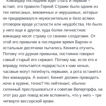
Командир последним идет спать и первым –
встает, это правило Горной Стражи было одним из
тех неписаных, вековечных и нерушимых, которых
он придерживался неукоснительно и безо всяких
отговорок вроде усталости или неудобства. Но было
у него еще и другое, куда более личностное:
командир несет стражу со своими солдатами. От
этой его привычки в последнее время Вархен и
остальные десятники пытались Кеннета отучить.
Потому что дурная привычка, постоянно говорил
самый старый его сержант. Потому как, если кто и
вправду попытается подкрасться к нам ночью,
часовые могут погибнуть первыми, а рота останется
без командира. А значит, Кеннет должен проводить
ночи в курене, точно? Но лейтенант, обычно
склонный прислушиваться к советам Велергорфа, на
этот раз дал повод всем вспомнить, что у него – три
четверти вессирской крови.