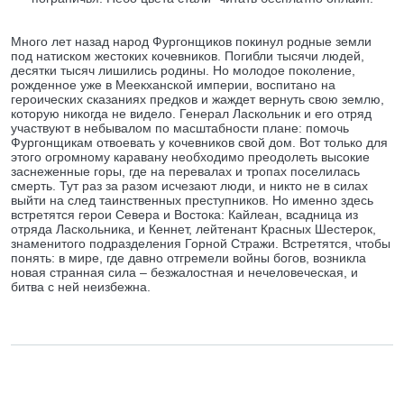
Много лет назад народ Фургонщиков покинул родные земли
под натиском жестоких кочевников. Погибли тысячи людей,
десятки тысяч лишились родины. Но молодое поколение,
рожденное уже в Меекханской империи, воспитано на
героических сказаниях предков и жаждет вернуть свою землю,
которую никогда не видело. Генерал Ласкольник и его отряд
участвуют в небывалом по масштабности плане: помочь
Фургонщикам отвоевать у кочевников свой дом. Вот только для
этого огромному каравану необходимо преодолеть высокие
заснеженные горы, где на перевалах и тропах поселилась
смерть. Тут раз за разом исчезают люди, и никто не в силах
выйти на след таинственных преступников. Но именно здесь
встретятся герои Севера и Востока: Кайлеан, всадница из
отряда Ласкольника, и Кеннет, лейтенант Красных Шестерок,
знаменитого подразделения Горной Стражи. Встретятся, чтобы
понять: в мире, где давно отгремели войны богов, возникла
новая странная сила – безжалостная и нечеловеческая, и
битва с ней неизбежна.