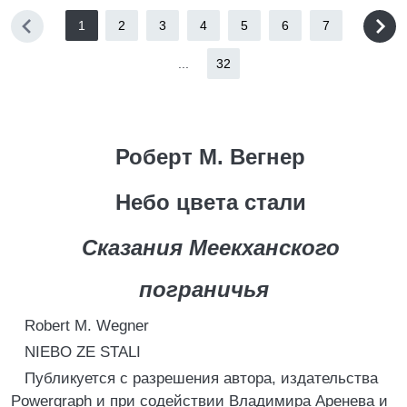
1
2
3
4
5
6
7
...
32
Роберт М. Вегнер
Небо цвета стали
Сказания Меекханского
пограничья
Robert M. Wegner
NIEBO ZE STALI
Публикуется с разрешения автора, издательства
Powergraph и при содействии Владимира Аренева и