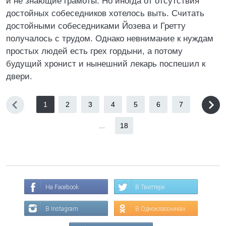
и не знающие грамоты. Но иногда от отсутствия
достойных собеседников хотелось выть. Считать
достойными собеседниками Йозева и Гретту
получалось с трудом. Однако невнимание к нуждам
простых людей есть грех гордыни, а потому
будущий хронист и нынешний лекарь поспешил к
двери.
1
2
3
4
5
6
7
...
18
На Facebook
В Твиттере
В Instagram
В Одноклассниках