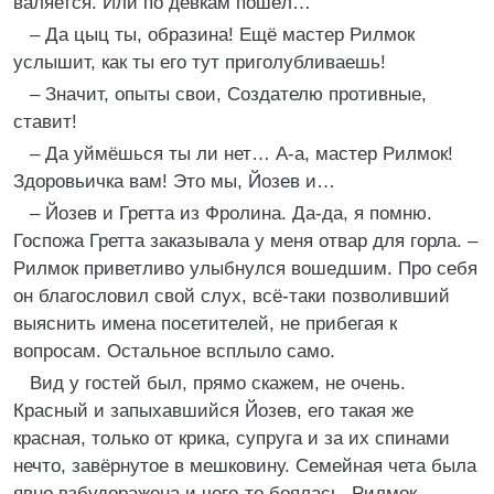
валяется. Или по девкам пошёл…
– Да цыц ты, образина! Ещё мастер Рилмок
услышит, как ты его тут приголубливаешь!
– Значит, опыты свои, Создателю противные,
ставит!
– Да уймёшься ты ли нет… А-а, мастер Рилмок!
Здоровьичка вам! Это мы, Йозев и…
– Йозев и Гретта из Фролина. Да-да, я помню.
Госпожа Гретта заказывала у меня отвар для горла. –
Рилмок приветливо улыбнулся вошедшим. Про себя
он благословил свой слух, всё-таки позволивший
выяснить имена посетителей, не прибегая к
вопросам. Остальное всплыло само.
Вид у гостей был, прямо скажем, не очень.
Красный и запыхавшийся Йозев, его такая же
красная, только от крика, супруга и за их спинами
нечто, завёрнутое в мешковину. Семейная чета была
явно взбудоражена и чего-то боялась. Рилмок