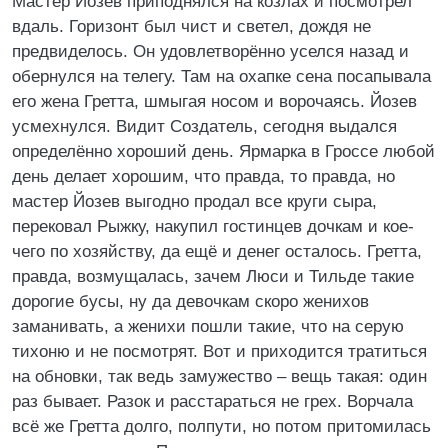
Мастер Йозев приподнялся на козлах и посмотрел
вдаль. Горизонт был чист и светел, дождя не
предвиделось. Он удовлетворённо уселся назад и
обернулся на телегу. Там на охапке сена посапывала
его жена Гретта, шмыгая носом и ворочаясь. Йозев
усмехнулся. Видит Создатель, сегодня выдался
определённо хороший день. Ярмарка в Гроссе любой
день делает хорошим, что правда, то правда, но
мастер Йозев выгодно продал все круги сыра,
перековал Рыжку, накупил гостинцев дочкам и кое-
чего по хозяйству, да ещё и денег осталось. Гретта,
правда, возмущалась, зачем Люси и Тильде такие
дорогие бусы, ну да девочкам скоро женихов
заманивать, а женихи пошли такие, что на серую
тихоню и не посмотрят. Вот и приходится тратиться
на обновки, так ведь замужество – вещь такая: один
раз бывает. Разок и расстараться не грех. Ворчала
всё же Гретта долго, полпути, но потом притомилась