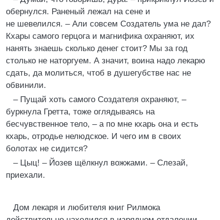
обернулся. Раненый лежал на сене и
не шевелился. – Али совсем Создатель ума не дал?
Кхары самого герцога и магнифика охраняют, их
нанять знаешь сколько денег стоит? Мы за год
столько не наторгуем. А значит, воина надо лекарю
сдать, да молиться, чтоб в душегубстве нас не
обвинили.
– Пущай хоть самого Создателя охраняют, –
буркнула Гретта, тоже оглядываясь на
бесчувственное тело, – а по мне кхарь она и есть
кхарь, отродье нелюдское. И чего им в своих
болотах не сидится?
– Цыц! – Йозев щёлкнул вожжами. – Слезай,
приехали.
Дом лекаря и любителя книг Рилмока
действительно находился в изрядном отдалении