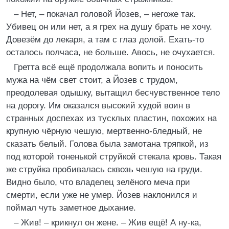
– Нет, – покачал головой Йозев, – негоже так.
Убивец он или нет, а я грех на душу брать не хочу.
Довезём до лекаря, а там с глаз долой. Ехать-то
осталось полчаса, не больше. Авось, не очухается.
Гретта всё ещё продолжала вопить и поносить
мужа на чём свет стоит, а Йозев с трудом,
преодолевая одышку, вытащил бесчувственное тело
на дорогу. Им оказался высокий худой воин в
странных доспехах из тусклых пластин, похожих на
крупную чёрную чешую, мертвенно-бледный, не
сказать белый. Голова была замотана тряпкой, из
под которой тоненькой струйкой стекала кровь. Такая
же струйка пробивалась сквозь чешую на груди.
Видно было, что владелец зелёного меча при
смерти, если уже не умер. Йозев наклонился и
поймал чуть заметное дыхание.
– Жив! – крикнул он жене. – Жив ещё! А ну-ка,