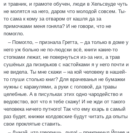
и травник, и грамоте обучен, люди в Хельсвуде чуть
не молятся на него, даром что молодой совсем. Ты-
то сама к кому за отваром от кашля да за
примочками меня гоняла? И не говори, что не
помогло.
– Помогло, – признала Гретта, – да только в доме у
него уж больно не по-людски всё, книги какие-то
стопками лежат, не повернуться из-за них, а трав
сушёных да пизирьков с настойками я у него почти и
не видела. Ты мне скажи – на кой человеку в нашей-
то глуши столько книг? Для врачеванья не бумажки
нужны с каракулями, а руки с головой, да травы
целебные. А в писульках этих одно чародейство и
ведовство, вот что я тебе скажу! И не жди от такого
человека ничего путного! Так что ему кхарь в самый
раз будет, книжки колдовские будут читать да опыты
свои проклятые ставить.
– Думай, что говоришь, дура! – прикрикнул Йозев и