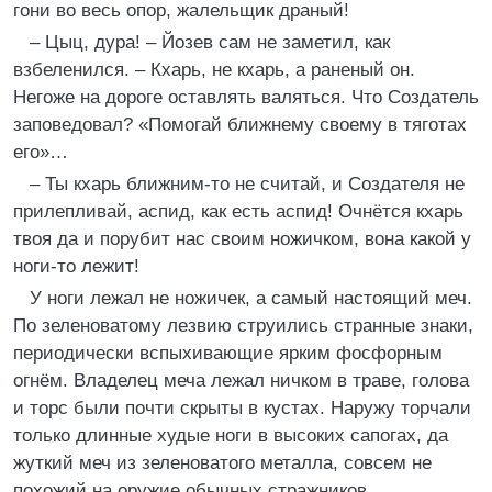
гони во весь опор, жалельщик драный!
– Цыц, дура! – Йозев сам не заметил, как
взбеленился. – Кхарь, не кхарь, а раненый он.
Негоже на дороге оставлять валяться. Что Создатель
заповедовал? «Помогай ближнему своему в тяготах
его»…
– Ты кхарь ближним-то не считай, и Создателя не
прилепливай, аспид, как есть аспид! Очнётся кхарь
твоя да и порубит нас своим ножичком, вона какой у
ноги-то лежит!
У ноги лежал не ножичек, а самый настоящий меч.
По зеленоватому лезвию струились странные знаки,
периодически вспыхивающие ярким фосфорным
огнём. Владелец меча лежал ничком в траве, голова
и торс были почти скрыты в кустах. Наружу торчали
только длинные худые ноги в высоких сапогах, да
жуткий меч из зеленоватого металла, совсем не
похожий на оружие обычных стражников.