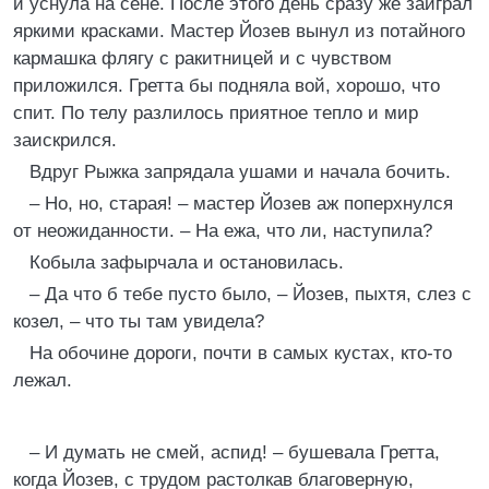
и уснула на сене. После этого день сразу же заиграл
яркими красками. Мастер Йозев вынул из потайного
кармашка флягу с ракитницей и с чувством
приложился. Гретта бы подняла вой, хорошо, что
спит. По телу разлилось приятное тепло и мир
заискрился.
Вдруг Рыжка запрядала ушами и начала бочить.
– Но, но, старая! – мастер Йозев аж поперхнулся
от неожиданности. – На ежа, что ли, наступила?
Кобыла зафырчала и остановилась.
– Да что б тебе пусто было, – Йозев, пыхтя, слез с
козел, – что ты там увидела?
На обочине дороги, почти в самых кустах, кто-то
лежал.
– И думать не смей, аспид! – бушевала Гретта,
когда Йозев, с трудом растолкав благоверную,