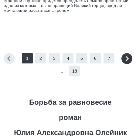
странной спутнице придётся преодолеть немало препятствий,
одно из которых – ныне правящий Великий герцог, вряд ли
мечтающий расстаться с троном.
1
2
3
4
5
6
7
...
18
Борьба за равновесие
роман
Юлия Александровна Олейник