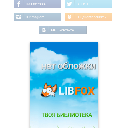
На Facebook
В Твиттере
В Instagram
В Одноклассниках
Мы Вконтакте