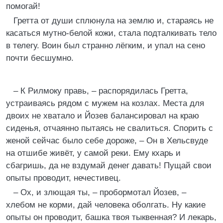
помогай!
Гретта от души сплюнула на землю и, стараясь не
касаться мутно-белой кожи, стала подталкивать тело
в телегу. Воин был странно лёгким, и упал на сено
почти бесшумно.
– К Рилмоку правь, – распорядилась Гретта,
устраиваясь рядом с мужем на козлах. Места для
двоих не хватало и Йозев балансировал на краю
сиденья, отчаянно пытаясь не свалиться. Спорить с
женой сейчас было себе дороже, – Он в Хельсвуде
на отшибе живёт, у самой реки. Ему кхарь и
сбагришь, да не вздумай денег давать! Пущай свои
опыты проводит, нечестивец.
– Ох, и злющая ты, – пробормотал Йозев, –
хлебом не корми, дай человека оболгать. Ну какие
опыты он проводит, башка твоя тыквенная? И лекарь,