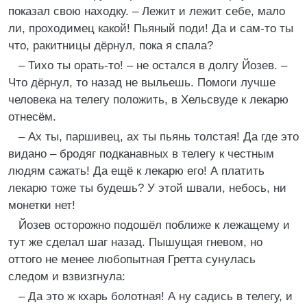
показал свою находку. – Лежит и лежит себе, мало
ли, проходимец какой! Пьяный поди! Да и сам-то ты
что, ракитницы дёрнул, пока я спала?
– Тихо ты орать-то! – не остался в долгу Йозев. –
Что дёрнул, то назад не выльешь. Помоги лучше
человека на телегу положить, в Хельсвуде к лекарю
отнесём.
– Ах ты, паршивец, ах ты пьянь толстая! Да где это
видано – бродяг подканавных в телегу к честным
людям сажать! Да ещё к лекарю его! А платить
лекарю тоже ты будешь? У этой швали, небось, ни
монетки нет!
Йозев осторожно подошёл поближе к лежащему и
тут же сделал шаг назад. Пышущая гневом, но
оттого не менее любопытная Гретта сунулась
следом и взвизгнула:
– Да это ж кхарь болотная! А ну садись в телегу, и