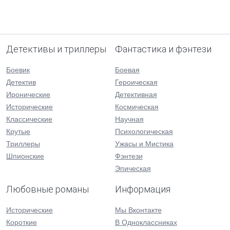
Детективы и триллеры
Фантастика и фэнтези
Боевик
Боевая
Детектив
Героическая
Иронические
Детективная
Исторические
Космическая
Классические
Научная
Крутые
Психологическая
Триллеры
Ужасы и Мистика
Шпионские
Фэнтези
Эпическая
Любовные романы
Информация
Исторические
Мы Вконтакте
Короткие
В Одноклассниках