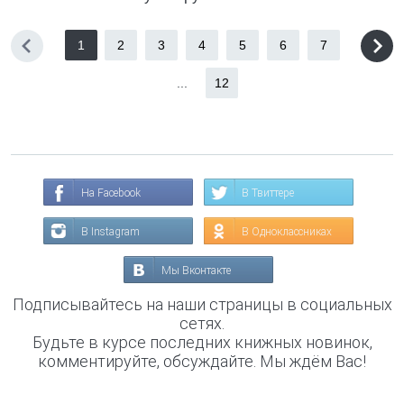
1
2
3
4
5
6
7
...
12
На Facebook
В Твиттере
В Instagram
В Одноклассниках
Мы Вконтакте
Подписывайтесь на наши страницы в социальных
сетях.
Будьте в курсе последних книжных новинок,
комментируйте, обсуждайте. Мы ждём Вас!