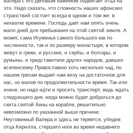
Валера с его деловым нажимом подвигает отца на
это. Надо сказать, что сложность наших афонских
странствий состоит всегда в одном и том же: в
нехватке времени. Господь дает нам опять очень
мало дней для пребывания на этой святой земле. А
может, сама Игуменья самого большого как по
численности, так и по размеру монастыря, в котором
живут и греки, и русские, и сербы, и болгары, и
румыны, и представители других народов, давших
вселенскому Православию хоть несколько чад, по
нашим грехам выдает нам визу на достаточное для
нас, но малое по продолжительности время. Так или
иначе, но надо идти и просить транспорт, ведь ждать
следующего дня, когда можно будет добраться до
скита святой Анны на корабле, решительно
невозможно по указанной выше причине.
Неутомимый Валера и здесь не теряется, убедив
отца Кирилла, стершего ноги во время недавнего