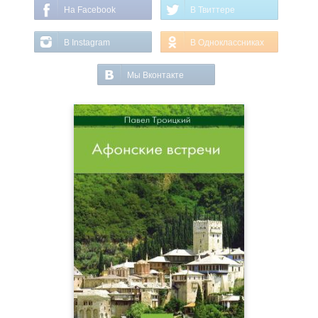
На Facebook
В Твиттере
В Instagram
В Одноклассниках
Мы Вконтакте