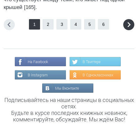
крышей [165].
1
2
3
4
5
6
На Facebook
В Твиттере
В Instagram
В Одноклассниках
Мы Вконтакте
Подписывайтесь на наши страницы в социальных
сетях.
Будьте в курсе последних книжных новинок,
комментируйте, обсуждайте. Мы ждём Вас!