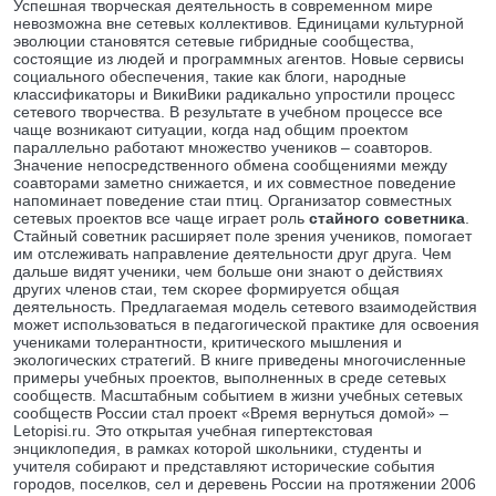
Успешная творческая деятельность в современном мире
невозможна вне сетевых коллективов. Единицами культурной
эволюции становятся сетевые гибридные сообщества,
состоящие из людей и программных агентов. Новые сервисы
социального обеспечения, такие как блоги, народные
классификаторы и ВикиВики радикально упростили процесс
сетевого творчества. В результате в учебном процессе все
чаще возникают ситуации, когда над общим проектом
параллельно работают множество учеников – соавторов.
Значение непосредственного обмена сообщениями между
соавторами заметно снижается, и их совместное поведение
напоминает поведение стаи птиц. Организатор совместных
сетевых проектов все чаще играет роль
стайного советника
.
Стайный советник расширяет поле зрения учеников, помогает
им отслеживать направление деятельности друг друга. Чем
дальше видят ученики, чем больше они знают о действиях
других членов стаи, тем скорее формируется общая
деятельность. Предлагаемая модель сетевого взаимодействия
может использоваться в педагогической практике для освоения
учениками толерантности, критического мышления и
экологических стратегий. В книге приведены многочисленные
примеры учебных проектов, выполненных в среде сетевых
сообществ. Масштабным событием в жизни учебных сетевых
сообществ России стал проект «Время вернуться домой» –
Letopisi.ru. Это открытая учебная гипертекстовая
энциклопедия, в рамках которой школьники, студенты и
учителя собирают и представляют исторические события
городов, поселков, сел и деревень России на протяжении 2006