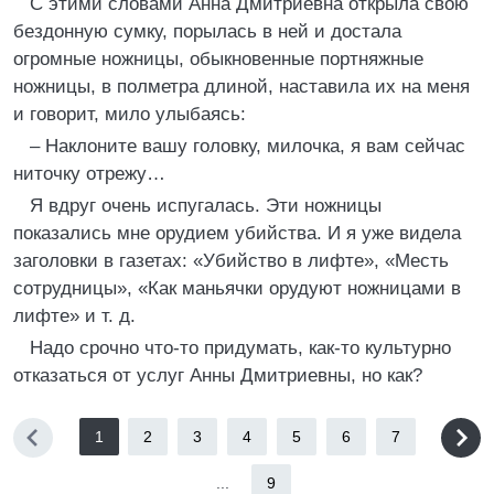
С этими словами Анна Дмитриевна открыла свою
бездонную сумку, порылась в ней и достала
огромные ножницы, обыкновенные портняжные
ножницы, в полметра длиной, наставила их на меня
и говорит, мило улыбаясь:
– Наклоните вашу головку, милочка, я вам сейчас
ниточку отрежу…
Я вдруг очень испугалась. Эти ножницы
показались мне орудием убийства. И я уже видела
заголовки в газетах: «Убийство в лифте», «Месть
сотрудницы», «Как маньячки орудуют ножницами в
лифте» и т. д.
Надо срочно что-то придумать, как-то культурно
отказаться от услуг Анны Дмитриевны, но как?
1
2
3
4
5
6
7
...
9