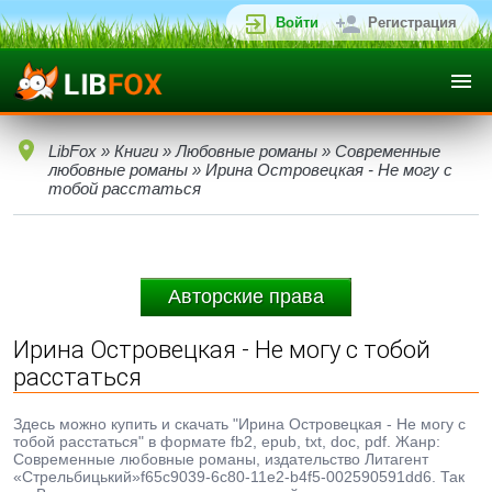
Войти
Регистрация
LibFox
»
Книги
»
Любовные романы
»
Современные
любовные романы
» Ирина Островецкая - Не могу с
тобой расстаться
Авторские права
Ирина Островецкая - Не могу с тобой
расстаться
Здесь можно купить и скачать "Ирина Островецкая - Не могу с
тобой расстаться" в формате fb2, epub, txt, doc, pdf. Жанр:
Современные любовные романы, издательство Литагент
«Стрельбицький»f65c9039-6c80-11e2-b4f5-002590591dd6. Так