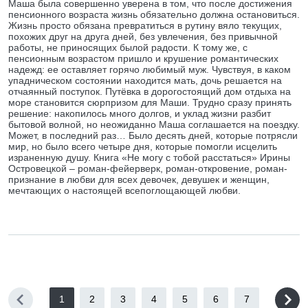
Маша была совершенно уверена в том, что после достижения
пенсионного возраста жизнь обязательно должна остановиться.
Жизнь просто обязана превратиться в рутину вяло текущих,
похожих друг на друга дней, без увлечения, без привычной
работы, не приносящих былой радости. К тому же, с
пенсионным возрастом пришло и крушение романтических
надежд: ее оставляет горячо любимый муж. Чувствуя, в каком
упадническом состоянии находится мать, дочь решается на
отчаянный поступок. Путёвка в дорогостоящий дом отдыха на
море становится сюрпризом для Маши. Трудно сразу принять
решение: накопилось много долгов, и уклад жизни разбит
бытовой волной, но неожиданно Маша соглашается на поездку.
Может, в последний раз… Было десять дней, которые потрясли
мир, но было всего четыре дня, которые помогли исцелить
израненную душу. Книга «Не могу с тобой расстаться» Ирины
Островецкой – роман-фейерверк, роман-откровение, роман-
признание в любви для всех девочек, девушек и женщин,
мечтающих о настоящей всепоглощающей любви.
1
2
3
4
5
6
7