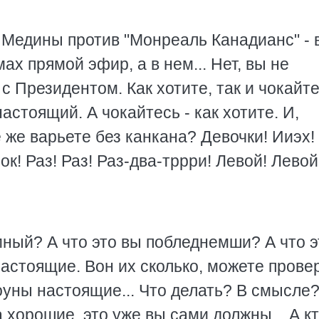
Медины против "Монреаль Канадианс" - 
ах прямой эфир, а в нем... Hет, вы не
 с Президентом. Как хотите, так и чокайте
астоящий. А чокайтесь - как хотите. И,
 же варьете без канкана? Девочки! Ииэх
к! Раз! Раз! Раз-два-тррри! Левой! Левой
емный? А что это вы побледнемши? А что 
астоящие. Вон их сколько, можете прове
клоуны настоящие... Что делать? В смысле
 хорошие, это уже вы сами должны... А к