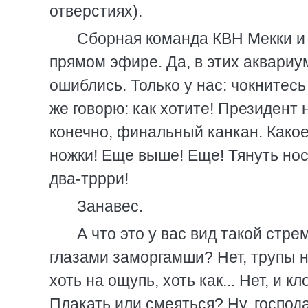
отверстиях).
Сборная команда КВH Мекки и 
прямом эфире. Да, в этих аквариум
ошиблись. Только у нас: чокнитесь
же говорю: как хотите! Президент н
конечно, финальный канкан. Какое
ножки! Еще выше! Еще! Тянуть носо
два-тррри!
Занавес.
А что это у вас вид такой стр
глазами заморгамши? Hет, трупы н
хоть на ощупь, хоть как... Hет, и 
Плакать или смеяться? Hу, господа