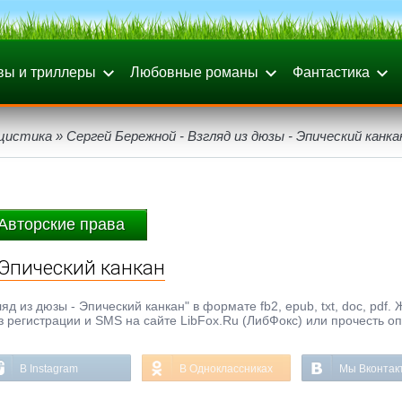
вы и триллеры
Любовные романы
Фантастика
цистика
» Сергей Бережной - Взгляд из дюзы - Эпический канка
Авторские права
 Эпический канкан
д из дюзы - Эпический канкан" в формате fb2, epub, txt, doc, pdf. 
з регистрации и SMS на сайте LibFox.Ru (ЛибФокс) или прочесть о
В Instagram
В Одноклассниках
Мы Вконтак