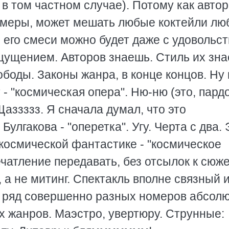
 в том частном случае). Потому как автор
м меры, может мешать любые коктейли лю
м его смеси можно будет даже с удовольс
ощущением. Авторов знаешь. Стиль их зна
боды. Законы жанра, в конце концов. Hу 
- "космическая опера". Hю-ню (это, пардо
Щаззззз. Я сначала думал, что это
Булгакова - "оперетка". Угу. Черта с два. 
космической фантастике - "космическое
чатление передавать, без отсылок к сюже
, а не митинг. Спектакль вполне связный 
к ряд совершенно разных номеров абсол
х жанров. Маэстро, увертюру. Струнные: