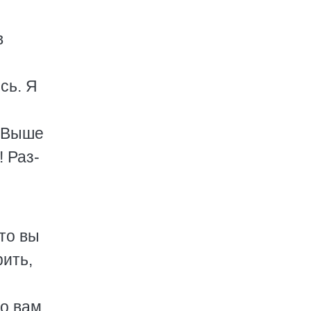
в
сь. Я
! Выше
! Раз-
это вы
рить,
?
то вам