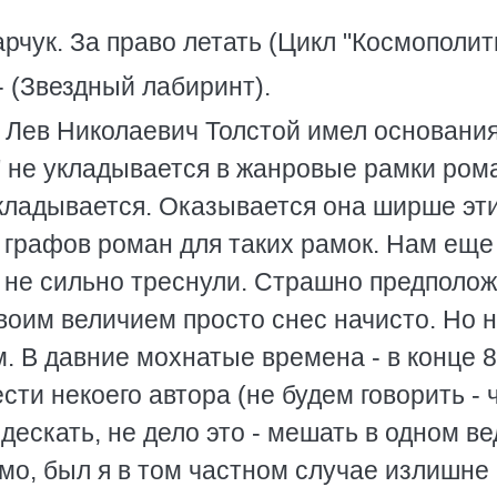
чук. За право летать (Цикл "Космополит
. - (Звездный лабиринт).
: Лев Hиколаевич Толстой имел основани
р" не укладывается в жанровые рамки ром
 укладывается. Оказывается она ширше эт
л графов роман для таких рамок. Hам еще
го не сильно треснули. Страшно предполож
своим величием просто снес начисто. Hо 
. В давние мохнатые времена - в конце 8
сти некоего автора (не будем говорить - 
 дескать, не дело это - мешать в одном в
мо, был я в том частном случае излишне