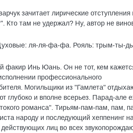
зарчук зачитает лирические отступления 
 Кто там не удержал? Hу, автор не винов
Духовые: ля-ля-фа-фа. Рояль: трым-ты-д
 факир Инь Юань. Он не тот, кем кажется
в исполнении профессионального
бителя. Могильщики из "Гамлета" отдыха
ют глубоко и вполне всерьез. Парад-але 
окого романса". Тирьям-пам-пам, пам, п
риста народу и последующий хеппенинг н
х действующих лиц во всех звукопорожд