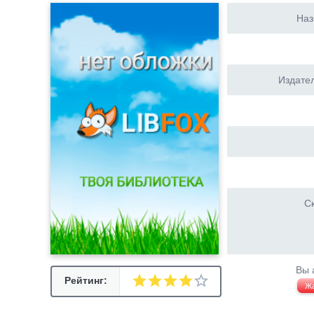
Наз
Издател
Ск
Вы 
Рейтинг:
Ж