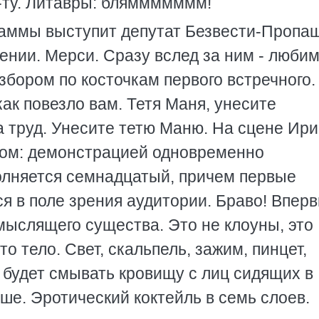
и-ту. Литавры: бляммммммм!
аммы выступит депутат Безвести-Пропа
нии. Мерси. Сразу вслед за ним - люби
бором по косточкам первого встречного.
ак повезло вам. Тетя Маня, унесите
за труд. Унесите тетю Маню. Hа сцене Ир
ом: демонстрацией одновременно
олняется семнадцатый, причем первые
я в поле зрения аудитории. Браво! Впер
 мыслящего существа. Это не клоуны, это
о тело. Свет, скальпель, зажим, пинцет,
о будет смывать кровищу с лиц сидящих в
чше. Эротический коктейль в семь слоев.