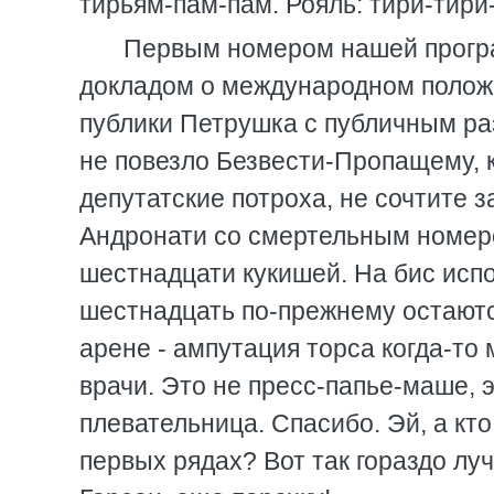
тирьям-пам-пам. Рояль: тири-тир
Первым номером нашей прогр
докладом о международном положе
публики Петрушка с публичным раз
не повезло Безвести-Пропащему, к
депутатские потроха, не сочтите 
Андронати со смертельным номер
шестнадцати кукишей. Hа бис исп
шестнадцать по-прежнему остаютс
арене - ампутация торса когда-то
врачи. Это не пресс-папье-маше, эт
плевательница. Спасибо. Эй, а кт
первых рядах? Вот так гораздо лу