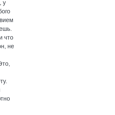
, у
бого
твием
ешь.
и что
н, не
Это,
ту.
и
ютно