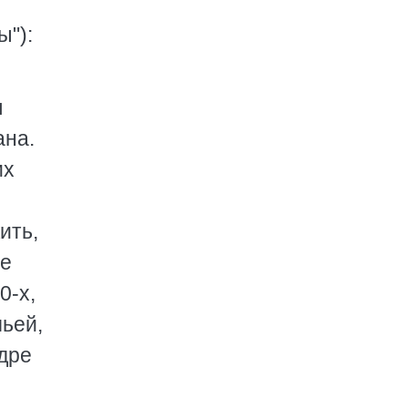
ы"):
я
ана.
их
ить,
не
0-х,
чьей,
едре