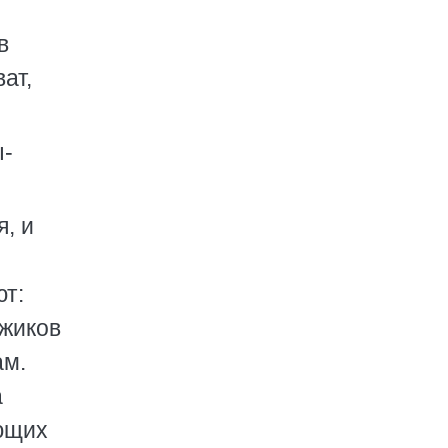
в
ат,
ы-
, и
ют:
ежиков
ам.
а
ающих