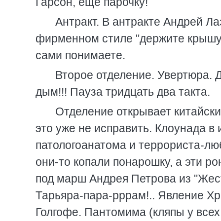
Гарсон, еще парочку!
Антракт. В антракте Андрей Ла
фирменном стиле "держите крышу".
сами понимаете.
Второе отделение. Увертюра. 
дым!!! Пауза тридцать два такта.
Отделение открывает китайский
это уже не исправить. Клоунада 
патологоанатома и террориста-лю
они-то копали понарошку, а эти ро
под марш Андрея Петрова из "Жест
Тарьяра-пара-рррам!.. Явление Х
Голгофе. Пантомима (кляпы у все