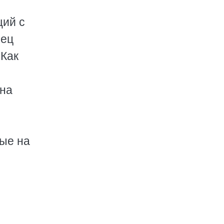
щий с
мец
 Как
ина
вые на