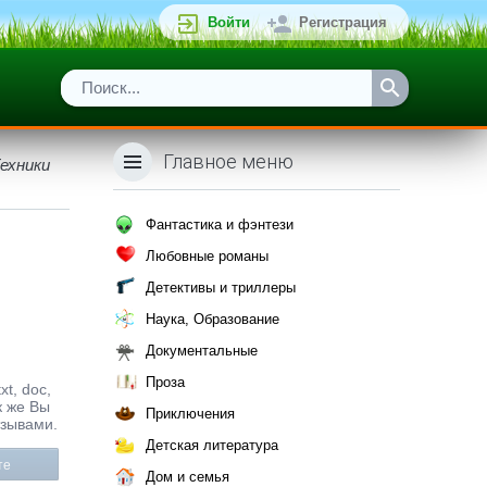
Войти
Регистрация
Главное меню
Техники
Фантастика и фэнтези
Любовные романы
Детективы и триллеры
Наука, Образование
Документальные
Проза
t, doc,
к же Вы
Приключения
тзывами.
Детская литература
те
Дом и семья