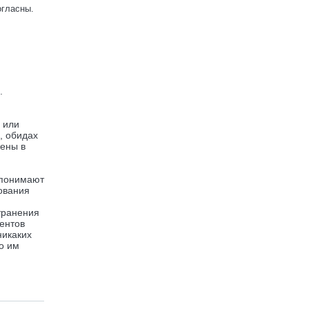
огласны.
.
 или
, обидах
жены в
 понимают
ования
транения
ентов
никаких
о им