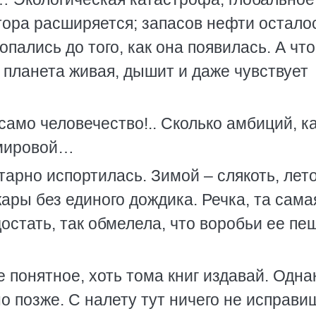
тора расширяется; запасов нефти остало
опались до того, как она появилась. А что
о планета живая, дышит и даже чувствует
само человечество!.. Сколько амбиций, к
 мировой…
тарно испортилась. Зимой – слякоть, лето
ары без единого дождика. Речка, та сама
 достать, так обмелела, что воробьи ее пе
е понятное, хоть тома книг издавай. Одна
о позже. С налету тут ничего не исправи