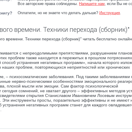
Все авторские права соблюдены.
Напишите нам
, если Вы не с
книгу?
Оплатили, но не знаете что делать дальше?
Инструкция
.
вого времени. Техники перехода (сборник)"
го времени. Техники перехода (сборник)" читать бесплатно онлайн
алкивается с непреодолимыми препятствиями, разрушением планов
этих проблем также находится в пережитых в прошлом потрясениях
 способ устранения негативных программ», начала которого изло
ны наших проблем, повторяющихся неприятностей или хронических
вие, – психосоматические заболевания. Под такими заболеваниями
ванные нервно-психческими особенностями эмоционального реагир
лова, плохой мысли или эмоции. Сам фактор психологической
 сегодня сомнений, не хватает другого – эффективных методов ус
и свидетелями открытия Станиславом Ивановичем Лосевым инструм
. Эти инструменты просты, поразительно эффективны и не имеют 
 устранения негативных программ станет для каждого овладевшег
.