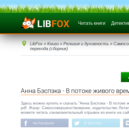
Читать книги
Детекти
LibFox
»
Книги
»
Религия и духовность
»
Самосо
перехода (сборник)
Анна Бэспэка - В потоке живого вре
Здесь можно купить и скачать "Анна Бэспэка - В потоке ж
pdf. Жанр: Самосовершенствование, издательство Лита
можете читать ознакомительный отрывок из книги на сай
На Facebook
В Твиттере