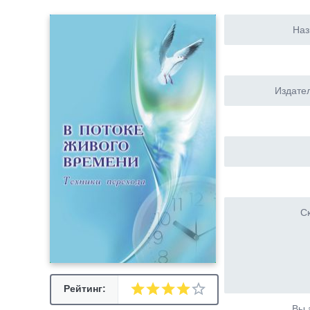
Наз
Издател
Ск
Рейтинг:
Вы 