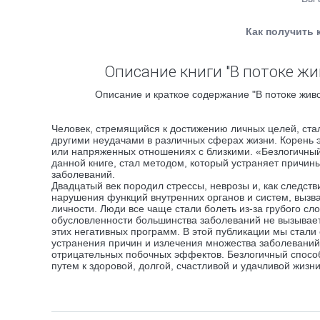
Как получить 
Описание книги "В потоке жи
Описание и краткое содержание "В потоке живо
Человек, стремящийся к достижению личных целей, ст
другими неудачами в различных сферах жизни. Корень 
или напряженных отношениях с близкими. «Безлогичный
данной книге, стал методом, который устраняет причи
заболеваний.
Двадцатый век породил стрессы, неврозы и, как следст
нарушения функций внутренних органов и систем, выз
личности. Люди все чаще стали болеть из-за грубого с
обусловленности большинства заболеваний не вызывает
этих негативных программ. В этой публикации мы стал
устранения причин и излечения множества заболеваний
отрицательных побочных эффектов. Безлогичный способ
путем к здоровой, долгой, счастливой и удачливой жизни