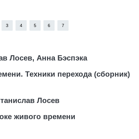
3
4
5
6
7
ав Лосев, Анна Бэспэка
емени. Техники перехода (сборник)
танислав Лосев
токе живого времени