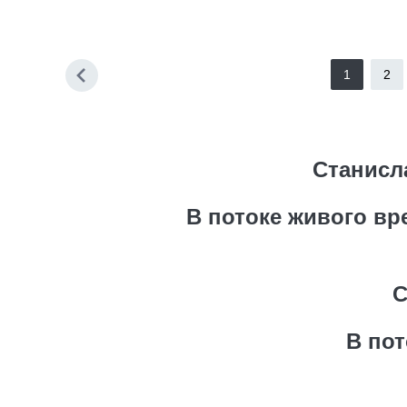
1
2
Станисл
В потоке живого вр
С
В по