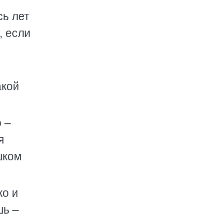
сь лет
, если
акой
 –
я
шком
ко и
шь –