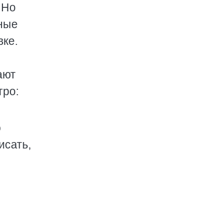
 Но
рные
вке.
ают
тро:
о
исать,