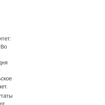
итет:
 Во
дня
е
ьское
ет.
утаты
ют