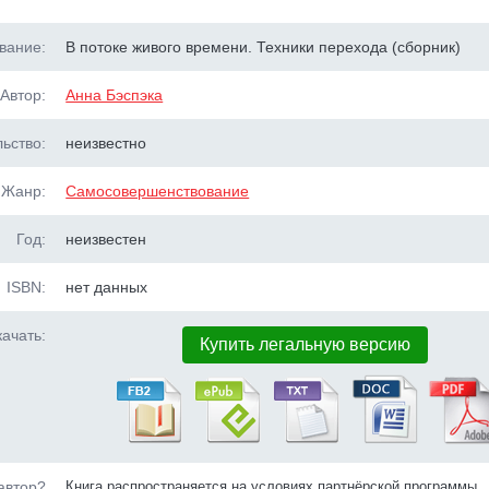
вание:
В потоке живого времени. Техники перехода (сборник)
Автор:
Анна Бэспэка
ьство:
неизвестно
Жанр:
Самосовершенствование
Год:
неизвестен
ISBN:
нет данных
ачать:
Купить легальную версию
автор?
Книга распространяется на условиях партнёрской программы.