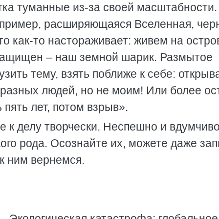
егка туманные из-за своей масштабности.
Например, расширяющаяся Вселенная, че
о как-то настораживает: живем на остро
н защищен – наш земной шарик. Размытое
ить тему, взять поближе к себе: открыв
разных людей, но не моим! Или более ос
 пять лет, потом взрыв».
е к делу творчески. Неспешно и вдумчив
ого рода. Осознайте их, можете даже зап
 к ним вернемся.
… Экологическая катастрофа; глобальное