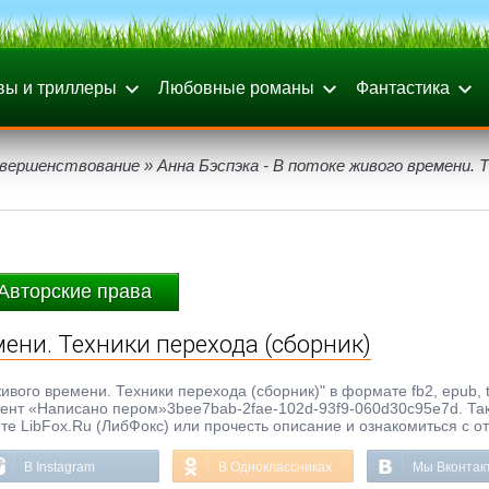
вы и триллеры
Любовные романы
Фантастика
вершенствование
» Анна Бэспэка - В потоке живого времени. 
Авторские права
мени. Техники перехода (сборник)
ивого времени. Техники перехода (сборник)" в формате fb2, epub, tx
гент «Написано пером»3bee7bab-2fae-102d-93f9-060d30c95e7d. Та
те LibFox.Ru (ЛибФокс) или прочесть описание и ознакомиться с о
В Instagram
В Одноклассниках
Мы Вконтак