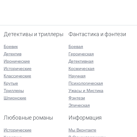
Детективы и триллеры
Фантастика и фэнтези
Боевик
Боевая
Детектив
Героическая
Иронические
Детективная
Исторические
Космическая
Классические
Научная
Крутые
Психологическая
Триллеры
Ужасы и Мистика
Шпионские
Фэнтези
Эпическая
Любовные романы
Информация
Исторические
Мы Вконтакте