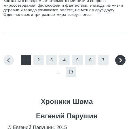
Контакты с неведомым. Элементы мистики и вопросы
миросозерцания, философии и фантастики, эпизоды из жизни
деревни и города уживаются вместе, не мешая друг другу.
Один человек и три разных мира вокруг него…
1
2
3
4
5
6
7
...
13
Хроники Шома
Евгений Парушин
© Евгений Парушин, 2015