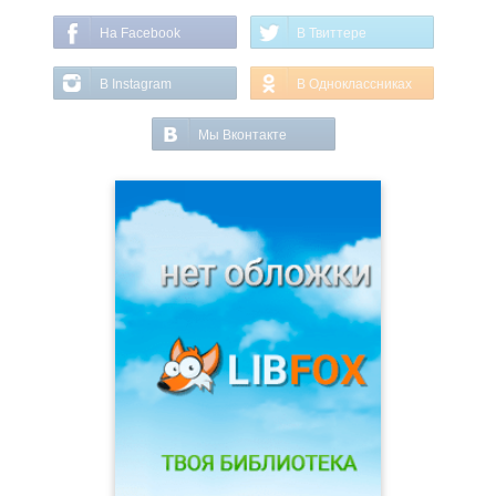
На Facebook
В Твиттере
В Instagram
В Одноклассниках
Мы Вконтакте