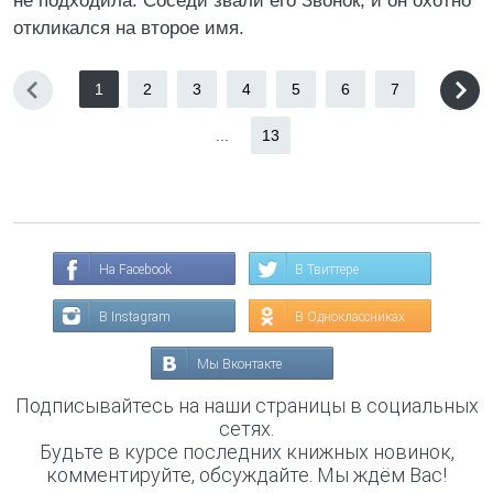
не подходила. Соседи звали его Звонок, и он охотно
откликался на второе имя.
1
2
3
4
5
6
7
...
13
На Facebook
В Твиттере
В Instagram
В Одноклассниках
Мы Вконтакте
Подписывайтесь на наши страницы в социальных
сетях.
Будьте в курсе последних книжных новинок,
комментируйте, обсуждайте. Мы ждём Вас!