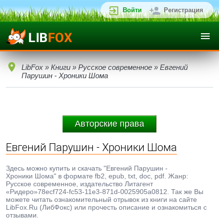
Войти
Регистрация
LibFox
»
Книги
»
Русское современное
» Евгений
Парушин - Хроники Шома
Авторские права
Евгений Парушин - Хроники Шома
Здесь можно купить и скачать "Евгений Парушин -
Хроники Шома" в формате fb2, epub, txt, doc, pdf. Жанр:
Русское современное, издательство Литагент
«Ридеро»78ecf724-fc53-11e3-871d-0025905a0812. Так же Вы
можете читать ознакомительный отрывок из книги на сайте
LibFox.Ru (ЛибФокс) или прочесть описание и ознакомиться с
отзывами.