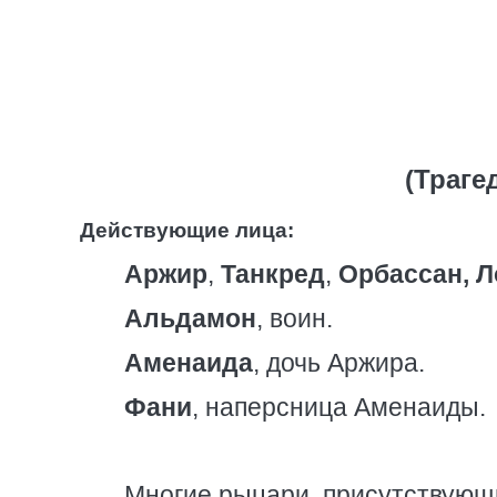
(Траге
Действующие лица:
Аржир
,
Танкред
,
Орбассан, Л
Альдамон
, воин.
Аменаида
, дочь Аржира.
Фани
, наперсница Аменаиды.
Многие рыцари, присутствующи