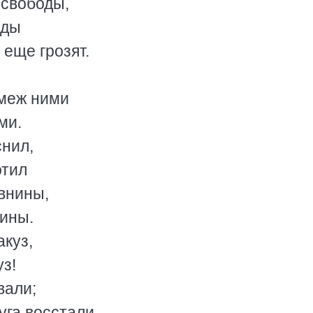
 свободы,
оды
еще грозят.
 меж ними
ми.
снил,
отил
внины,
лины.
куз,
уз!
вали;
уга восстали,