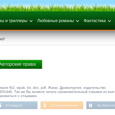
вы и триллеры
Любовные романы
Фантастика
ред
Авторские права
мате fb2, epub, txt, doc, pdf. Жанр: Драматургия, издательство
91dd6. Так же Вы можете читать ознакомительный отрывок из книг
акомиться с отзывами.
В Instagram
В Одноклассниках
Мы Вконтак