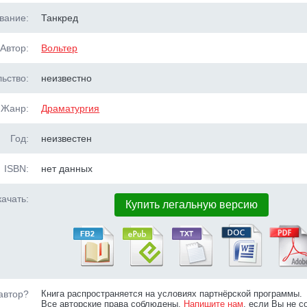
вание:
Танкред
Автор:
Вольтер
ьство:
неизвестно
Жанр:
Драматургия
Год:
неизвестен
ISBN:
нет данных
ачать:
Купить легальную версию
автор?
Книга распространяется на условиях партнёрской программы.
Все авторские права соблюдены.
Напишите нам
, если Вы не с