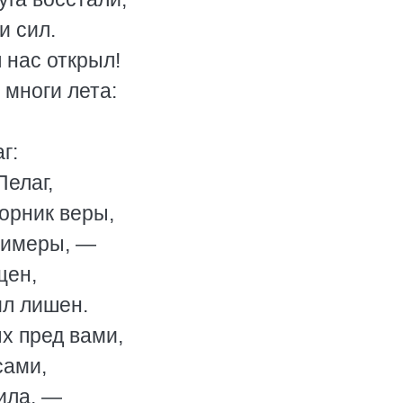
и сил.
 нас открыл!
 многи лета:
г:
Пелаг,
орник веры,
примеры, —
щен,
ил лишен.
х пред вами,
сами,
лила, —