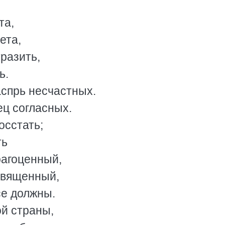
та,
ета,
разить,
ь.
аспрь несчастных.
ец согласных.
осстать;
ть
рагоценный,
священный,
се должны.
ой страны,