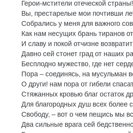
Герои-мстители отеческой страны!
Вы, престарелые мои почтивши ле
Собрались у меня для важного сов
Как нам несущих брань тиранов от
И славу и покой отчизне возвратит
Давно сей стонет град от наших р
Бесплодно мужество, где нет серд
Пора – соединясь, на мусульман в
О други! нам пора от гибели спаса
Стяжанных кровью благ остаток д
Для благородных душ всех более 
Свободу, – вот о чем пещись мы в
Два сильные врага сей бедственн