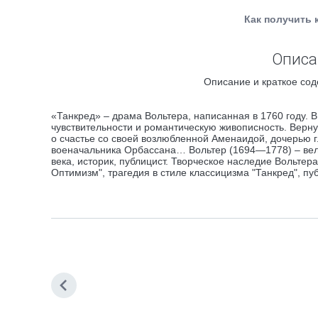
Как получить 
Описа
Описание и краткое сод
«Танкред» – драма Вольтера, написанная в 1760 году. 
чувствительности и романтическую живописность. Верну
о счастье со своей возлюбленной Аменаидой, дочерью г
военачальника Орбассана… Вольтер (1694—1778) – вели
века, историк, публицист. Творческое наследие Вольте
Оптимизм", трагедия в стиле классицизма "Танкред", пу