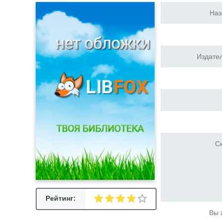
Наз
Издател
Ск
Рейтинг:
Вы 