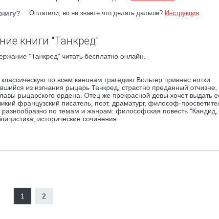
книгу?
Оплатили, но не знаете что делать дальше?
Инструкция
.
ние книги "Танкред"
ержание "Танкред" читать бесплатно онлайн.
В классическую по всем канонам трагедию Вольтер привнес нотки
вшийся из изгнания рыцарь Танкред, страстно преданный отчизне,
лавы рыцарского ордена. Отец же прекрасной девы хочет выдать е
кий французский писатель, поэт, драматург, философ-просветител
ра разнообразно по темам и жанрам: философская повесть "Кандид,
блицистика, исторические сочинения.
1
2