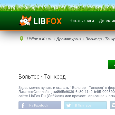
Читать книги
Детекти
LibFox
»
Книги
»
Драматургия
» Вольтер - Танк
Вольтер - Танкред
Здесь можно купить и скачать " Вольтер - Танкред" в фор
ЛитагентСтрельбицькийf65c9039-6c80-11e2-b4f5-0025905
сайте LibFox.Ru (ЛибФокс) или прочесть описание и озн
На Facebook
В Твиттере