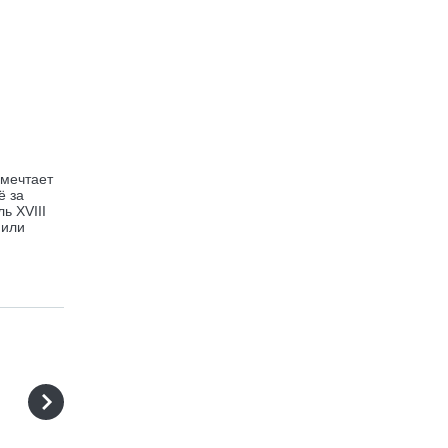
 мечтает
ё за
ь XVIII
 или