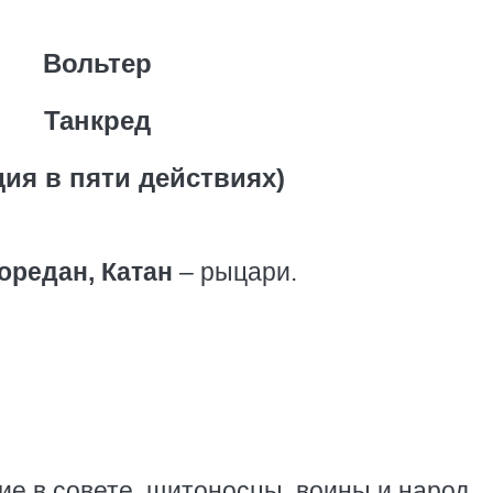
Вольтер
Танкред
дия в пяти действиях)
оредан, Катан
– рыцари.
е в совете, щитоносцы, воины и народ.