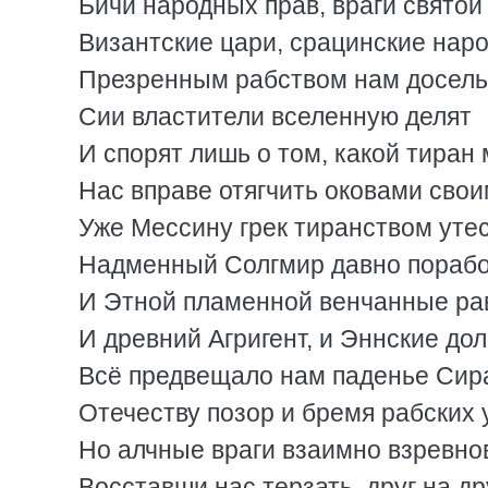
Бичи народных прав, враги святой
Византские цари, срацинские нар
Презренным рабством нам досель 
Сии властители вселенную делят
И спорят лишь о том, какой тиран
Нас вправе отягчить оковами свои
Уже Мессину грек тиранством уте
Надменный Солгмир давно пораб
И Этной пламенной венчанные ра
И древний Агригент, и Эннские до
Всё предвещало нам паденье Сира
Отечеству позор и бремя рабских 
Но алчные враги взаимно взревно
Восставши нас терзать, друг на др