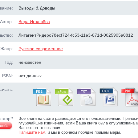
вание:
Выводы & Доводы
Автор:
Вера Игнашёва
ьство:
ЛитагентРидеро78ecf724-fc53-11e3-871d-0025905a0812
Жанр:
Русское современное
Год:
неизвестен
ISBN:
нет данных
ачать:
автор?
Все книги на сайте размещаются его пользователями. Принос
глубочайшие извинения, если Ваша книга была опубликована б
алоба
Вашего на то согласия.
Напишите нам
, и мы в срочном порядке примем меры.