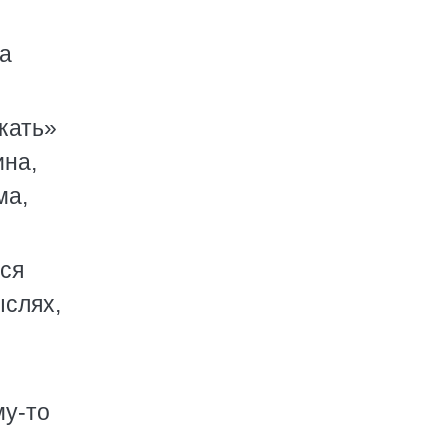
на
акать»
ина,
ма,
ься
ыслях,
му-то