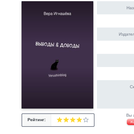
Наз
Издател
Ск
Вы 
Рейтинг:
Ж