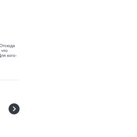
 Отсюда
 что
ля кого-