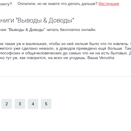
книгу?
Оплатили, но не знаете что делать дальше?
Инструкция
.
ниги "Выводы & Доводы"
ние "Выводы & Доводы" читать бесплатно онлайн.
е такая уж и маленькая, чтобы из неё нельзя было что-то извлечь.
житого уже сделано немало, а доводов приведено ещё больше. Так
лософских и общечеловеческих до самых что ни на есть бытовых. Д
но тут уж, как говорится, на всех не угодишь. Ваша Verusha
2
3
4
5