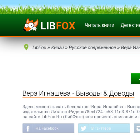
Читать книги
Детекти
LibFox
»
Книги
»
Русское современное
» Вера Иг
Вера Игнашёва - Выводы & Доводы
Здесь можно скачать бесплатно "Вера Игнашёва - Выводы
издательство ЛитагентРидеро78ecf724-fc53-11e3-871d-0
на сайте LibFox.Ru (ЛибФокс) или прочесть описание и 
На Facebook
В Твиттере