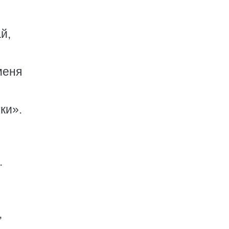
й,
меня
ки».
.
,