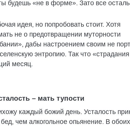
ты будешь «не в форме». Зато все остал
бочая идея, но попробовать стоит. Хотя
мать не о предотвращении муторности
ебании», дабы настроением своим не пор
селенскую энтропию. Так что «страдания
щий месяц.
сталость – мать тупости
рихожу каждый божий день. Усталость пр
бед, чем алкогольное опьянение. В обои