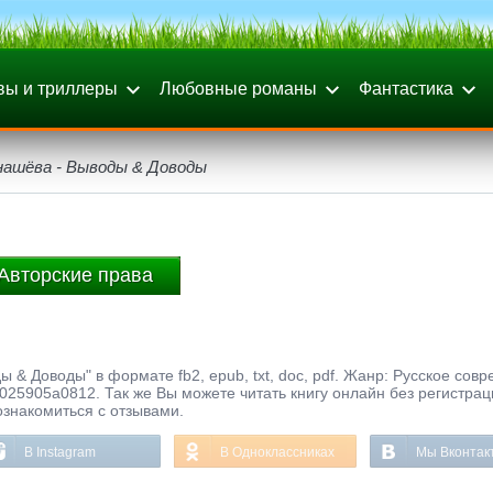
вы и триллеры
Любовные романы
Фантастика
нашёва - Выводы & Доводы
Авторские права
 & Доводы" в формате fb2, epub, txt, doc, pdf. Жанр: Русское сов
025905a0812. Так же Вы можете читать книгу онлайн без регистра
ознакомиться с отзывами.
В Instagram
В Одноклассниках
Мы Вконтак