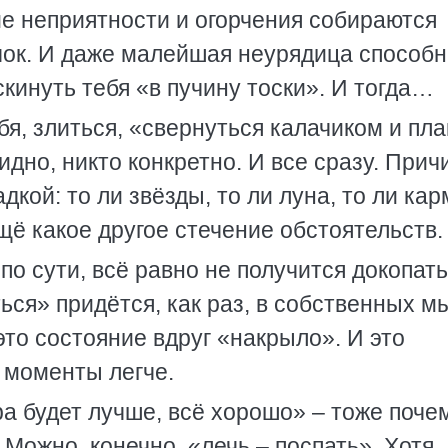
ие неприятности и огорчения собираются
учок. И даже малейшая неурядица способ
скинуть тебя «в пучину тоски». И тогда…
ебя, злиться, «свернуться калачиком и пл
идно, никто конкретно. И все сразу. Прич
дкой: то ли звёзды, то ли луна, то ли кар
ещё какое другое стечение обстоятельств.
по сути, всё равно не получится докопат
ься» придётся, как раз, в собственных м
 это состояние вдруг «накрыло». И это
е моменты легче.
ра будет лучше, всё хорошо» – тоже поче
Можно, конечно, «лечь – поспать». Хотя,