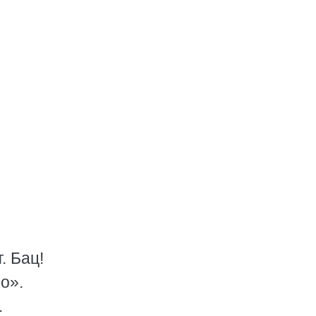
. Бац!
о».
.