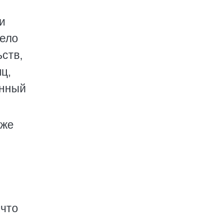
и
дело
ств,
ц,
енный
аже
 что